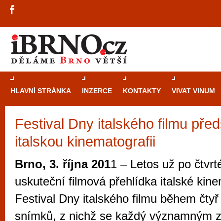
HLAVNÍ STRÁNKA
INZERCE
KONTAKTY
VIVAT VINUM
Festival Dny italského filmu před
Průvodce
kasi
italskou kinematografii
Brně: Od rulet
automaty
Brno, 3. října 201
1 – Letos už po čtvrt
Brno je měs
uskuteční filmová přehlídka italské kine
zajímavé p
Festival Dny italského filmu během čty
restaurace, div
snímků, z nichž se každý významným 
Mimo jiné je ale také místem, kde si můžet