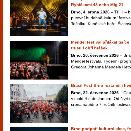
Rybičkami 48 nebo Mig 21
Brno, 4. srpna 2026
– Tři H – hr
putovní hudebně-kulturní festiva
Točníku, Kunětické hoře, Švihově
Mendel festival přilákal tisíce
trusu i obří hrášek
Brno, 20. července 2026
– Brno
Mendel festivalu. Týdenní pro
Gregora Johanna Mendela i letos 
Brasil Fest Brno roztančí i hv
Brno, 22. července 2026
– Cen
v malé Rio de Janeiro. Od čtvrt
srpna nabídne 7. ročník festivalu
Brno podpoří kulturní akce, fe