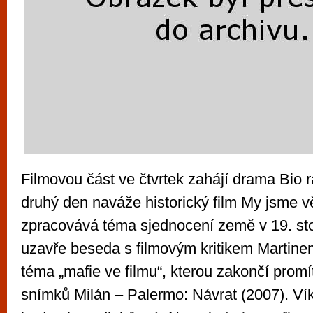
Filmovou část ve čtvrtek zahájí drama Bio r
druhý den naváže historický film My jsme věř
zpracovává téma sjednocení země v 19. stol
uzavře beseda s filmovým kritikem Martin
téma „mafie ve filmu“, kterou zakončí promí
snímků Milán – Palermo: Návrat (2007). V