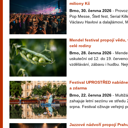
miliony Kč
Brno, 30. června 2026
- Provoz
Pop Messe, Štetl fest, Serial Kil
Václavu Havlovi a dalajlámovi, M
Mendel festival propojí vědu,
celé rodiny
Brno, 28. června 2026
- Mendel 
uskuteční od 12. do 19. červenc
vzdělávání, zábavu i hudbu. Nej
Festival UPROSTŘED nabídne 
a zdarma
Brno, 22. června 2026
- Multiž
zahajuje letní sezónu ve středu 
srpna. Festival oživuje veřejný pr
Jazzové nádvoří propojí Prahu