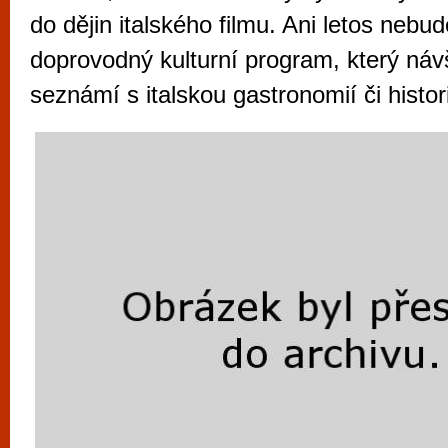
vyzkoušet různé kasinové hry. V neustál
do dějin italského filmu. Ani letos nebu
metropoli naleznete širokou nabídku her o
doprovodný kulturní program, který náv
po moderní automaty jak pro pravidelné n
seznámí s italskou gastronomií či histori
příležitostné hráče. V...