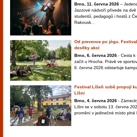
Brno, 11. června 2026
– Jedenác
Jazzové nádvoří přivede na dvě 
studentů, pedagogů i hostů z Č
Rakousk...
Od prevence po jógu. Festival
desítky akcí
Brno, 6. června 2026
- Cesta k
začít u Hrocha. Právě ve sport
6. června 2026 odstartuje kampaň
Festival Líšeň sobě propojí ku
Líšni
Brno, 4. června 2026
- Zámecký
Líšni se v sobotu 13. června 20
promění v jedinečné místo plné h