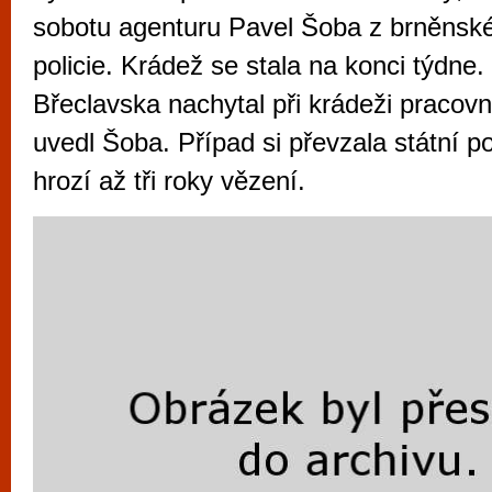
vyzkoušet různé kasinové hry. V neustál
sobotu agenturu Pavel Šoba z brněnsk
metropoli naleznete širokou nabídku her o
policie. Krádež se stala na konci týdne.
po moderní automaty jak pro pravidelné n
Břeclavska nachytal při krádeži pracovn
příležitostné hráče. V...
uvedl Šoba. Případ si převzala státní po
hrozí až tři roky vězení.