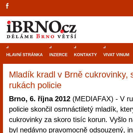
HLAVNÍ STRÁNKA
INZERCE
KONTAKTY
VIVAT VINUM
Mladík kradl v Brně cukrovinky, 
Průvodce
kasi
rukách policie
Brně: Od rulet
automaty
Brno, 6. října 2012
(MEDIAFAX) - V ruk
Brno je měs
policie skončil osmnáctiletý mladík, kte
zajímavé p
cukrovinky za skoro tisíc korun. Vyšlo 
restaurace, div
byl nedávno pravomocně odsouzený, in
Mimo jiné je ale také místem, kde si můžet