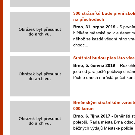
300 strážníků bude první škol
na přechodech
Brno, 31. srpna 2019
- S první
hlídkám městské policie deseti
něhož se každé všední ráno vra
chodc...
Strážníci budou přes léto víc
Brno, 5. června 2019
– Rozlehl
jsou od jara ještě pečlivěji chr
těchto dnech narůstá počet kontrol
Brněnským strážníkům vzrostou
000 korun
Brno, 6. října 2017
- Brněnští st
polepší. Rada města Brna odsou
běžných výdajů Městské policie 