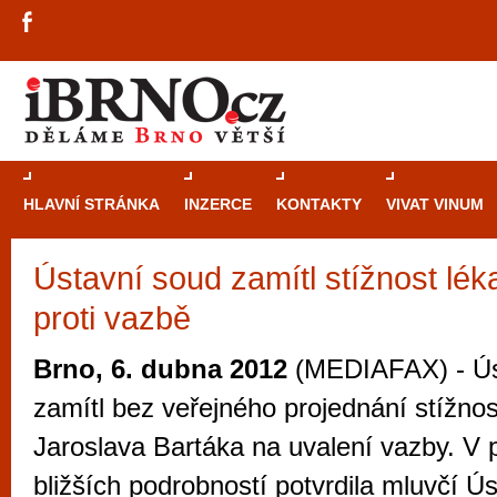
HLAVNÍ STRÁNKA
INZERCE
KONTAKTY
VIVAT VINUM
Ústavní soud zamítl stížnost lék
Průvodce
kasi
proti vazbě
Brně: Od rulet
automaty
Brno, 6. dubna 2012
(MEDIAFAX) - Ús
Brno je měs
zamítl bez veřejného projednání stížnos
zajímavé p
Jaroslava Bartáka na uvalení vazby. V 
restaurace, div
bližších podrobností potvrdila mluvčí Ú
Mimo jiné je ale také místem, kde si můžet