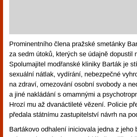
Prominentního člena pražské smetánky Bart
za sedm útoků, kterých se údajně dopustil
Spolumajitel modřanské kliniky Barták je st
sexuální nátlak, vydírání, nebezpečné vyhr
na zdraví, omezování osobní svobody a ne
a jiné nakládání s omamnými a psychotropní
Hrozí mu až dvanáctileté vězení. Policie př
předala státnímu zastupitelství návrh na po
Bartákovo odhalení iniciovala jedna z jeho