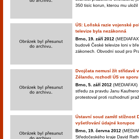
350 tisíc korun, kterou mu uložil 
ÚS: Loňská razie vojenské pol
televize byla nezákonná
Brno, 19. září 2012
(MEDIAFAX) 
budově České televize loni v b
zákonech. Obvodní soud pro Prah
Dvojčata nemusí žít střídavě
Zélandu, rozhodl ÚS ve sporu
Brno, 5. září 2012
(MEDIAFAX) –
středu za pravdu Janu Kaufnerovi
protestoval proti rozhodnutí pra
Ústavní soud zamítl stížnost
vyšetřování údajné korupce
Brno, 19. června 2012
(MEDIAFA
Středočeského kraje David Rath 