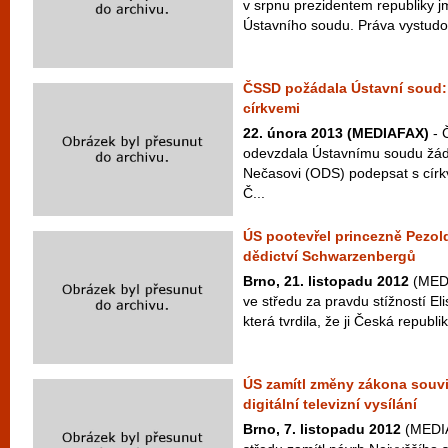
v srpnu prezidentem republiky
Ústavního soudu. Práva vystudova
ČSSD požádala Ústavní soud:
církvemi
22. února 2013 (MEDIAFAX)
- 
odevzdala Ústavnímu soudu žádo
Nečasovi (ODS) podepsat s círk
Č...
ÚS pootevřel princezně Pezo
dědictví Schwarzenbergů
Brno, 21. listopadu 2012
(MEDI
ve středu za pravdu stížností El
která tvrdila, že ji Česká republ
ÚS zamítl změny zákona souvi
digitální televizní vysílání
Brno, 7. listopadu 2012
(MEDIA