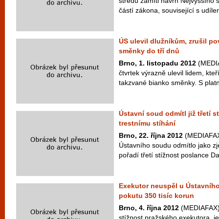
středu zamítl návrh Nejvyššího 
částí zákona, související s udílen
ÚS ulevil dlužníkům, zrušil po
směnky do tří dnů
Brno, 1. listopadu 2012
(MEDIA
čtvrtek výrazně ulevil lidem, kteř
takzvané bianko směnky. S platn
Ústavní soud odmítl již třetí s
trestnímu stíhání
Brno, 22. října 2012
(MEDIAFAX)
Ústavního soudu odmítlo jako z
pořadí třetí stížnost poslance D
Exekutor neuspěl u Ústavního
pokutu 350 tisíc korun
Brno, 4. října 2012
(MEDIAFAX) 
stížnost pražského exekutora, j