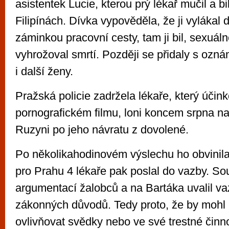
asistentek Lucie, kterou prý lékař mučil a b
Filipínách. Dívka vypověděla, že ji vylákal 
záminkou pracovní cesty, tam ji bil, sexuál
vyhrožoval smrtí. Později se přidaly s ozn
i další ženy.
Pražská policie zadržela lékaře, který účink
pornografickém filmu, loni koncem srpna na 
Ruzyni po jeho návratu z dovolené.
Po několikahodinovém výslechu ho obvinil
pro Prahu 4 lékaře pak poslal do vazby. Sou
argumentací žalobců a na Bartáka uvalil va
zákonných důvodů. Tedy proto, že by mohl 
ovlivňovat svědky nebo ve své trestné činn