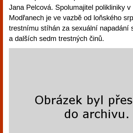
vyzkoušet různé kasinové hry. V neustál
Jana Pelcová. Spolumajitel polikliniky v
metropoli naleznete širokou nabídku her o
Modřanech je ve vazbě od loňského srp
po moderní automaty jak pro pravidelné n
trestnímu stíhán za sexuální napadání 
příležitostné hráče. V...
a dalších sedm trestných činů.