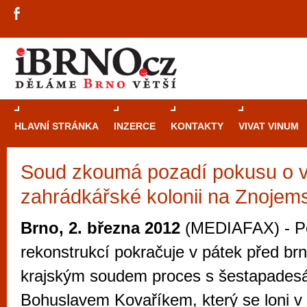
HLAVNÍ STRÁNKA
INZERCE
KONTAKTY
VIVAT VINUM
Soud zkoumá pozadí pokusu o v
Průvodce
kasi
zahrádkářské kolonii na Znojem
Brně: Od rulet
automaty
Brno, 2. března 2012
(MEDIAFAX) - Po
Brno je měs
rekonstrukcí pokračuje v pátek před b
zajímavé p
krajským soudem proces s šestapadesá
restaurace, div
Bohuslavem Kovaříkem, který se loni v
Mimo jiné je ale také místem, kde si můžet