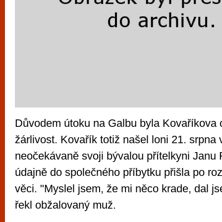
Důvodem útoku na Galbu byla Kovaříkova op
žárlivost. Kovařík totiž našel loni 21. srpna
neočekávaně svoji bývalou přítelkyni Janu
údajně do společného příbytku přišla po ro
věci. "Myslel jsem, že mi něco krade, dal js
řekl obžalovaný muž.