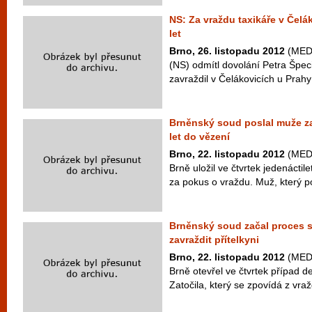
NS: Za vraždu taxikáře v Čelá
let
Brno, 26. listopadu 2012
(MEDI
(NS) odmítl dovolání Petra Špeciá
zavraždil v Čelákovicích u Prahy 
Brněnský soud poslal muže z
let do vězení
Brno, 22. listopadu 2012
(MEDI
Brně uložil ve čtvrtek jedenácti
za pokus o vraždu. Muž, který po
Brněnský soud začal proces s
zavraždit přítelkyni
Brno, 22. listopadu 2012
(MEDI
Brně otevřel ve čtvrtek případ d
Zatočila, který se zpovídá z vraž