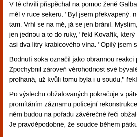
V té chvíli přispěchal na pomoc ženě Galba
měl v ruce sekeru. "Byl jsem překvapený, n
tam. Vrhl se na mě, já se jen bránil. Myslím
jen jednou a to do ruky," řekl Kovařík, kter
asi dva litry krabicového vína. "Opilý jsem se
Bodnutí soka označil jako obrannou reakci p
Zpochybnil zároveň věrohodnost své bývalé 
prolhaná, už kvůli tomu byla i u soudu," řekl
Po výslechu obžalovaných pokračuje v pátek
promítáním záznamu policejní rekonstrukce
něm budou na pořadu závěrečné řeči obžal
Je pravděpodobné, že soudce během pátku