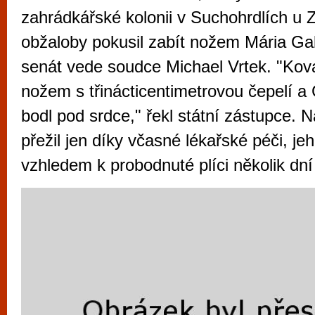
vyzkoušet různé kasinové hry. V neustál
zahrádkářské kolonii v Suchohrdlích u 
metropoli naleznete širokou nabídku her o
obžaloby pokusil zabít nožem Mária Gal
po moderní automaty jak pro pravidelné n
senát vede soudce Michael Vrtek. "Kov
příležitostné hráče. V...
nožem s třinácticentimetrovou čepelí a
bodl pod srdce," řekl státní zástupce.
přežil jen díky včasné lékařské péči, jeh
vzhledem k probodnuté plíci několik dní