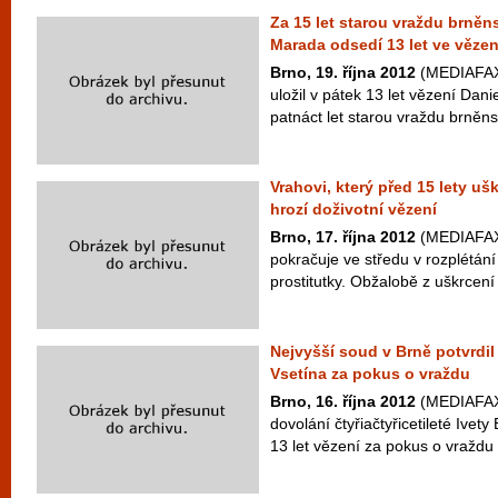
Za 15 let starou vraždu brněns
Marada odsedí 13 let ve vězen
Brno, 19. října 2012
(MEDIAFAX)
uložil v pátek 13 let vězení Dan
patnáct let starou vraždu brněnsk
Vrahovi, který před 15 lety ušk
hrozí doživotní vězení
Brno, 17. října 2012
(MEDIAFAX)
pokračuje ve středu v rozplétání
prostitutky. Obžalobě z uškrcení
Nejvyšší soud v Brně potvrdil 
Vsetína za pokus o vraždu
Brno, 16. října 2012
(MEDIAFAX)
dovolání čtyřiačtyřicetileté Ivety
13 let vězení za pokus o vraždu př