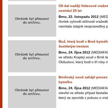
ÚS dal naději fridexové vražed
nestráví 25 let
Brno, 22. listopadu 2012
(MEDI
čtvrtek vyhověl stížnosti vražed
namítala údajně nespravedlivý p
Muž, který bodl v Brně bytné
šestiletým trestem
Brno, 24. října 2012
(MEDIAFAX) 
ve středu Krajský soud v Brně 
Obšustovi, který bodl o tři roky m
Brněnský soud zahájil proces
bytného
Brno, 24. října 2012
(MEDIAFAX)
otevřel ve středu případ šestaš
který se zpovídá z pokusu o vra