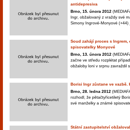
antidepresiva
Brno, 15. února 2012
(MEDIAFAX
Ingr, obžalovaný z vraždy své m
Simony Ingrové-Monyové (+44) j
Soud zahájí proces s Ingrem,
spisovatelky Monyové
Brno, 13. února 2012
(MEDIAFAX
začne ve středu rozplétat případ
obžaloby loni v srpnu zavraždil s
Borisi Ingr zůstane ve vazbě. 
Brno, 28. ledna 2012
(MEDIAFAX
rozhodl, že pětačtyřicetiletý Bor
své manželky a známé spisovate
Státní zastupitelství obžalov