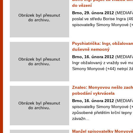
do vězení
Brno, 29. února 2012
(MEDIAFAX
poslal ve středu Borise Ingra (
spisovatelky Simony Monyové (+4
Psychiatrička: Ingr, obžalova
duševně nemocný
Brno, 16. února 2012
(MEDIAFAX
Ingr obžalovaný z vraždy své ma
Simony Monyové (+44) netrpí ž
Znalec: Monyovou nešlo zach
pobodání vykrvácela
Brno, 16. února 2012
(MEDIAFAX
spisovatelky Simony Monyové (+
způsobené přetětím krční tepny 
závažn...
Manžel spisovatelky Monyové p