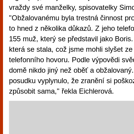
vyzkoušet různé kasinové hry. V neustál
vraždy své manželky, spisovatelky Si
metropoli naleznete širokou nabídku her o
"Obžalovanému byla trestná činnost pr
po moderní automaty jak pro pravidelné n
to hned z několika důkazů. Z jeho telefo
příležitostné hráče. V...
155 muž, který se představil jako Boris.
která se stala, což jsme mohli slyšet 
telefonního hovoru. Podle výpovědi svě
domě nikdo jiný než oběť a obžalovaný
posudku vyplynulo, že zranění si pošk
způsobit sama," řekla Eichlerová.