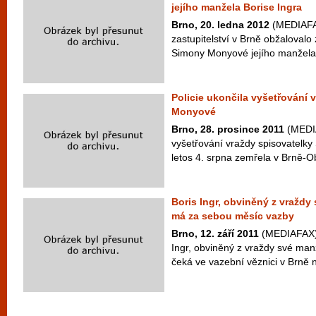
jejího manžela Borise Ingra
Brno, 20. ledna 2012
(MEDIAFAX
zastupitelství v Brně obžalovalo
Simony Monyové jejího manžela B
Policie ukončila vyšetřování 
Monyové
Brno, 28. prosince 2011
(MEDIA
vyšetřování vraždy spisovatelk
letos 4. srpna zemřela v Brně-Ob
Boris Ingr, obviněný z vraždy
má za sebou měsíc vazby
Brno, 12. září 2011
(MEDIAFAX) -
Ingr, obviněný z vraždy své ma
čeká ve vazební věznici v Brně 