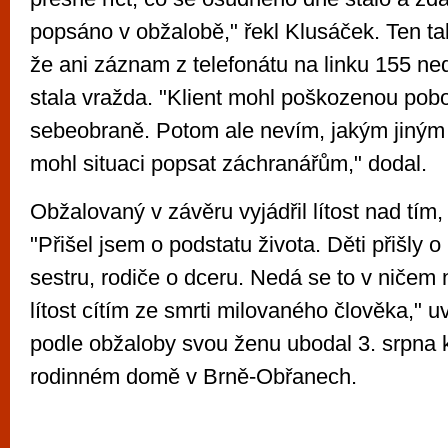
popsáno v obžalobě," řekl Klusáček. Ten tak
že ani záznam z telefonátu na linku 155 ne
stala vražda. "Klient mohl poškozenou pobo
sebeobraně. Potom ale nevím, jakým jiný
mohl situaci popsat záchranářům," dodal.
Obžalovaný v závěru vyjádřil lítost nad tím, 
"Přišel jsem o podstatu života. Děti přišly o
sestru, rodiče o dceru. Nedá se to v ničem 
lítost cítím ze smrti milovaného člověka," uv
podle obžaloby svou ženu ubodal 3. srpna 
rodinném domě v Brně-Obřanech.