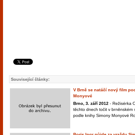
Související články:
V Brně se natáčí nový film po
Monyové
Brno, 3. září 2012
- Režisérka 
těchto dnech točit v brněnském s
podle knihy Simony Monyové Roz
Boris Ingr půjde za vraždu S