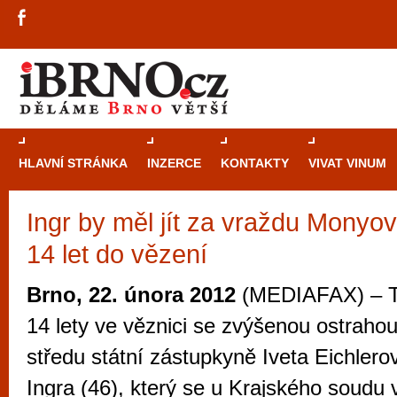
HLAVNÍ STRÁNKA
INZERCE
KONTAKTY
VIVAT VINUM
Ingr by měl jít za vraždu Monyo
Průvodce
kasi
14 let do vězení
Brně: Od rulet
automaty
Brno, 22. února 2012
(MEDIAFAX) – Tr
Brno je měs
14 lety ve věznici se zvýšenou ostrahou
zajímavé p
středu státní zástupkyně Iveta Eichlero
restaurace, div
Ingra (46), který se u Krajského soudu 
Mimo jiné je ale také místem, kde si můžet