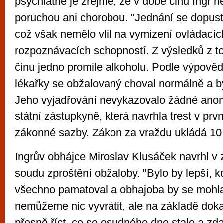
psychiatrie je zřejmé, že v době činu Ingr n
poruchou ani chorobou. "Jednání se dopustil
což však nemělo vlil na vymizení ovládacíc
rozpoznávacích schopností. Z výsledků z to
činu jedno promile alkoholu. Podle výpověd
lékařky se obžalovaný choval normálně a by
Jeho vyjadřování nevykazovalo žádné anomá
státní zástupkyně, která navrhla trest v prv
zákonné sazby. Zákon za vraždu ukládá 10 
Ingrův obhájce Miroslav Klusáček navrhl v 
soudu zproštění obžaloby. "Bylo by lepší, kd
všechno pamatoval a obhajoba by se mohla
nemůžeme nic vyvrátit, ale na základě dok
přesně říct, co se osudného dne stalo a zda 