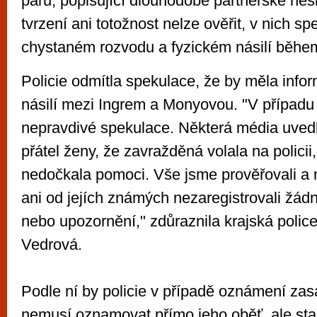
páru, popisující dlouhodobé partnerské nesh
tvrzení ani totožnost nelze ověřit, v nich sp
chystaném rozvodu a fyzickém násilí během 
Policie odmítla spekulace, že by měla inf
násilí mezi Ingrem a Monyovou. "V případu 
nepravdivé spekulace. Některá média uvedl
přátel ženy, že zavražděná volala na policii
nedočkala pomoci. Vše jsme prověřovali a 
ani od jejích známých nezaregistrovali žádn
nebo upozornění," zdůraznila krajská police
Vedrová.
Podle ní by policie v případě oznámení zasá
nemusí oznamovat přímo jeho oběť, ale stač