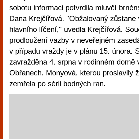
vyzkoušet různé kasinové hry. V neustál
sobotu informaci potvrdila mluvčí brně
metropoli naleznete širokou nabídku her o
Dana Krejčířová. "Obžalovaný zůstane 
po moderní automaty jak pro pravidelné n
hlavního líčení," uvedla Krejčířová. So
příležitostné hráče. V...
prodloužení vazby v neveřejném zasedán
v případu vraždy je v plánu 15. února. 
zavražděna 4. srpna v rodinném domě 
Obřanech. Monyová, kterou proslavily 
zemřela po sérii bodných ran.