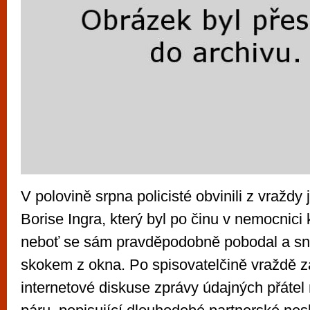
V polovině srpna policisté obvinili z vraždy
Borise Ingra, který byl po činu v nemocnici 
neboť se sám pravděpodobně pobodal a sna
skokem z okna. Po spisovatelčině vraždě z
internetové diskuse zprávy údajných přáte