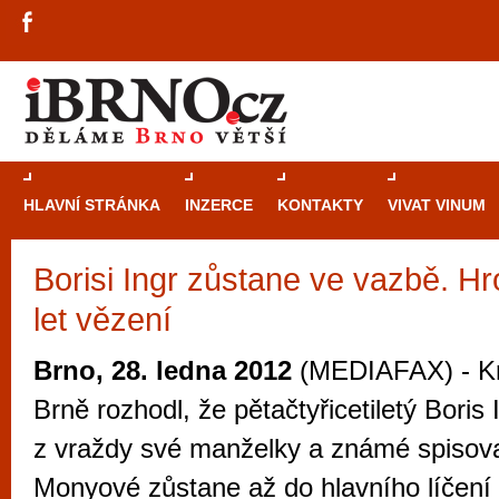
HLAVNÍ STRÁNKA
INZERCE
KONTAKTY
VIVAT VINUM
Borisi Ingr zůstane ve vazbě. H
Průvodce
kasi
let vězení
Brně: Od rulet
automaty
Brno, 28. ledna 2012
(MEDIAFAX) - Kr
Brno je měs
Brně rozhodl, že pětačtyřicetiletý Boris
zajímavé p
z vraždy své manželky a známé spisov
restaurace, div
Monyové zůstane až do hlavního líčení
Mimo jiné je ale také místem, kde si můžet