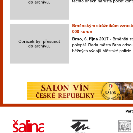
těchto dnech narůstá počet kontrol
Brněnským strážníkům vzrostou
000 korun
Brno, 6. října 2017
- Brněnští st
polepší. Rada města Brna odsou
běžných výdajů Městské policie 
Part