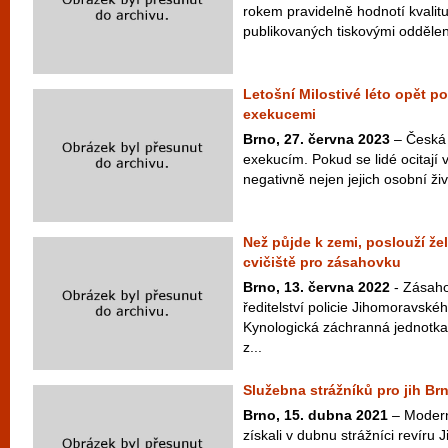
rokem pravidelně hodnotí kvalit
publikovaných tiskovými oddělení
Letošní Milostivé léto opět 
exekucemi
Brno, 27. června 2023
– Česká v
exekucím. Pokud se lidé ocitají v
negativně nejen jejich osobní živo
Než půjde k zemi, poslouží žel
cvičiště pro zásahovku
Brno, 13. června 2022
- Zásaho
ředitelství policie Jihomoravské
Kynologická záchranná jednotka 
z...
Služebna strážníků pro jih Br
Brno, 15. dubna 2021
– Modern
získali v dubnu strážníci revíru 