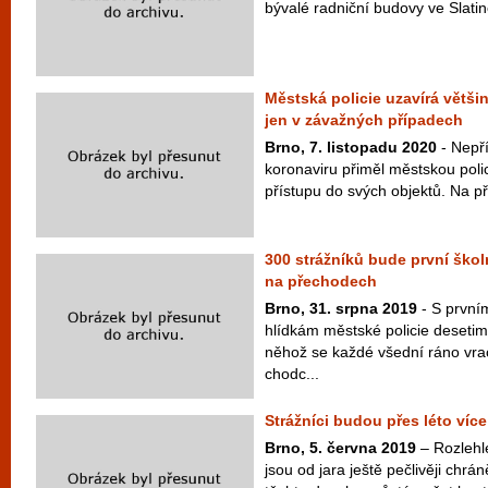
bývalé radniční budovy ve Slatině
Městská policie uzavírá větši
jen v závažných případech
Brno, 7. listopadu 2020
- Nepří
koronaviru přiměl městskou pol
přístupu do svých objektů. Na př
300 strážníků bude první škol
na přechodech
Brno, 31. srpna 2019
- S první
hlídkám městské policie deseti
něhož se každé všední ráno vra
chodc...
Strážníci budou přes léto víc
Brno, 5. června 2019
– Rozlehl
jsou od jara ještě pečlivěji chr