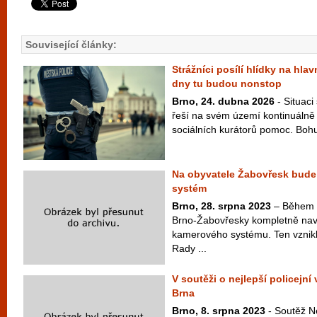
Související články:
Strážníci posílí hlídky na hla
dny tu budou nonstop
Brno, 24. dubna 2026
- Situaci
řeší na svém území kontinuálně 
sociálních kurátorů pomoc. Bohuž
Na obyvatele Žabovřesk bude
systém
Brno, 28. srpna 2023
– Během t
Brno-Žabovřesky kompletně nav
kamerového systému. Ten vznikl
Rady ...
V soutěži o nejlepší policejní 
Brna
Brno, 8. srpna 2023
- Soutěž N