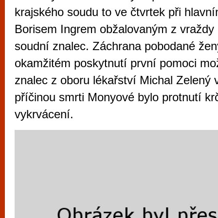
vyzkoušet různé kasinové hry. V neustál
krajského soudu to ve čtvrtek při hlavn
metropoli naleznete širokou nabídku her o
Borisem Ingrem obžalovaným z vraždy 
po moderní automaty jak pro pravidelné n
soudní znalec. Záchrana pobodané ženy
příležitostné hráče. V...
okamžitém poskytnutí první pomoci mo
znalec z oboru lékařství Michal Zelený v
příčinou smrti Monyové bylo protnutí kr
vykrvácení.