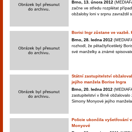
Brno, 13. února 2012
(MEDIAFAX
začne ve středu rozplétat případ
obžaloby loni v srpnu zavraždil s
Borisi Ingr zůstane ve vazbě. 
Brno, 28. ledna 2012
(MEDIAFAX
rozhodl, že pětačtyřicetiletý Bor
své manželky a známé spisovate
Státní zastupitelství obžalov
jejího manžela Borise Ingra
Brno, 20. ledna 2012
(MEDIAFAX
zastupitelství v Brně obžalovalo
Simony Monyové jejího manžela B
Policie ukončila vyšetřování 
Monyové