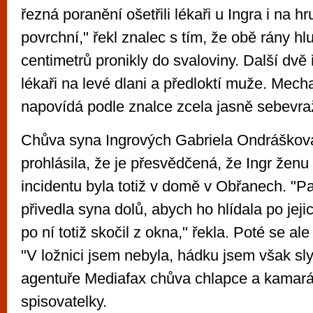
řezná poranění ošetřili lékaři u Ingra i na h
povrchní," řekl znalec s tím, že obě rány hl
centimetrů pronikly do svaloviny. Další dvě 
lékaři na levé dlani a předloktí muže. Mec
napovídá podle znalce zcela jasně sebev
Chůva syna Ingrových Gabriela Ondráško
prohlásila, že je přesvědčená, že Ingr ženu
incidentu byla totiž v domě v Obřanech. "
přivedla syna dolů, abych ho hlídala po jej
po ní totiž skočil z okna," řekla. Poté se ale
"V ložnici jsem nebyla, hádku jsem však sly
agentuře Mediafax chůva chlapce a kamar
spisovatelky.