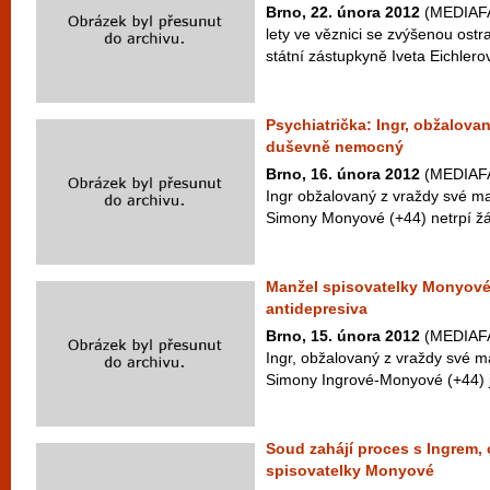
Brno, 22. února 2012
(MEDIAFAX
lety ve věznici se zvýšenou ostr
státní zástupkyně Iveta Eichlerov
Psychiatrička: Ingr, obžalova
duševně nemocný
Brno, 16. února 2012
(MEDIAFAX
Ingr obžalovaný z vraždy své ma
Simony Monyové (+44) netrpí ž
Manžel spisovatelky Monyové p
antidepresiva
Brno, 15. února 2012
(MEDIAFAX
Ingr, obžalovaný z vraždy své m
Simony Ingrové-Monyové (+44) j
Soud zahájí proces s Ingrem,
spisovatelky Monyové