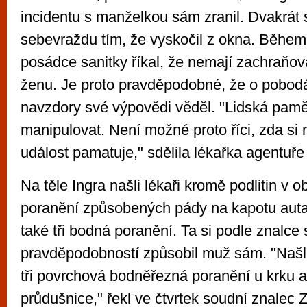
incidentu s manželkou sám zranil. Dvakrát 
sebevraždu tím, že vyskočil z okna. Během
posádce sanitky říkal, že nemají zachraňova
ženu. Je proto pravděpodobné, že o pobod
navzdory své výpovědi věděl. "Lidská pam
manipulovat. Není možné proto říci, zda si
událost pamatuje," sdělila lékařka agentuře
Na těle Ingra našli lékaři kromě podlitin v ob
poranění způsobených pády na kapotu auta
také tři bodná poranění. Ta si podle znalce 
pravděpodobností způsobil muž sám. "Našli
tři povrchová bodněřezná poranění u krku 
průdušnice," řekl ve čtvrtek soudní znalec