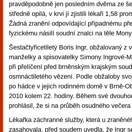
pravděpodobně jen posledním dvěma ze šes
středně opilá, v krvi jí zjistili lékaři 1,58 pro
Žádná zranění odpovídající případnému p
fyzickému násilí soudní znalci na těle Mony
Šestačtyřicetiletý Boris Ingr, obžalovaný z 
manželky a spisovatelky Simony Ingrové-Mo
při přelíčení před brněnským krajským so
osmnáctiletého vězení. Podle obžaloby svo
po hádce v jejich rodinném domě v Brně-O
2010 kolem 22. hodiny. Během své dvouho
prohlásil, že si na průběh osudného večer
Lékařka záchranné služby, která u zraněné
zasahovala, před soudem uvedla, že Ingr 