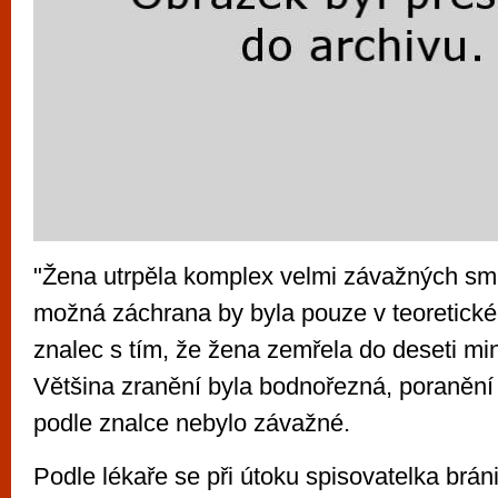
"Žena utrpěla komplex velmi závažných smr
možná záchrana by byla pouze v teoretické 
znalec s tím, že žena zemřela do deseti mi
Většina zranění byla bodnořezná, poranění
podle znalce nebylo závažné.
Podle lékaře se při útoku spisovatelka brán