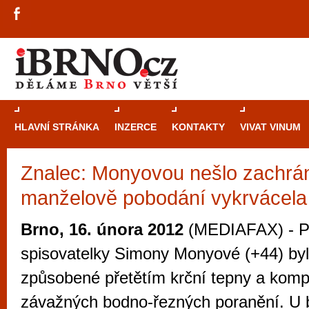
HLAVNÍ STRÁNKA
INZERCE
KONTAKTY
VIVAT VINUM
Znalec: Monyovou nešlo zachrán
Průvodce
kasi
manželově pobodání vykrvácela
Brně: Od rulet
automaty
Brno, 16. února 2012
(MEDIAFAX) - Př
Brno je měs
spisovatelky Simony Monyové (+44) byl
zajímavé p
způsobené přetětím krční tepny a kompl
restaurace, div
závažných bodno-řezných poranění. U
Mimo jiné je ale také místem, kde si můžet