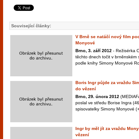
Související články:
V Brně se natáčí nový film po
Monyové
Brno, 3. září 2012
- Režisérka 
těchto dnech točit v brněnském s
podle knihy Simony Monyové Roz
Boris Ingr půjde za vraždu S
do vězení
Brno, 29. února 2012
(MEDIAFAX
poslal ve středu Borise Ingra (
spisovatelky Simony Monyové (+4
Ingr by měl jít za vraždu Mony
vězení