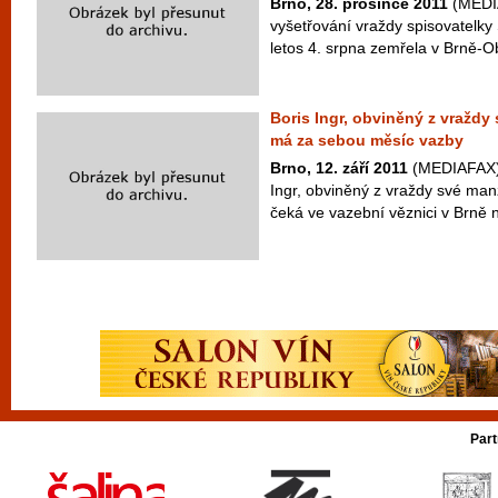
Brno, 28. prosince 2011
(MEDIA
vyšetřování vraždy spisovatelk
letos 4. srpna zemřela v Brně-Ob
Boris Ingr, obviněný z vraždy
má za sebou měsíc vazby
Brno, 12. září 2011
(MEDIAFAX) -
Ingr, obviněný z vraždy své ma
čeká ve vazební věznici v Brně 
Part