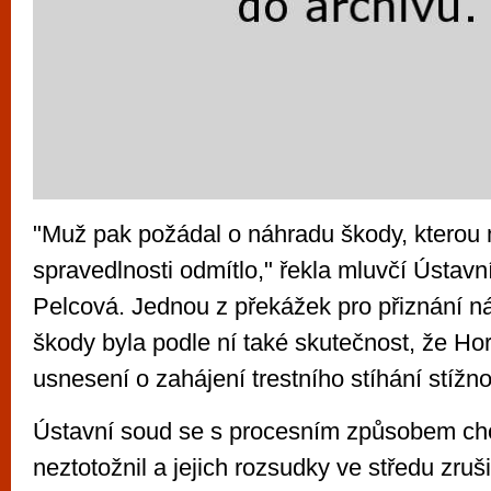
"Muž pak požádal o náhradu škody, kterou 
spravedlnosti odmítlo," řekla mluvčí Ústav
Pelcová. Jednou z překážek pro přiznání n
škody byla podle ní také skutečnost, že Hor
usnesení o zahájení trestního stíhání stížno
Ústavní soud se s procesním způsobem ch
neztotožnil a jejich rozsudky ve středu zruši