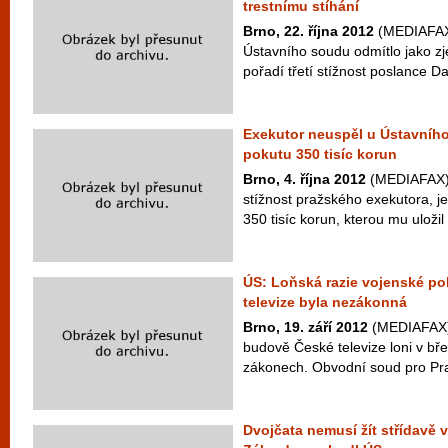
trestnímu stíhání
Brno, 22. října 2012
(MEDIAFAX)
Ústavního soudu odmítlo jako z
pořadí třetí stížnost poslance D
Exekutor neuspěl u Ústavního
pokutu 350 tisíc korun
Brno, 4. října 2012
(MEDIAFAX) 
stížnost pražského exekutora, j
350 tisíc korun, kterou mu uložil 
ÚS: Loňská razie vojenské pol
televize byla nezákonná
Brno, 19. září 2012
(MEDIAFAX) 
budově České televize loni v b
zákonech. Obvodní soud pro Prah
Dvojčata nemusí žít střídavě