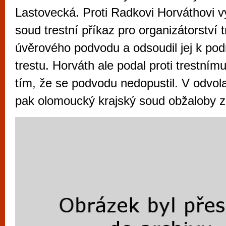
vyzkoušet různé kasinové hry. V neustál
Lastovecká. Proti Radkovi Horváthovi 
metropoli naleznete širokou nabídku her o
soud trestní příkaz pro organizátorství 
po moderní automaty jak pro pravidelné n
úvěrového podvodu a odsoudil jej k p
příležitostné hráče. V...
trestu. Horváth ale podal proti trestním
tím, že se podvodu nedopustil. V odvola
pak olomoucký krajský soud obžaloby zp