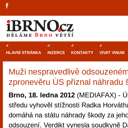
HLAVNÍ STRÁNKA
INZERCE
KONTAKTY
VIVAT VINUM
Muži nespravedlivě odsouzené
Průvodce
kasi
zpronevěru ÚS přiznal náhradu 
Brně: Od rulet
automaty
Brno, 18. ledna 2012
(MEDIAFAX) - Ús
Brno je měs
středu vyhověl stížnosti Radka Horvátha
zajímavé p
domáhá na státu náhrady škody za jeh
restaurace, div
odsouzení. Verdikt vynesla soudkyně 
Mimo jiné je ale také místem, kde si můžet