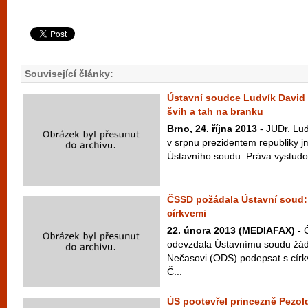
Související články:
Ústavní soudce Ludvík David
švih a tah na branku
Brno, 24. října 2013
- JUDr. Lud
v srpnu prezidentem republiky
Ústavního soudu. Práva vystudova
ČSSD požádala Ústavní soud:
církvemi
22. února 2013 (MEDIAFAX)
- 
odevzdala Ústavnímu soudu žádo
Nečasovi (ODS) podepsat s círk
Č...
ÚS pootevřel princezně Pezo