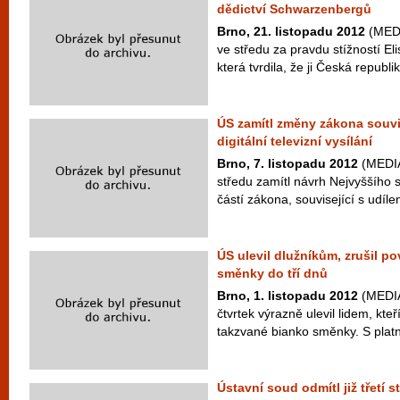
dědictví Schwarzenbergů
Brno, 21. listopadu 2012
(MEDI
ve středu za pravdu stížností El
která tvrdila, že ji Česká republ
ÚS zamítl změny zákona souvi
digitální televizní vysílání
Brno, 7. listopadu 2012
(MEDIA
středu zamítl návrh Nejvyššího 
částí zákona, související s udílen
ÚS ulevil dlužníkům, zrušil po
směnky do tří dnů
Brno, 1. listopadu 2012
(MEDIA
čtvrtek výrazně ulevil lidem, kteř
takzvané bianko směnky. S platn
Ústavní soud odmítl již třetí s