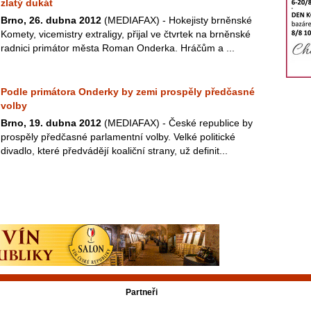
zlatý dukát
Brno, 26. dubna 2012
(MEDIAFAX) - Hokejisty brněnské
Komety, vicemistry extraligy, přijal ve čtvrtek na brněnské
radnici primátor města Roman Onderka. Hráčům a ...
Podle primátora Onderky by zemi prospěly předčasné
volby
Brno, 19. dubna 2012
(MEDIAFAX) - České republice by
prospěly předčasné parlamentní volby. Velké politické
divadlo, které předvádějí koaliční strany, už definit...
Partneři