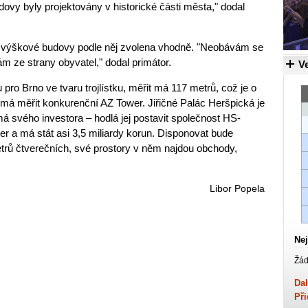
dovy byly projektovány v historické části města," dodal
pro výškové budovy podle něj zvolena vhodně. "Neobávám se
ám ze strany obyvatel," dodal primátor.
Ve
pro Brno ve tvaru trojlístku, měřit má 117 metrů, což je o
 má měřit konkurenční AZ Tower. Jiřičné Palác Heršpická je
má svého investora – hodlá jej postavit společnost HS-
er a má stát asi 3,5 miliardy korun. Disponovat bude
metrů čtverečních, své prostory v něm najdou obchody,
Libor Popela
Nej
Žád
Dal
Při