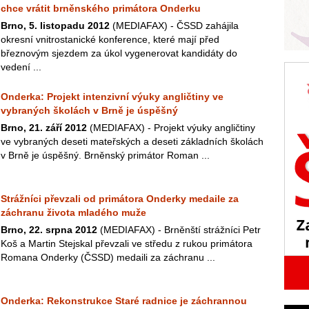
chce vrátit brněnského primátora Onderku
Brno, 5. listopadu 2012
(MEDIAFAX) - ČSSD zahájila
okresní vnitrostanické konference, které mají před
březnovým sjezdem za úkol vygenerovat kandidáty do
vedení ...
Onderka: Projekt intenzivní výuky angličtiny ve
vybraných školách v Brně je úspěšný
Brno, 21. září 2012
(MEDIAFAX) - Projekt výuky angličtiny
ve vybraných deseti mateřských a deseti základních školách
v Brně je úspěšný. Brněnský primátor Roman ...
Strážníci převzali od primátora Onderky medaile za
záchranu života mladého muže
Brno, 22. srpna 2012
(MEDIAFAX) - Brněnští strážníci Petr
Koš a Martin Stejskal převzali ve středu z rukou primátora
Romana Onderky (ČSSD) medaili za záchranu ...
Onderka: Rekonstrukce Staré radnice je záchrannou