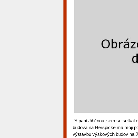
"S paní Jiřičnou jsem se setkal
budova na Heršpické má moji po
výstavbu výškových budov na Jižn