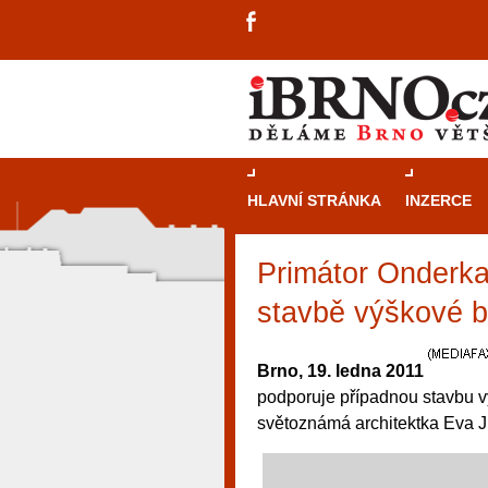
HLAVNÍ STRÁNKA
INZERCE
Primátor Onderka:
stavbě výškové b
Brno, 19. ledna 2011
podporuje případnou stavbu v
světoznámá architektka Eva Jiř
návštěvníky, tak pro příležitostné h