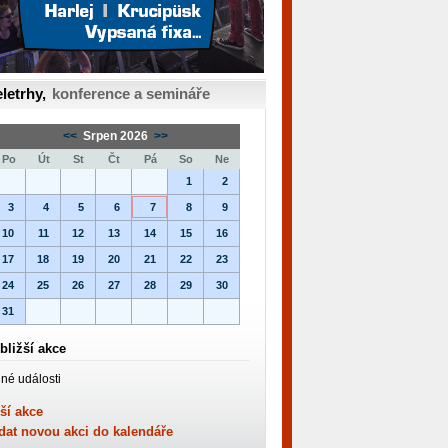
letrhy,
konference a semináře
<<
Srpen 2026
>>
Po
Út
St
Čt
Pá
So
Ne
1
2
3
4
5
6
7
8
9
10
11
12
13
14
15
16
17
18
19
20
21
22
23
24
25
26
27
28
29
30
31
bližší akce
né události
ší akce
dat novou akci do kalendáře