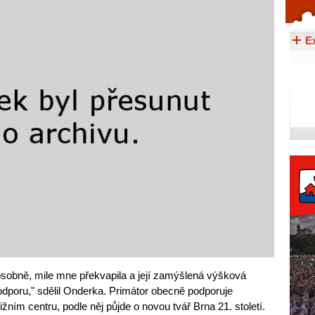
Celý článek...
E
 osobně, mile mne překvapila a její zamýšlená výšková
dporu," sdělil Onderka. Primátor obecně podporuje
ím centru, podle něj půjde o novou tvář Brna 21. století.