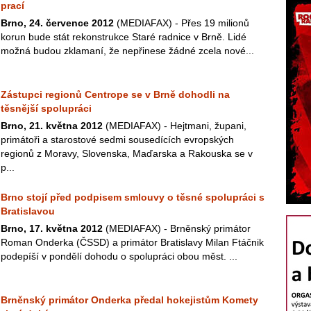
prací
Brno, 24. července 2012
(MEDIAFAX) - Přes 19 milionů
korun bude stát rekonstrukce Staré radnice v Brně. Lidé
možná budou zklamaní, že nepřinese žádné zcela nové...
Zástupci regionů Centrope se v Brně dohodli na
těsnější spolupráci
Brno, 21. května 2012
(MEDIAFAX) - Hejtmani, župani,
primátoři a starostové sedmi sousedících evropských
regionů z Moravy, Slovenska, Maďarska a Rakouska se v
p...
Brno stojí před podpisem smlouvy o těsné spolupráci s
Bratislavou
Brno, 17. května 2012
(MEDIAFAX) - Brněnský primátor
Roman Onderka (ČSSD) a primátor Bratislavy Milan Ftáčnik
podepíší v pondělí dohodu o spolupráci obou měst. ...
Brněnský primátor Onderka předal hokejistům Komety