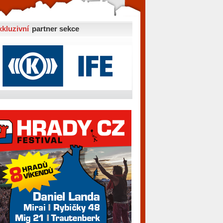
xkluzivní
partner sekce