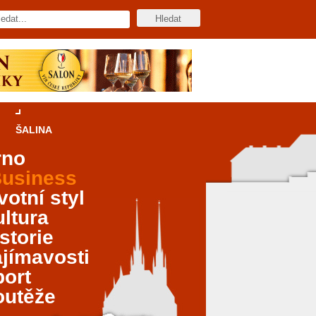
ŠALINA
rno
usiness
votní styl
ltura
storie
jímavosti
port
outěže