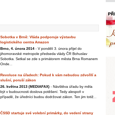
Sobotka v Brně: Vláda podporuje výstavbu
logistického centra Amazon
Brno, 4. února 2014
- V pondělí 3. února přijel do
jihomoravské metropole předseda vlády ČR Bohuslav
Sobotka. Setkal se zde s primátorem města Brna Romanem
Onde...
Revoluce na úřadech: Pokud k vám nebudou zdvořilí a
slušní, poruší zákon
26. května 2013 (MEDIAFAX)
- Návštěva úřadu by měla
být v budoucnosti doslova potěšení. Tedy alespoň v
případě, že úředníci budou dodržovat zákon. Ten jim totiž...
ČSSD startuje své volební primárky, do vedení strany