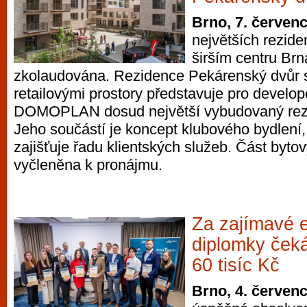
Brno, 7. červen
největších rezide
širším centru Br
zkolaudována. Rezidence Pekárenský dvůr s
retailovými prostory představuje pro develo
DOMOPLAN dosud největší vybudovaný rezid
Jeho součástí je koncept klubového bydlení,
zajišťuje řadu klientských služeb. Část byto
vyčleněna k pronájmu.
Za zajímavé 
diplomky ček
60 tisíc Kč
Brno, 4. červen