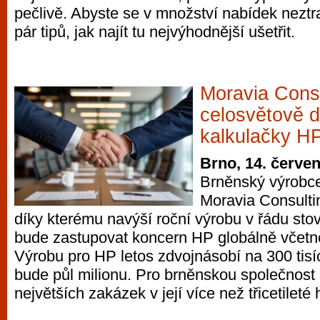
pečlivě. Abyste se v množství nabídek neztr
vyzkoušet různé kasinové hry. V neustál
pár tipů, jak najít tu nejvýhodnější ušetřit.
metropoli naleznete širokou nabídku her o
po moderní automaty jak pro pravidelné n
příležitostné hráče. V...
Moravia Cons
celosvětově 
kalkulačky H
Brno, 14. červe
Brněnský výrobce
Moravia Consultin
díky kterému navýší roční výrobu v řádu sto
bude zastupovat koncern HP globálně včetn
Výrobu pro HP letos zdvojnásobí na 300 tisíc
bude půl milionu. Pro brněnskou společnost 
největších zakázek v její více než třicetileté h