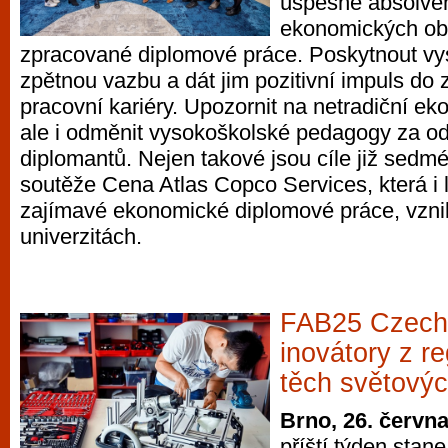
úspěšné absolven
ekonomických ob
zpracované diplomové práce. Poskytnout v
zpětnou vazbu a dát jim pozitivní impuls do z
pracovní kariéry. Upozornit na netradiční e
ale i odměnit vysokoškolské pedagogy za o
diplomantů. Nejen takové jsou cíle již sedmé
soutěže Cena Atlas Copco Services, která i 
zajímavé ekonomické diplomové práce, vzni
univerzitách.
FAB25 Czechi
inovátory z r
těch světový
Brno, 26. červn
příští týden sta