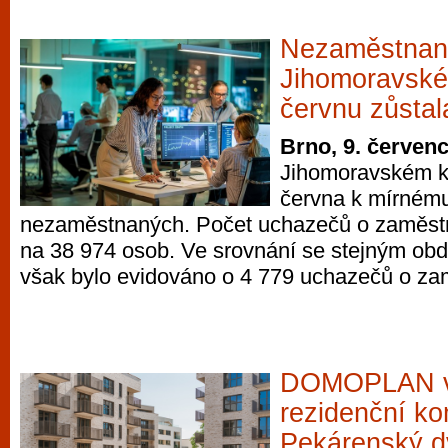
Nezaměstnan
Jihomoravském
červnu zůstal
Brno, 9. červen
Jihomoravském kr
června k mírnému
nezaměstnaných. Počet uchazečů o zaměstná
na 38 974 osob. Ve srovnání se stejným ob
však bylo evidováno o 4 779 uchazečů o za
DOMOPLAN v 
rezidenční k
Pekárenský d