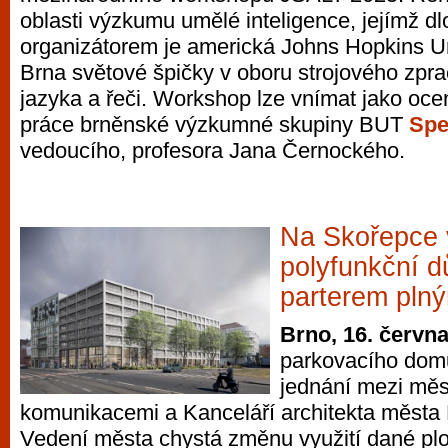
oblasti výzkumu umělé inteligence, jejímž 
organizátorem je americká Johns Hopkins Uni
Brna světové špičky v oboru strojového zpr
jazyka a řeči. Workshop lze vnímat jako oce
práce brněnské výzkumné skupiny BUT
Spe
vedoucího, profesora Jana Černockého.
Na Skořepce 
polyfunkční 
parterem pln
Brno, 16. červn
parkovacího dom
jednání mezi mě
komunikacemi a Kanceláří architekta města
Vedení města chystá změnu využití dané plo