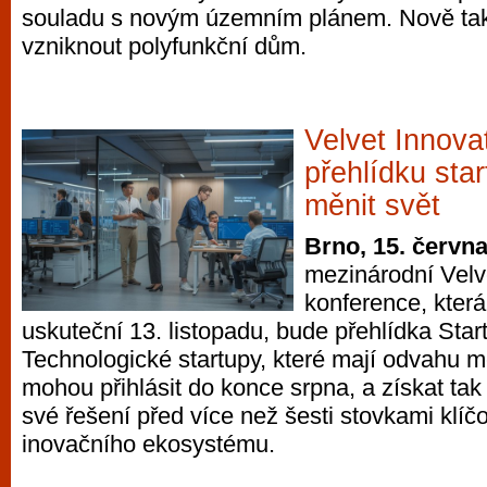
souladu s novým územním plánem. Nově tak 
vzniknout polyfunkční dům.
Velvet Innova
přehlídku sta
měnit svět
Brno, 15. červn
mezinárodní Velv
konference, která
uskuteční 13. listopadu, bude přehlídka Sta
Technologické startupy, které mají odvahu mě
mohou přihlásit do konce srpna, a získat tak
své řešení před více než šesti stovkami klíč
inovačního ekosystému.