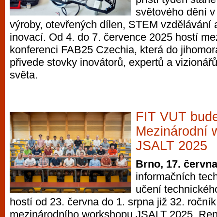
světového dění v o
výroby, otevřených dílen, STEM vzdělávání 
inovací. Od 4. do 7. července 2025 hostí me
konferenci FAB25 Czechia, která do jihomo
přivede stovky inovátorů, expertů a vizionář
světa.
FIT VUT bude
Mezinárodní 
JSALT 2025
Brno, 17. červn
informačních tec
učení technickéh
hostí od 23. června do 1. srpna již 32. ročník
mezinárodního workshopu JSALT 2025. Re