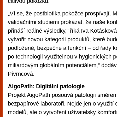
citlivou pokožku.
„Ví se, že postbiotika pokožce prospívají.
validačními studiemi prokázat, že naše konk
přináší reálné výsledky,“ říká Iva Kotáskov
vytvořit novou kategorii produktů, které bu
podložené, bezpečné a funkční – od řady 
po technologii využitelnou v hygienických
miliardovým globálním potenciálem,“ dodáv
Pivrncová.
AigoPath: Digitální patologie
Projekt AigoPath posouvá patologii směrem 
bezpapírové laboratoři. Nejde jen o využití
modelů, ale o vytvoření uživatelsky komfor