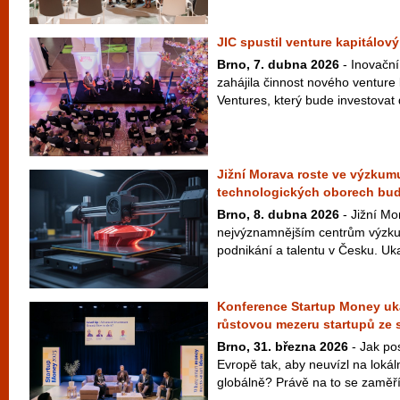
JIC spustil venture kapitálový
Brno, 7. dubna 2026
- Inovační
zahájila činnost nového venture
Ventures, který bude investovat 
Jižní Morava roste ve výzkumu
technologických oborech bu
Brno, 8. dubna 2026
- Jižní Mo
nejvýznamnějším centrům výzku
podnikání a talentu v Česku. Uka
Konference Startup Money uká
růstovou mezeru startupů ze 
Brno, 31. března 2026
- Jak pos
Evropě tak, aby neuvízl na lokál
globálně? Právě na to se zaměří 