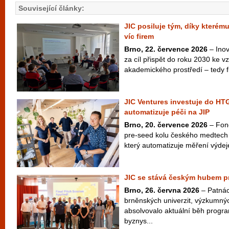
Související články:
JIC posiluje tým, díky kterém
víc firem
Brno, 22. července 2026
– Inov
za cíl přispět do roku 2030 ke vzn
akademického prostředí – tedy fi
JIC Ventures investuje do HTG
automatizuje péči na JIP
Brno, 20. července 2026
– Fond
pre-seed kolu českého medtech
který automatizuje měření výdej
JIC se stává českým hubem pr
Brno, 26. června 2026
– Patnác
brněnských univerzit, výzkumný
absolvovalo aktuální běh progr
byznys...