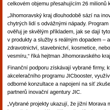
celkovém objemu přesahujícím 26 milionů 
„Jihomoravský kraj dlouhodobě sází na ino
chytrých lidí s odvážnými nápady. Program 
ověřuj je skvělým příkladem, jak se dají ty
v produkty a služby s reálným dopadem – ať
zdravotnictví, stavebnictví, kosmetice, ne
vesmíru,“ říká hejtman Jihomoravského kraj
Finanční podporu získávají vybrané firmy, k
akceleračního programu JICbooster, využíva
odborné konzultace a napojení na síť zkuš
partnerů inovační agentury JIC.
„Vybrané projekty ukazují, že jižní Morava