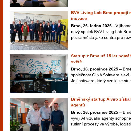
BVV Living Lab Brno propojí 
inovace
Brno, 26. ledna 2026
- V jihomo
nový spolek BVV Living Lab Brno,
pozici města jako centra pro rozvo
Startup z Brna už 15 let pomá
světě
Brno, 16. prosince 2025
– Brně
společnost GINA Software slaví 
Její software, který vznikl ze st
Brněnský startup Aiviro získal 
agentů
Brno, 16. prosince 2025
– Brněn
vyvíjí AI vizuální agenty schopné
rutinní procesy ve výrobě, logisti