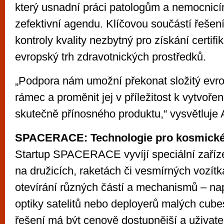
který usnadní práci patologům a nemocnic
zefektivní agendu. Klíčovou součástí řešen
kontroly kvality nezbytný pro získání certif
evropský trh zdravotnických prostředků.
„Podpora nám umožní překonat složitý evro
rámec a proměnit jej v příležitost k vytvoř
skutečně přínosného produktu,“ vysvětluje
SPACERACE: Technologie pro kosmické
Startup SPACERACE vyvíjí speciální zaříz
na družicích, raketách či vesmírných vozítk
otevírání různých částí a mechanismů – např
optiky satelitů nebo deployerů malých cube
řešení má být cenově dostupnější a uživatel