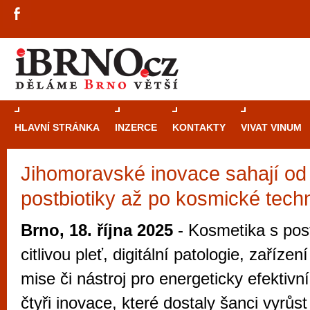
HLAVNÍ STRÁNKA
INZERCE
KONTAKTY
VIVAT VINUM
Jihomoravské inovace sahají od
Průvodce
kasi
postbiotiky až po kosmické tech
Brně: Od rulet
automaty
Brno, 18. října 2025
- Kosmetika s post
Brno je měs
citlivou pleť, digitální patologie, zaříze
zajímavé p
mise či nástroj pro energeticky efektivn
restaurace, div
čtyři inovace, které dostaly šanci vyrůst
Mimo jiné je ale také místem, kde si můžet