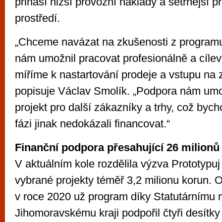
přináší nižší provozní náklady a šetrnější p
prostředí.
„Chceme navázat na zkušenosti z programu
nám umožnil pracovat profesionálně a cíle
míříme k nastartování prodeje a vstupu na z
popisuje Václav Smolík. „Podpora nám umo
projekt pro další zákazníky a trhy, což by
fázi jinak nedokázali financovat.“
Finanční podpora přesahující 26 milionů
V aktuálním kole rozdělila výzva Prototypuj 
vybrané projekty téměř 3,2 milionu korun. 
v roce 2020 už program díky Statutárnímu 
Jihomoravskému kraji podpořil čtyři desítky