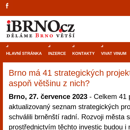
HLAVNÍ STRÁNKA
INZERCE
KONTAKTY
VIVAT VINUM
Brno má 41 strategických projek
Průvodce
kasi
aspoň většinu z nich?
Brně: Od rulet
automaty
Brno, 27. července 2023
- Celkem 41 
Brno je měs
aktualizovaný seznam strategických pro
zajímavé p
schválili brněnští radní. Rozvoji města 
restaurace, div
prostřednictvím těchto investic budou i
Mimo jiné je ale také místem, kde si můžet