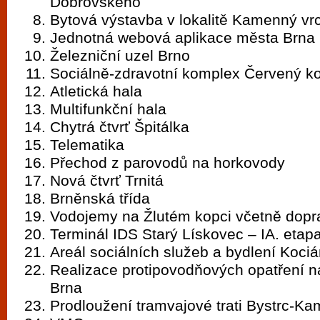
Dobrovského
Bytová výstavba v lokalitě Kamenný vrc
Jednotná webová aplikace města Brna
Železniční uzel Brno
Sociálně-zdravotní komplex Červený k
Atletická hala
Multifunkční hala
Chytrá čtvrť Špitálka
Telematika
Přechod z parovodů na horkovody
Nová čtvrť Trnitá
Brněnská třída
Vodojemy na Žlutém kopci včetně dopr
Terminál IDS Starý Lískovec – IA. etap
Areál sociálních služeb a bydlení Koci
Realizace protipovodňových opatření 
Brna
Prodloužení tramvajové trati Bystrc-K