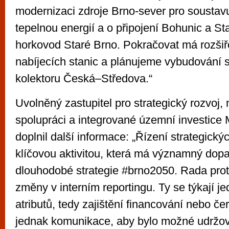
modernizaci zdroje Brno-sever pro sousta
tepelnou energií a o připojení Bohunic a S
horkovod Staré Brno. Pokračovat má rozšiř
nabíjecích stanic a plánujeme vybudování 
kolektoru Česká–Středova.“
Uvolněný zastupitel pro strategický rozvoj, 
spolupráci a integrované územní investice 
doplnil další informace: „Řízení strategickýc
klíčovou aktivitou, která má významný dopa
dlouhodobé strategie #brno2050. Rada proto
změny v interním reportingu. Ty se týkají j
atributů, tedy zajištění financování nebo če
jednak komunikace, aby bylo možné udržov