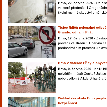
Brno, 22. června 2026
- Do his
ve které přednášel i Gregor Joh
školní ruch. Biskupství brněnské 
Tisíce řidičů nelegálně odboč
Grandu, odhalili Piráti
Brno, 17. června 2026
- Zástupc
provedli ve středu 10. června ce
přednádražním prostoru u hlavní
Brno v datech: Přibylo obyvate
Brno, 9. června 2026
- Kolik li
největším městě Česka? Jak se 
nebo bydlení? A kde Brňané a Br
Waldorfská škola Brno projde o
bezpečnost