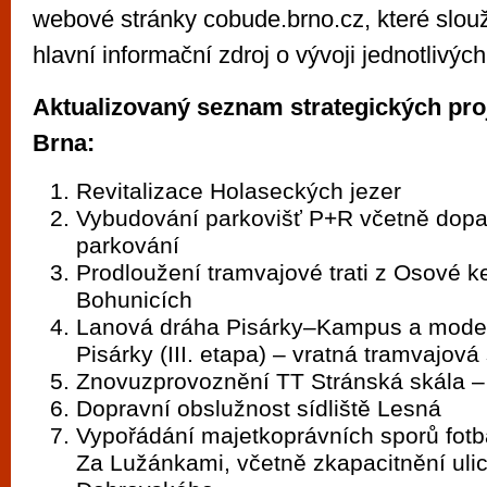
webové stránky cobude.brno.cz, které slouží
hlavní informační zdroj o vývoji jednotlivých
Aktualizovaný seznam strategických pro
Brna:
Revitalizace Holaseckých jezer
Vybudování parkovišť P+R včetně dopa
parkování
Prodloužení tramvajové trati z Osové
Bohunicích
Lanová dráha Pisárky–Kampus a mode
Pisárky (III. etapa) – vratná tramvajov
Znovuzprovoznění TT Stránská skála –
Dopravní obslužnost sídliště Lesná
Vypořádání majetkoprávních sporů fotb
Za Lužánkami, včetně zkapacitnění ulic