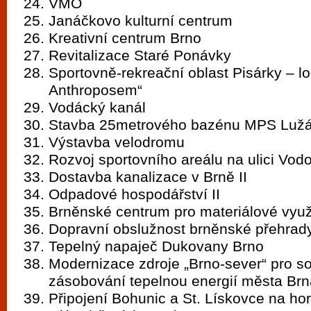
VMO
Janáčkovo kulturní centrum
Kreativní centrum Brno
Revitalizace Staré Ponávky
Sportovně-rekreační oblast Pisárky – lo
Anthroposem“
Vodácký kanál
Stavba 25metrového bazénu MPS Luž
Výstavba velodromu
Rozvoj sportovního areálu na ulici Vod
Dostavba kanalizace v Brně II
Odpadové hospodářství II
Brněnské centrum pro materiálové vyu
Dopravní obslužnost brněnské přehrad
Tepelný napaječ Dukovany Brno
Modernizace zdroje „Brno-sever“ pro s
zásobování tepelnou energií města Brn
Připojení Bohunic a St. Lískovce na ho