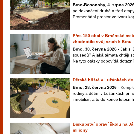
Brno-Bosonohy, 4. srpna 202
po dokončení druhé a třetí etap
Promenádní prostor ve tvaru kapk
Přes 150 obcí v Brněnské metr
zhodnotilo svůj vztah k Brnu
Brno, 30. června 2026
- Jak si 
sousedů? A jaká témata chtějí s
Na tyto otázky odpovídá dotazní
Dětské hřiště v Lužánkách d
Brno, 28. června 2026
- Komple
rodiny s dětmi v Lužánkách přin
i mobiliář, a to do konce letošní
Biskupství opraví školu na Já
miliony