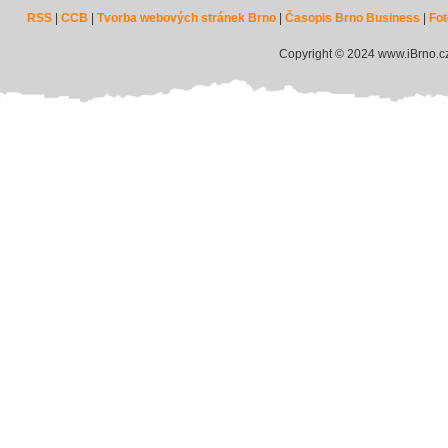
RSS
|
CCB
|
Tvorba webových stránek Brno
|
Časopis Brno Business
|
Fot
Copyright © 2024 www.iBrno.c