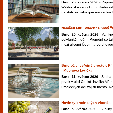
Brno, 25. května 2026
- Připrav
Waldorfské školy Brno. Radní ods
na statické zabezpečení školních 
Náměstí Míru vdechne nový ži
Brno, 20. května 2026
- Vznikn
polyfunkční dům. Promění se tak
mezi ulicemi Údolní a Lerchovou
Brno oživí veřejný prostor: P
i Muchova lavička
Brno, 11. května 2026
- Socha 
prvek v ulici Česká, lavička Alf
uměleckých děl zajistí město. Ra
Novinky brněnských vinoték 
Brno, 5. května 2026
– Bubliny,