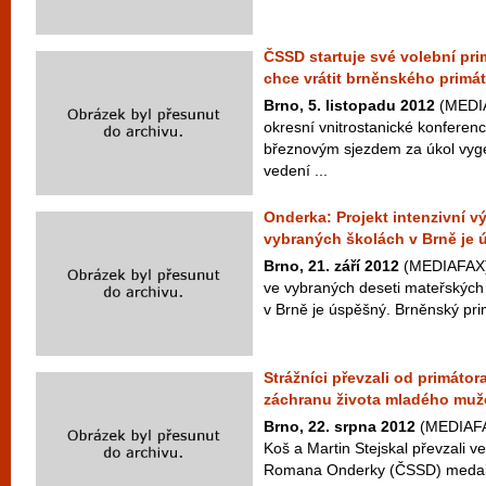
ČSSD startuje své volební pri
chce vrátit brněnského primá
Brno, 5. listopadu 2012
(MEDIA
okresní vnitrostanické konferenc
březnovým sjezdem za úkol vyg
vedení ...
Onderka: Projekt intenzivní v
vybraných školách v Brně je
Brno, 21. září 2012
(MEDIAFAX) -
ve vybraných deseti mateřských 
v Brně je úspěšný. Brněnský pri
Strážníci převzali od primáto
záchranu života mladého muž
Brno, 22. srpna 2012
(MEDIAFAX
Koš a Martin Stejskal převzali v
Romana Onderky (ČSSD) medaili