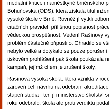
mediální kritice i náměstkyně brněnského 
Bohuňovská (ODS), která získala titul inž
vysoké škole v Brně. Rovněž jí vytkli odbor
citačních pravidel, přílišnou popisnost práce
vědeckou prospěšnost. Vedení Rašínovy v
problém částečně připustilo. Ohradilo se v
nebylo velké a dotýkalo se pouze porušení c
tiskovém prohlášení pak škola poukázala n
kampaň, jejímž cílem je zrušení školy.
Rašínova vysoká škola, která vznikla v roc
zároveň čelí návrhu na odebrání akreditace
stupeň studia - ten jí ministerstvo školství 
roku odebralo, škola ale proti verdiktu poda