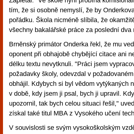
Zapletal. "Ve škole nyní probíhá komisionáln
tím, že si osobně nemyslí, že by Onderkov
pořádku. Škola nicméně slíbila, že okamžit
všechny bakalářské práce za poslední dva 
Brněnský primátor Onderka řekl, že mu ved
oponent při obhajobě chybějící citace ani 
délku textu nevytknuli. "Práci jsem vypraco
požadavky školy, odevzdal v požadovaném t
obhájil. Kdybych si byl vědom vytýkaných n
v době, kdy jsem ji psal, bych ji upravil. K
upozornil, tak bych celou situaci řešil," uve
získal také titul MBA z Vysokého učení tec
V souvislosti se svým vysokoškolským vzdě