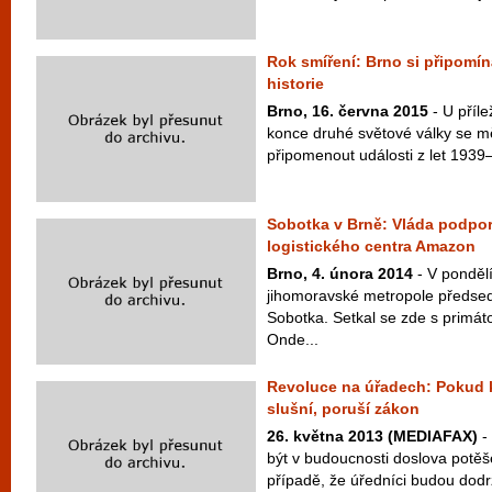
Rok smíření: Brno si připomí
historie
Brno, 16. června 2015
- U příle
konce druhé světové války se m
připomenout události z let 1939–
Sobotka v Brně: Vláda podpo
logistického centra Amazon
Brno, 4. února 2014
- V pondělí
jihomoravské metropole předse
Sobotka. Setkal se zde s prim
Onde...
Revoluce na úřadech: Pokud 
slušní, poruší zákon
26. května 2013 (MEDIAFAX)
-
být v budoucnosti doslova potěš
případě, že úředníci budou dodrž