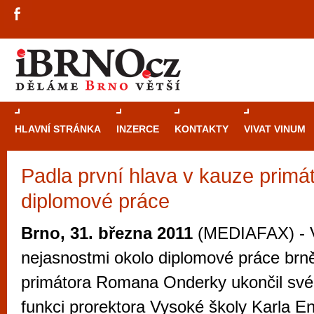
HLAVNÍ STRÁNKA
INZERCE
KONTAKTY
VIVAT VINUM
Padla první hlava v kauze primá
Průvodce
kasi
diplomové práce
Brně: Od rulet
automaty
Brno, 31. března 2011
(MEDIAFAX) - V 
Brno je měs
nejasnostmi okolo diplomové práce br
zajímavé p
primátora Romana Onderky ukončil své
restaurace, div
funkci prorektora Vysoké školy Karla Eng
Mimo jiné je ale také místem, kde si můžet