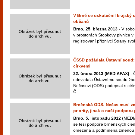
V Brně se uskutečnil krajský
občanů
Brno, 25. března 2013
- V sobo
v prostorách Stopkovy pivnice v 
registrovaní příznivci Strany sv
ČSSD požádala Ústavní soud:
církvemi
22. února 2013 (MEDIAFAX)
- 
odevzdala Ústavnímu soudu žádo
Nečasovi (ODS) podepsat s círk
Č...
Brněnská ODS: Nečas musí změn
priority, jinak o naši podporu 
Brno, 5. listopadu 2012
(MEDIA
se těší podpoře brněnských čle
omezená a podmíněná změnou vlá