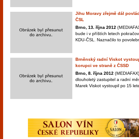
Jihu Moravy zřejmě dál povlá
ČSL
Brno, 13. října 2012
(MEDIAFAX)
bude i v příštích letech pokračo
KDU-ČSL. Naznačilo to povolební
Brněnský radní Viskot vystoup
korupci ve straně z ČSSD
Brno, 8. října 2012
(MEDIAFAX) 
dlouholetý zastupitel a radní mě
Marek Viskot vystoupil po 15 let