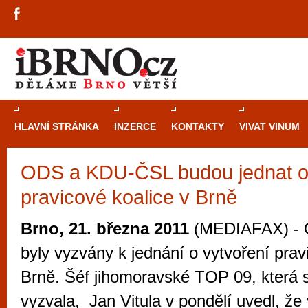
HLAVNÍ STRÁNKA
INZERCE
KONTAKTY
VIVAT VINUM
ODS a KDU-ČSL budou jednat o 
Průvodce
kasi
pravicové koalice v Brně
Brně: Od rulet
automaty
Brno, 21. března 2011
(MEDIAFAX) -
Brno je měs
byly vyzvány k jednání o vytvoření prav
zajímavé p
Brně. Šéf jihomoravské TOP 09, která s
restaurace, div
vyzvala, Jan Vitula v pondělí uvedl, že
Mimo jiné je ale také místem, kde si můžet