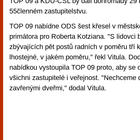
TOP 09 a KDU-ČSL by dali dohromady 29 k
55členném zastupitelstvu.
TOP 09 nabídne ODS šest křesel v městské
primátora pro Roberta Kotziana. "S lidovci b
zbývajících pět postů radních v poměru tří 
lhostejné, v jakém poměru," řekl Vitula. Dod
nabídkou vystoupila TOP 09 proto, aby se o
všichni zastupitelé i veřejnost. "Nechceme d
zavřenými dveřmi," dodal Vitula.