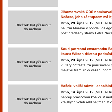
Jihomoravská ODS nominoval
Nečase, jeho zástupcem má b
Brno, 29. října 2012
(MEDIAFAX
na jižní Moravě v pondělí delego
post předsedy strany Petra Neča
Soud potrestal exstarostku B
kauzu Wilson tříletou podmí
Brno, 23. října 2012
(MEDIAFAX)
v úterý potrestal za porušování 
majetku třemi roky vězení podmí
Hašek: voliči odmítli asociáln
Brno, 14. října 2012
(MEDIAFAX) 
nepřejí pravicovou koalici. V ned
krajských voleb řekl hejtman Mic