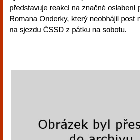
vyzkoušet různé kasinové hry. V neustál
představuje reakci na značné oslabení 
metropoli naleznete širokou nabídku her o
Romana Onderky, který neobhájil post
po moderní automaty jak pro pravidelné n
na sjezdu ČSSD z pátku na sobotu.
příležitostné hráče. V...