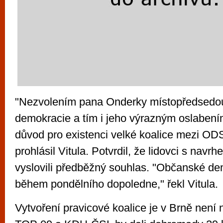
"Nezvolením pana Onderky místopředsedou
demokracie a tím i jeho výrazným oslabení
důvod pro existenci velké koalice mezi O
prohlásil Vitula. Potvrdil, že lidovci s nav
vyslovili předběžný souhlas. "Občanské d
během pondělního dopoledne," řekl Vitula.
Vytvoření pravicové koalice je v Brně nen