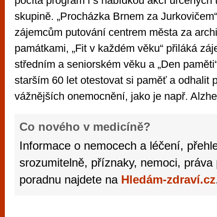
počítá program i s nabídkou akcí určených 
skupině. „Procházka Brnem za Jurkovičem
zájemcům putování centrem města za archi
památkami, „Fit v každém věku“ přiláká záj
středním a seniorském věku a „Den pamět
starším 60 let otestovat si paměť a odhalit
vážnějších onemocnění, jako je např. Alzh
Hledám-zdraví.cz