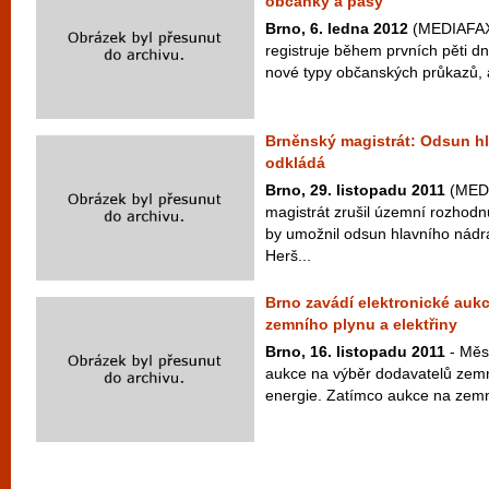
občanky a pasy
Brno, 6. ledna 2012
(MEDIAFAX)
registruje během prvních pěti dn
nové typy občanských průkazů, a
Brněnský magistrát: Odsun hl
odkládá
Brno, 29. listopadu 2011
(MEDI
magistrát zrušil územní rozhodn
by umožnil odsun hlavního nád
Herš...
Brno zavádí elektronické auk
zemního plynu a elektřiny
Brno, 16. listopadu 2011
- Měst
aukce na výběr dodavatelů zemn
energie. Zatímco aukce na zemní