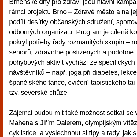
Brněnské dny pro zdraví jsou hlavní kampa
rámci projektu Brno – Zdravé město a na jej
podílí desítky občanských sdružení, sporto
odborných organizací. Program je cíleně ko
pokryl potřeby řady rozmanitých skupin – ro
seniorů, zdravotně postižených a podobně
pohybových aktivit vychází ze specifických
návštěvníků – např. jóga při diabetes, lekce
španělského tance, cvičení taoistického tai
tzv. severské chůze.
Zájemci budou mít také možnost setkat se 
Mahena s Jiřím Dalerem, olympijským vítě
cyklistice, a vyslechnout si tipy a rady, jak 