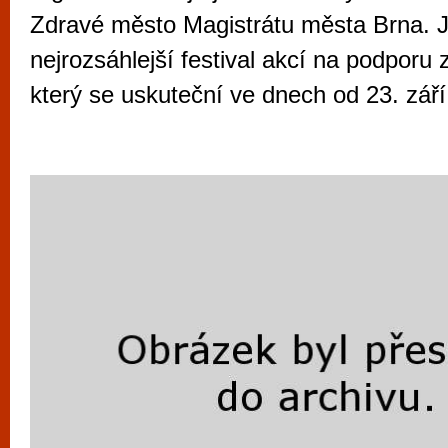
vyzkoušet různé kasinové hry. V neustál
Zdravé město Magistrátu města Brna. 
metropoli naleznete širokou nabídku her o
nejrozsáhlejší festival akcí na podporu 
po moderní automaty jak pro pravidelné n
který se uskuteční ve dnech od 23. září 
příležitostné hráče. V...