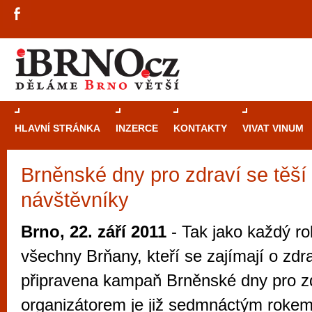
HLAVNÍ STRÁNKA
INZERCE
KONTAKTY
VIVAT VINUM
Brněnské dny pro zdraví se těší
Průvodce
kasi
návštěvníky
Brně: Od rulet
automaty
Brno, 22. září 2011
- Tak jako každý rok
Brno je měs
všechny Brňany, kteří se zajímají o zdra
zajímavé p
připravena kampaň Brněnské dny pro zd
restaurace, div
organizátorem je již sedmnáctým rokem
Mimo jiné je ale také místem, kde si můžet