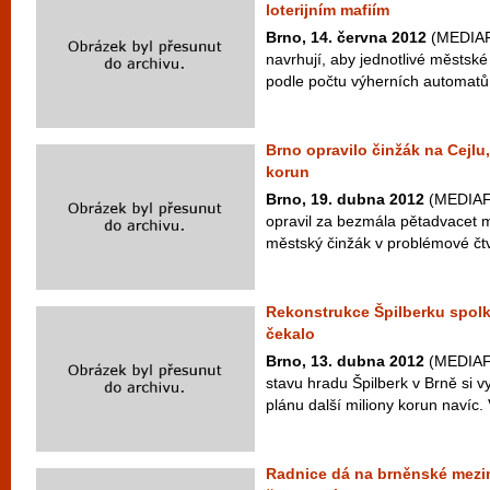
loterijním mafiím
Brno, 14. června 2012
(MEDIAFA
navrhují, aby jednotlivé městské
podle počtu výherních automatů,
Brno opravilo činžák na Cejlu
korun
Brno, 19. dubna 2012
(MEDIAFA
opravil za bezmála pětadvacet mil
městský činžák v problémové čtvr
Rekonstrukce Špilberku spolkn
čekalo
Brno, 13. dubna 2012
(MEDIAFA
stavu hradu Špilberk v Brně si v
plánu další miliony korun navíc. V
Radnice dá na brněnské mezi