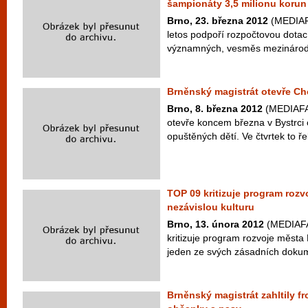
šampionáty 3,5 milionu korun
Brno, 23. března 2012
(MEDIAFA
letos podpoří rozpočtovou dotac
významných, vesměs mezinárodn
Brněnský magistrát otevře Ch
Brno, 8. března 2012
(MEDIAFAX
otevře koncem března v Bystrci
opuštěných dětí. Ve čtvrtek to ř
TOP 09 kritizuje program rozvo
nezávislou kulturu
Brno, 13. února 2012
(MEDIAFA
kritizuje program rozvoje města 
jeden ze svých zásadních dokume
Brněnský magistrát zahltily fr