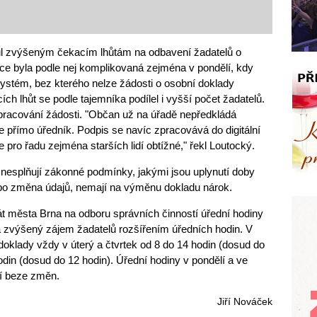
ul zvýšeným čekacím lhůtám na odbavení žadatelů o
uace byla podle nej komplikovaná zejména v pondělí, kdy
systém, bez kterého nelze žádosti o osobní doklady
ch lhůt se podle tajemníka podílel i vyšší počet žadatelů.
pracování žádosti. "Občan už na úřadě nepředkládá
fuje přímo úředník. Podpis se navíc zpracovává do digitální
e pro řadu zejména starších lidí obtížné," řekl Loutocký.
ří nesplňují zákonné podmínky, jakými jsou uplynutí doby
nebo změna údajů, nemají na výměnu dokladu nárok.
t města Brna na odboru správních činností úřední hodiny
a zvýšený zájem žadatelů rozšířením úředních hodin. V
t doklady vždy v úterý a čtvrtek od 8 do 14 hodin (dosud do
odin (dosud do 12 hodin). Úřední hodiny v pondělí a ve
jí beze změn.
Jiří Nováček