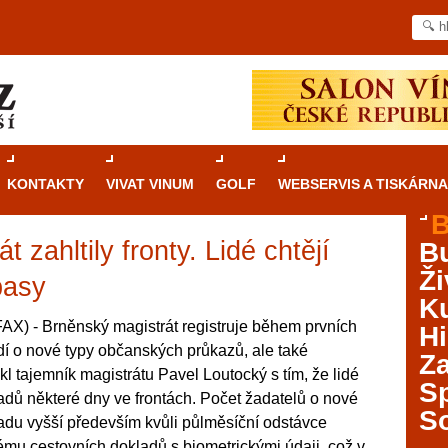
KONTAKTY
VIVAT VINUM
GOLF
WEBSERVIS A TISKÁRNA
B
 zahltily fronty. Lidé chtějí
B
Průvodce
kasinovými hrami v Brně: Od
Ži
rulety po video automaty
pasy
Ku
Brno je městem známým pro zajímavé památky, skvělé
X) - Brněnský magistrát registruje během prvních
Hi
restaurace, divadla a univerzity. Mimo jiné je ale také
idí o nové typy občanských průkazů, ale také
Za
místem, kde si můžete legálně a bezpečně vyzkoušet
kl tajemník magistrátu Pavel Loutocký s tím, že lidé
různé kasinové hry. V neustále kvetoucí moravské
S
ladů některé dny ve frontách. Počet žadatelů o nové
metropoli naleznete širokou nabídku her od klasické
S
adu vyšší především kvůli půlměsíční odstávce
rulety až po moderní automaty jak pro pravidelné
ráče. V...
ému cestovních dokladů s biometrickými údaji, což v