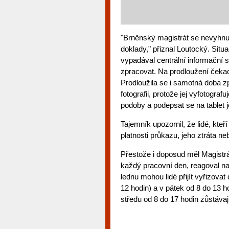
"Brněnský magistrát se nevyhn
doklady," přiznal Loutocký. Sit
vypadával centrální informační 
zpracovat. Na prodloužení čekací
Prodloužila se i samotná doba z
fotografii, protože jej vyfotogra
podoby a podepsat se na tablet j
Tajemník upozornil, že lidé, kte
platnosti průkazu, jeho ztráta 
Přestože i doposud měl Magistrá
každý pracovní den, reagoval n
lednu mohou lidé přijít vyřizova
12 hodin) a v pátek od 8 do 13 h
středu od 8 do 17 hodin zůstáva