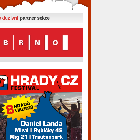
xkluzivní
partner sekce