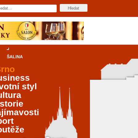
ŠALINA
rno
usiness
votní styl
ltura
storie
jímavosti
port
outěže