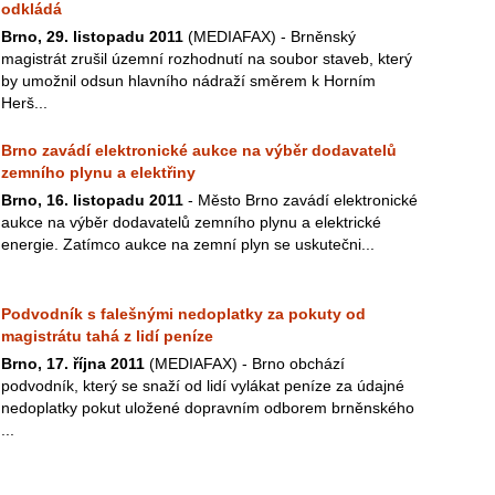
odkládá
Brno, 29. listopadu 2011
(MEDIAFAX) - Brněnský
magistrát zrušil územní rozhodnutí na soubor staveb, který
by umožnil odsun hlavního nádraží směrem k Horním
Herš...
Brno zavádí elektronické aukce na výběr dodavatelů
zemního plynu a elektřiny
Brno, 16. listopadu 2011
- Město Brno zavádí elektronické
aukce na výběr dodavatelů zemního plynu a elektrické
energie. Zatímco aukce na zemní plyn se uskutečni...
Podvodník s falešnými nedoplatky za pokuty od
magistrátu tahá z lidí peníze
Brno, 17. října 2011
(MEDIAFAX) - Brno obchází
podvodník, který se snaží od lidí vylákat peníze za údajné
nedoplatky pokut uložené dopravním odborem brněnského
...