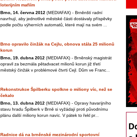
loterijním mafiím
Brno, 14. června 2012
(MEDIAFAX) - Brněnští radní
navrhují, aby jednotlivé městské části dostávaly příspěvky
podle počtu výherních automatů, které mají na svém ...
Brno opravilo činžák na Cejlu, obnova stála 25 milionů
korun
Brno, 19. dubna 2012
(MEDIAFAX) - Brněnský magistrát
opravil za bezmála pětadvacet milionů korun již třetí
městský činžák v problémové čtvrti Cejl. Dům ve Franc...
Rekonstrukce Špilberku spolkne o miliony víc, než se
čekalo
Brno, 13. dubna 2012
(MEDIAFAX) - Opravy havarijního
stavu hradu Špilberk v Brně si vyžádají proti původnímu
plánu další miliony korun navíc. V pátek to řekl pr...
Radnice dá na brněnské mezinárodní sportovní