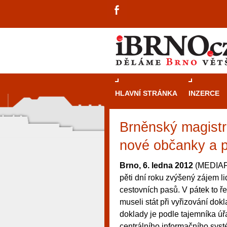
HLAVNÍ STRÁNKA
INZERCE
Brněnský magistrát
nové občanky a 
Brno, 6. ledna 2012
(MEDIAFA
pěti dní roku zvýšený zájem l
cestovních pasů. V pátek to ře
museli stát při vyřizování dok
doklady je podle tajemníka úř
návštěvníky, tak pro příležitostné h
centrálního informačního syst