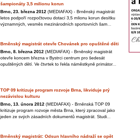
šampionáty 3,5 milionu korun
Brno, 23. března 2012
(MEDIAFAX) - Brněnský magistrát
letos podpoří rozpočtovou dotací 3,5 mlionu korun desítku
významných, vesměs mezinárodních sportovních šam...
Brněnský magistrát otevře Chovánek pro opuštěné děti
Brno, 8. března 2012
(MEDIAFAX) - Brněnský magistrát
otevře koncem března v Bystrci centrum pro šedesát
opuštěných dětí. Ve čtvrtek to řekla náměstkyně primátor...
TOP 09 kritizuje program rozvoje Brna, likviduje prý
nezávislou kulturu
Brno, 13. února 2012
(MEDIAFAX) - Brněnská TOP 09
kritizuje program rozvoje města Brna, který zpracoval jako
jeden ze svých zásadních dokumentů magistrát. Studi...
Brněnský magistrát: Odsun hlavního nádraží se opět