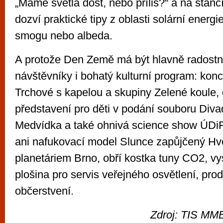
„Máme světla dost, nebo příliš?“ a na stánc
dozví praktické tipy z oblasti solární energi
smogu nebo albeda.
A protože Den Země má být hlavně radostn
návštěvníky i bohatý kulturní program: konc
Trchové s kapelou a skupiny Zelené koule, 
představení pro děti v podání souboru Div
Medvídka a také ohnivá science show ÚDi
ani nafukovací model Slunce zapůjčený H
planetáriem Brno, obří kostka tuny CO2, v
plošina pro servis veřejného osvětlení, pro
občerstvení.
Zdroj: TIS MMB