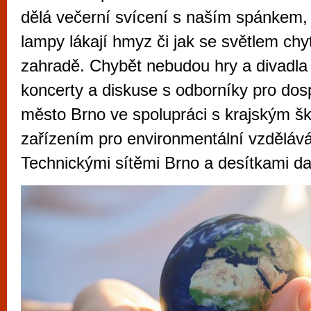
vyzkoušet různé kasinové hry. V neustál
dělá večerní svícení s naším spánkem, 
metropoli naleznete širokou nabídku her o
lampy lákají hmyz či jak se světlem chy
po moderní automaty jak pro pravidelné n
zahradě. Chybět nebudou hry a divadla 
příležitostné hráče. V...
koncerty a diskuse s odborníky pro dos
město Brno ve spolupráci s krajským š
zařízením pro environmentální vzdělává
Technickými sítěmi Brno a desítkami da