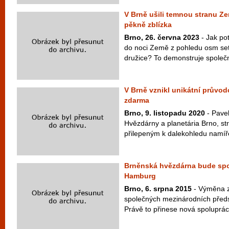
V Brně ušili temnou stranu Země
pěkně zblízka
Brno, 26. června 2023
- Jak po
do noci Země z pohledu osm set
družice? To demonstruje společno
V Brně vznikl unikátní průvodc
zdarma
Brno, 9. listopadu 2020
- Pavel
Hvězdárny a planetária Brno, str
přilepeným k dalekohledu namíř
Brněnská hvězdárna bude spo
Hamburg
Brno, 6. srpna 2015
- Výměna z
společných mezinárodních předst
Právě to přinese nová spoluprá