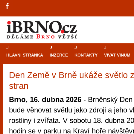
HLAVNÍ STRÁNKA
INZERCE
KONTAKTY
VIVAT VINUM
Den Země v Brně ukáže světlo 
Průvodce
kasi
stran
Brně: Od rulet
automaty
Brno, 16. dubna 2026
- Brněnský Den 
Brno je měs
bude věnovat světlu jako zdroji a jeho v
zajímavé p
rostliny i zvířata. V sobotu 18. dubna 
restaurace, div
hodin se v parku na Kraví hoře návštěvn
Mimo jiné je ale také místem, kde si můžet