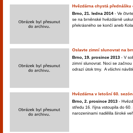
Hvězdárna chystá přednášku o
Brno, 21. ledna 2014
- Ve čtvrt
se na brněnské hvězdárně usku
překrásného se končí aneb Kolaps
Oslavte zimní slunovrat na b
Brno, 19. prosince 2013
- V so
zimní slunovrat. Noci se začnou
odrazí útok tmy. A všichni návšt
Hvězdárna v letošní 60. sezón
Brno, 2. prosince 2013
- Hvězd
středu 16. října vstoupila do 60
narozeninami nadělila široké veř.