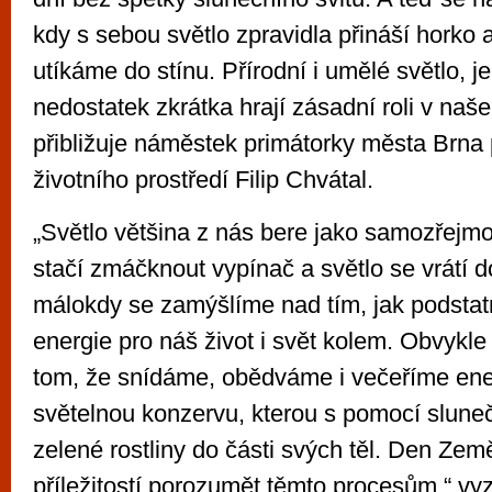
kdy s sebou světlo zpravidla přináší horko
utíkáme do stínu. Přírodní i umělé světlo, j
nedostatek zkrátka hrají zásadní roli v naše
přibližuje náměstek primátorky města Brna 
životního prostředí Filip Chvátal.
„Světlo většina z nás bere jako samozřejmo
stačí zmáčknout vypínač a světlo se vrátí d
málokdy se zamýšlíme nad tím, jak podstat
energie pro náš život i svět kolem. Obvykl
tom, že snídáme, obědváme i večeříme ene
světelnou konzervu, kterou s pomocí sluneč
zelené rostliny do části svých těl. Den Zem
příležitostí porozumět těmto procesům,“ vyz