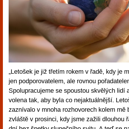
„Letošek je již třetím rokem v řadě, kdy je 
jen podporovatelem, ale rovnou pořadatel
Spolupracujeme se spoustou skvělých lidí 
volena tak, aby byla co nejaktuálnější. Leto
zaznívalo v mnoha rozhovorech kolem mě 
zvláště v prosinci, kdy jsme zažili dlouhou
dní bez špetky slunečního svitu. A teď se na