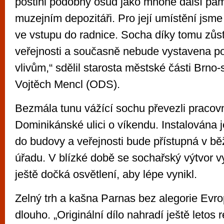
postihl podobný osud jako mnohé další pam
muzejním depozitáři. Pro její umístění jsme 
ve vstupu do radnice. Socha díky tomu zůs
veřejnosti a současně nebude vystavena p
vlivům,“ sdělil starosta městské části Brno-s
Vojtěch Mencl (ODS).
Bezmála tunu vážící sochu převezli pracovní
Dominikánské ulici o víkendu. Instalována 
do budovy a veřejnosti bude přístupná v bě
úřadu. V blízké době se sochařský výtvor 
ještě dočká osvětlení, aby lépe vynikl.
Zelný trh a kašna Parnas bez alegorie Evr
dlouho. „Originální dílo nahradí ještě letos 