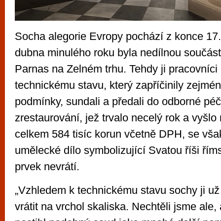
Socha alegorie Evropy pochází z konce 17. 
dubna minulého roku byla nedílnou součást
Parnas na Zelném trhu. Tehdy ji pracovníci
technickému stavu, který zapříčinily zejmé
podmínky, sundali a předali do odborné péč
zrestaurování, jež trvalo necelý rok a vyšl
celkem 584 tisíc korun včetně DPH, se však
umělecké dílo symbolizující Svatou říši ří
prvek nevrátí.
„Vzhledem k technickému stavu sochy ji u
vrátit na vrchol skaliska. Nechtěli jsme ale