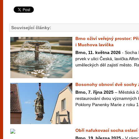
Související články:
Brno oživí veřejný prostor: P
i Muchova lavička
Brno, 11. května 2026
- Socha 
prvek v ulici Česká, lavička Alf
uměleckých děl zajistí město. Ra
Bosonohy obnoví dvě sochy z 
Brno, 7. října 2025
– Městská č
restaurování dvou významných 
Poklony Panenky Marie z roku 18
Obří nafukovací socha oslaví
Brno, 19. března 2025
- V rámci