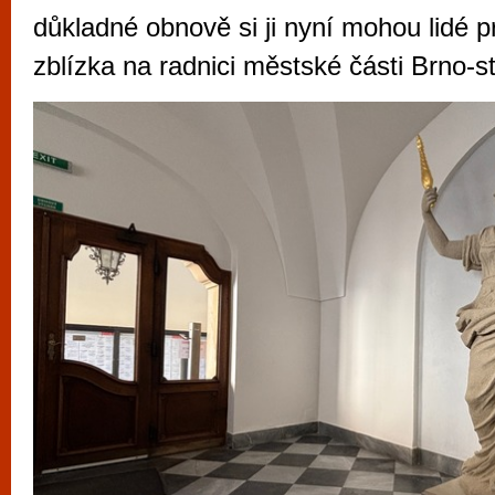
vyzkoušet různé kasinové hry. V neustál
důkladné obnově si ji nyní mohou lidé p
metropoli naleznete širokou nabídku her o
zblízka na radnici městské části Brno-s
po moderní automaty jak pro pravidelné n
příležitostné hráče. V...