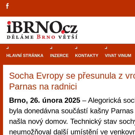
HLAVNÍ STRÁNKA
INZERCE
KONTAKTY
VIVAT VINUM
Socha Evropy se přesunula z vr
Průvodce
kasi
Parnas na radnici
Brně: Od rulet
automaty
Brno, 26. února 2025
– Alegorická soc
Brno je měs
byla donedávna součástí kašny Parnas 
zajímavé p
našla nový domov. Technický stav sochy
restaurace, div
neumožňoval další umístění ve venkovn
Mimo jiné je ale také místem, kde si můžet