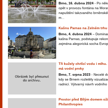
Brno, 16. dubna 2024
- Po něko
opět v provozu fontána na Mor
napuštění takzvaného brněnskéh
m...
Kašnu Parnas na Zelném trhu
Brno, 4. dubna 2024
– Dominan
kašna Parnas, podstupuje rekons
zejména alegorická socha Evropy
Tři kužely chrlící vodu i mlh
má vodní prvky
Brno, 7. srpna 2023
- Necelé dv
kdy se Brnem rozletěly vizualiz
radnicí. Výtvarný návrh vodního 
Prostor před Bílým domem oži
Philanthropies