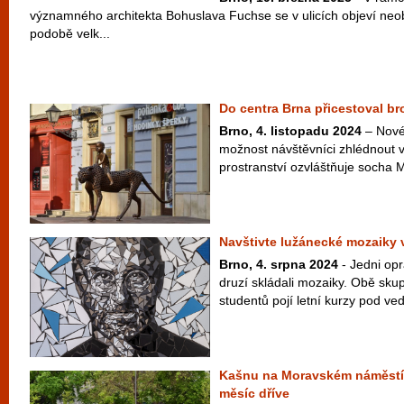
významného architekta Bohuslava Fuchse se v ulicích objeví neo
podobě velk...
Do centra Brna přicestoval b
Brno, 4. listopadu 2024
– Nové
možnost návštěvníci zhlédnout v 
prostranství ozvláštňuje socha M
Navštivte lužánecké mozaiky v
Brno, 4. srpna 2024
- Jedni opr
druzí skládali mozaiky. Obě sku
studentů pojí letní kurzy pod ve
Kašnu na Moravském náměstí 
měsíc dříve