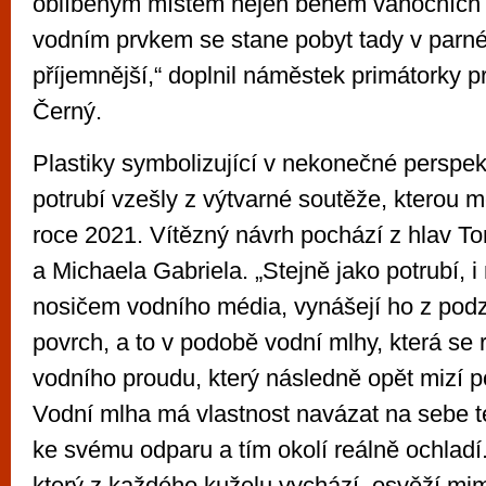
oblíbeným místem nejen během vánočních 
vodním prvkem se stane pobyt tady v parné
příjemnější,“ doplnil náměstek primátorky p
Černý.
Plastiky symbolizující v nekonečné perspekt
potrubí vzešly z výtvarné soutěže, kterou 
roce 2021. Vítězný návrh pochází z hlav 
a Michaela Gabriela. „Stejně jako potrubí, i
nosičem vodního média, vynášejí ho z pod
povrch, a to v podobě vodní mlhy, která se r
vodního proudu, který následně opět mizí 
Vodní mlha má vlastnost navázat na sebe te
ke svému odparu a tím okolí reálně ochladí
který z každého kuželu vychází, osvěží mim