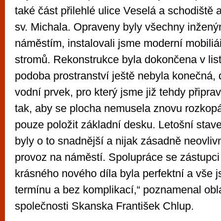
také část přilehlé ulice Veselá a schodiště 
sv. Michala. Opraveny byly všechny inženýr
náměstím, instalovali jsme moderní mobiliář
stromů. Rekonstrukce byla dokončena v lis
podoba prostranství ještě nebyla konečná, d
vodní prvek, pro který jsme již tehdy připra
tak, aby se plocha nemusela znovu rozkopáv
pouze položit základní desku. Letošní stav
byly o to snadnější a nijak zásadně neovlivn
provoz na náměstí. Spolupráce se zástupci 
krásného nového díla byla perfektní a vše j
termínu a bez komplikací,“ poznamenal obl
společnosti Skanska František Chlup.