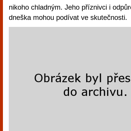
vyzkoušet různé kasinové hry. V neustál
nikoho chladným. Jeho příznivci i odpůr
metropoli naleznete širokou nabídku her o
dneška mohou podívat ve skutečnosti.
po moderní automaty jak pro pravidelné n
příležitostné hráče. V...