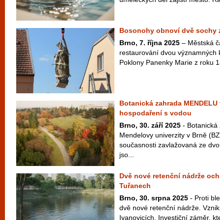
Bosonohy obnoví dvě sochy z 
Brno, 7. října 2025
– Městská č
restaurování dvou významných 
Poklony Panenky Marie z roku 18
Botanická zahrada MENDELU 
hospodaření s vodou
Brno, 30. září 2025
- Botanická
Mendelovy univerzity v Brně (
současnosti zavlažovaná ze dvo
jso...
Dvě nové retenční nádrže ochr
Tuřanech
Brno, 30. srpna 2025
- Proti b
dvě nové retenční nádrže. Vzni
Ivanovicích. Investiční záměr, kte