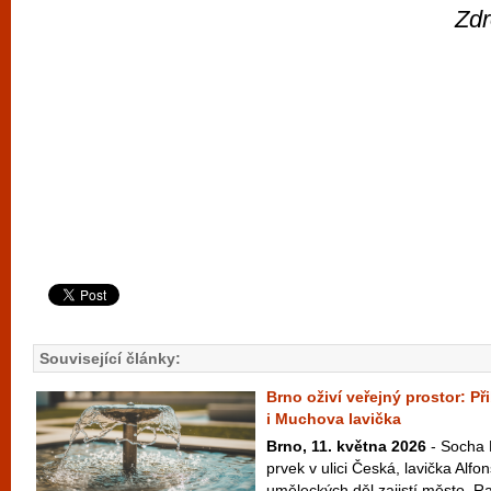
Zdr
Související články:
Brno oživí veřejný prostor: P
i Muchova lavička
Brno, 11. května 2026
- Socha 
prvek v ulici Česká, lavička Alf
uměleckých děl zajistí město. Ra