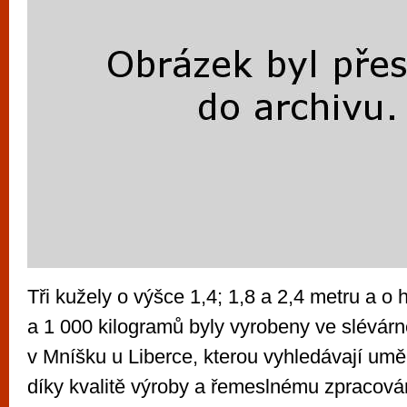
Tři kužely o výšce 1,4; 1,8 a 2,4 metru a o
a 1 000 kilogramů byly vyrobeny ve slévár
v Mníšku u Liberce, kterou vyhledávají umě
díky kvalitě výroby a řemeslnému zpracován