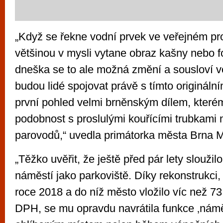
„Když se řekne vodní prvek ve veřejném pr
většinou v mysli vytane obraz kašny nebo 
dneška se to ale možná změní a sousloví v
budou lidé spojovat právě s tímto originální
první pohled velmi brněnským dílem, kterém
podobnost s proslulými kouřícími trubkami 
parovodů,“ uvedla primátorka města Brna 
„Těžko uvěřit, že ještě před pár lety slouži
náměstí jako parkoviště. Díky rekonstrukci, 
roce 2018 a do níž město vložilo víc než 73
DPH, se mu opravdu navrátila funkce ‚náměs