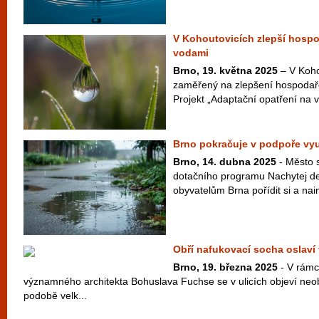
V Kohoutovicích zlepší hospo
vodami
Brno, 19. května 2025
– V Koho
zaměřený na zlepšení hospodař
Projekt „Adaptační opatření na v
Brno pokračuje v podpoře vy
Brno, 14. dubna 2025
- Město s
dotačního programu Nachytej de
obyvatelům Brna pořídit si a nai
Obří nafukovací socha oslaví
Brno, 19. března 2025
- V rámci
významného architekta Bohuslava Fuchse se v ulicích objeví neo
podobě velk...