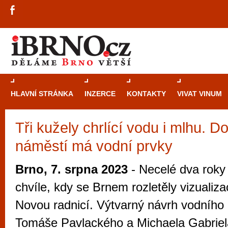
HLAVNÍ STRÁNKA
INZERCE
KONTAKTY
VIVAT VINUM
Tři kužely chrlící vodu i mlhu. 
Průvodce
kasi
náměstí má vodní prvky
Brně: Od rulet
automaty
Brno, 7. srpna 2023
- Necelé dva roky
Brno je měs
chvíle, kdy se Brnem rozletěly vizualiz
zajímavé p
Novou radnicí. Výtvarný návrh vodního 
restaurace, div
Tomáše Pavlackého a Michaela Gabriel
Mimo jiné je ale také místem, kde si můžet