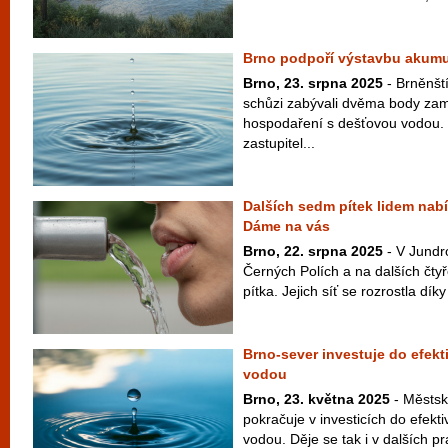
Brno podpoří výstavbu akumu
Brno, 23. srpna 2025
- Brněnští
schůzi zabývali dvěma body zam
hospodaření s dešťovou vodou. 
zastupitel...
Dalších sedm pítek lidem nabí
Dáme na vás
Brno, 22. srpna 2025
- V Jundro
Černých Polích a na dalších čtyř
pítka. Jejich síť se rozrostla dík
Brno-sever investuje do efek
vodou
Brno, 23. května 2025
- Městsk
pokračuje v investicích do efekt
vodou. Děje se tak i v dalších pr