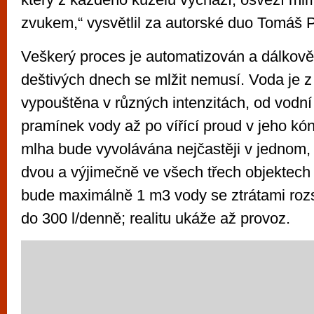
zvukem,“ vysvětlil za autorské duo Tomáš 
Veškerý proces je automatizován a dálkově
deštivých dnech se mlžit nemusí. Voda je z
vypouštěna v různých intenzitách, od vodní
pramínek vody až po vířící proud v jeho kón
mlha bude vyvolávána nejčastěji v jednom,
dvou a výjimečně ve všech třech objektech
bude maximálně 1 m3 vody se ztrátami roz
do 300 l/denně; realitu ukáže až provoz.