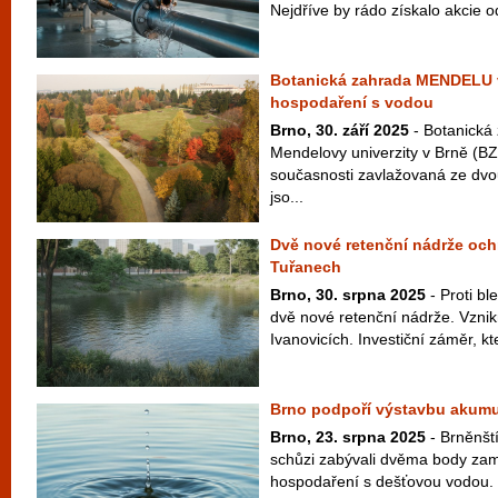
Nejdříve by rádo získalo akcie o
Botanická zahrada MENDELU 
hospodaření s vodou
Brno, 30. září 2025
- Botanická
Mendelovy univerzity v Brně (
současnosti zavlažovaná ze dvo
jso...
Dvě nové retenční nádrže ochr
Tuřanech
Brno, 30. srpna 2025
- Proti b
dvě nové retenční nádrže. Vzni
Ivanovicích. Investiční záměr, kte
Brno podpoří výstavbu akumu
Brno, 23. srpna 2025
- Brněnští
schůzi zabývali dvěma body zam
hospodaření s dešťovou vodou. 