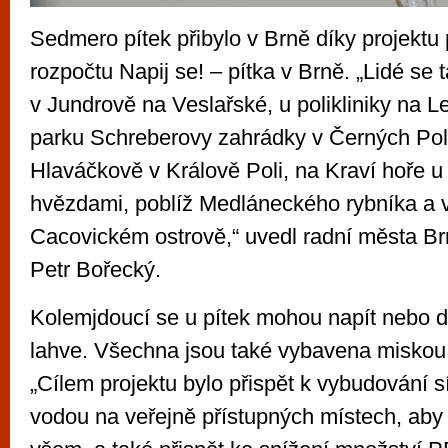
Sedmero pítek přibylo v Brně díky projektu 
rozpočtu Napij se! – pítka v Brně. „Lidé se
v Jundrově na Veslařské, u polikliniky na Le
parku Schreberovy zahrádky v Černých Pol
Hlaváčkově v Králově Poli, na Kraví hoře 
hvězdami, poblíž Medláneckého rybníka a 
Cacovickém ostrově,“ uvedl radní města Brn
Petr Bořecký.
Kolemjdoucí se u pítek mohou napít nebo d
lahve. Všechna jsou také vybavena miskou 
„Cílem projektu bylo přispět k vybudování sí
vodou na veřejně přístupných místech, aby