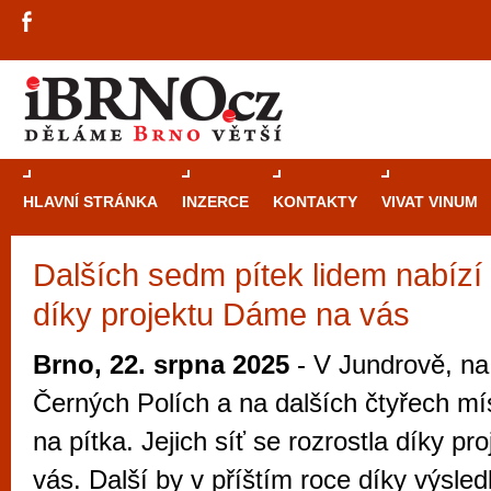
HLAVNÍ STRÁNKA
INZERCE
KONTAKTY
VIVAT VINUM
Dalších sedm pítek lidem nabízí
Průvodce
kasi
díky projektu Dáme na vás
Brně: Od rulet
automaty
Brno, 22. srpna 2025
- V Jundrově, na
Brno je měs
Černých Polích a na dalších čtyřech mís
zajímavé p
na pítka. Jejich síť se rozrostla díky p
restaurace, div
vás. Další by v příštím roce díky výsle
Mimo jiné je ale také místem, kde si můžet