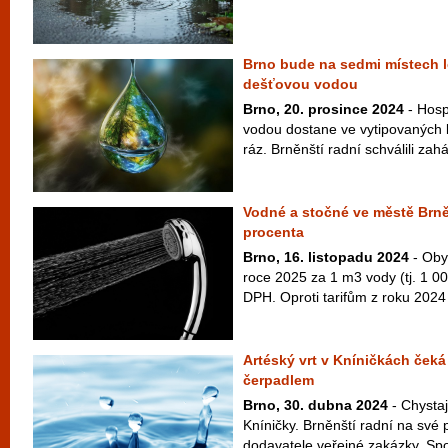
Brno bude na sedmi místech l
dešťovou vodou
Brno, 20. prosince 2024
- Hosp
vodou dostane ve vytipovaných l
ráz. Brněnští radní schválili zahá
Vodné a stočné ve městě Brně 
procenta
Brno, 16. listopadu 2024
- Oby
roce 2025 za 1 m3 vody (tj. 1 00
DPH. Oproti tarifům z roku 2024 
Artéský vrt v Kníničkách čeká
čerpadlem
Brno, 30. dubna 2024
- Chystaj
Kníničky. Brněnští radní na své p
dodavatele veřejné zakázky. Sp