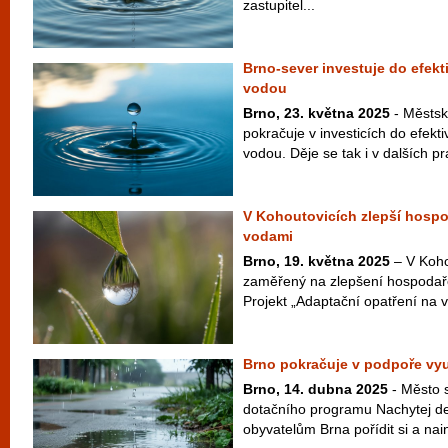
zastupitel...
Brno-sever investuje do efek
vodou
Brno, 23. května 2025
- Městsk
pokračuje v investicích do efekt
vodou. Děje se tak i v dalších pr
V Kohoutovicích zlepší hospo
vodami
Brno, 19. května 2025
– V Koho
zaměřený na zlepšení hospodař
Projekt „Adaptační opatření na v
Brno pokračuje v podpoře vy
Brno, 14. dubna 2025
- Město s
dotačního programu Nachytej de
obyvatelům Brna pořídit si a nai