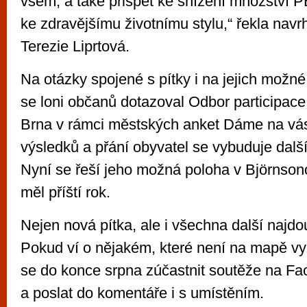
všem, a také přispět ke snížení množství PE
ke zdravějšímu životnímu stylu,“ řekla navr
Terezie Liprtová.
Na otázky spojené s pítky i na jejich možn
se loni občanů dotazoval Odbor participac
Brna v rámci městských anket Dáme na vá
výsledků a přání obyvatel se vybuduje další
Nyní se řeší jeho možná poloha v Björnson
měl příští rok.
Nejen nová pítka, ale i všechna další najdo
Pokud ví o nějakém, které není na mapě 
se do konce srpna zúčastnit soutěže na Face
a poslat do komentáře i s umístěním.