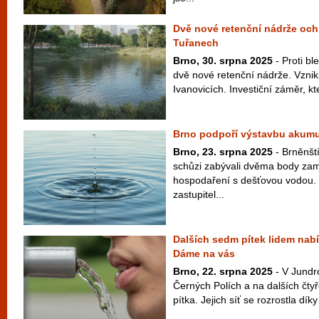
Dvě nové retenční nádrže ochr
Tuřanech
Brno, 30. srpna 2025
- Proti b
dvě nové retenční nádrže. Vzni
Ivanovicích. Investiční záměr, kte
Brno podpoří výstavbu akumu
Brno, 23. srpna 2025
- Brněnští
schůzi zabývali dvěma body zam
hospodaření s dešťovou vodou. 
zastupitel...
Dalších sedm pítek lidem nabí
Dáme na vás
Brno, 22. srpna 2025
- V Jundro
Černých Polích a na dalších čtyř
pítka. Jejich síť se rozrostla dík