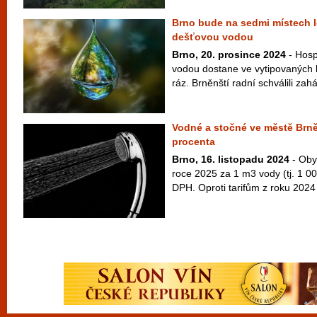
Brno bude na sedmi místech l
dešťovou vodou
Brno, 20. prosince 2024
- Hosp
vodou dostane ve vytipovaných l
ráz. Brněnští radní schválili zahá
Vodné a stočné ve městě Brně 
procenta
Brno, 16. listopadu 2024
- Oby
roce 2025 za 1 m3 vody (tj. 1 00
DPH. Oproti tarifům z roku 2024 