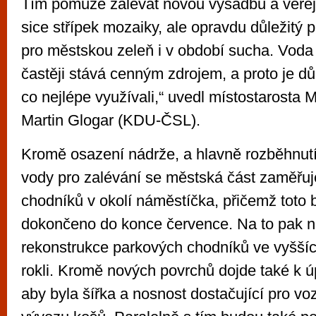
Tím pomůže zalévat novou výsadbu a veřej
sice střípek mozaiky, ale opravdu důležitý p
pro městskou zeleň i v období sucha. Voda s
častěji stává cenným zdrojem, a proto je dů
co nejlépe využívali,“ uvedl místostarosta
Martin Glogar (KDU-ČSL).
Kromě osazení nádrže, a hlavně rozběhnut
vody pro zalévání se městská část zaměřuje
chodníků v okolí náměstíčka, přičemž toto 
dokončeno do konce července. Na to pak 
rekonstrukce parkových chodníků ve vyšší
rokli. Kromě nových povrchů dojde také k úp
aby byla šířka a nosnost dostačující pro vo