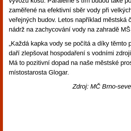
vývozu košů. Paralelně s tím budou také po
zaměřené na efektivní sběr vody při velkýc
veřejných budov. Letos například městská č
nádrž na zachycování vody na zahradě MŠ
„Každá kapka vody se počítá a díky těmto 
daří zlepšovat hospodaření s vodními zdroj
Má to pozitivní dopad na naše městské pros
místostarosta Glogar.
Zdroj: MČ Brno-sever