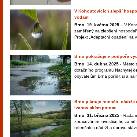
V Kohoutovicích zlepší hospo
vodami
Brno, 19. května 2025
– V Koho
zaměřený na zlepšení hospodař
Projekt „Adaptační opatření na v
Brno pokračuje v podpoře vy
Brno, 14. dubna 2025
- Město s
dotačního programu Nachytej de
obyvatelům Brna pořídit si a nai
Brno plánuje retenční nádrže
Ivanovickém potoce
Brno, 31. března 2025
- Rada m
zpracováním investičního zámě
retenčních nádrží a úpravu stáva