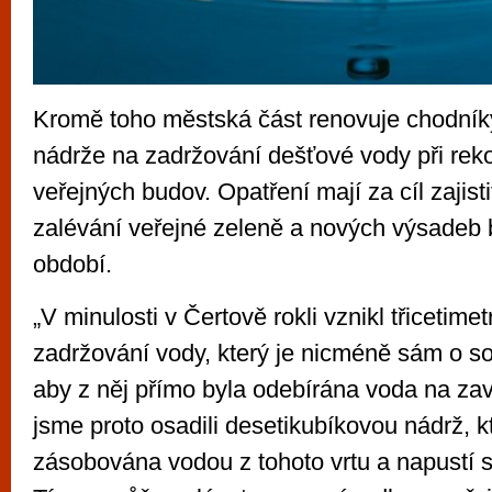
Kromě toho městská část renovuje chodníky
nádrže na zadržování dešťové vody při reko
veřejných budov. Opatření mají za cíl zajist
zalévání veřejné zeleně a nových výsade
období.
„V minulosti v Čertově rokli vznikl třicetimet
zadržování vody, který je nicméně sám o so
aby z něj přímo byla odebírána voda na za
jsme proto osadili desetikubíkovou nádrž, 
zásobována vodou z tohoto vrtu a napustí s