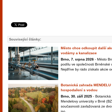
Související články:
Město chce odkoupit další ak
vodárny a kanalizace
Brno, 7. srpna 2026
- Město Brn
podílu ve společnosti Brněnské 
Nejdříve by rádo získalo akcie o
Botanická zahrada MENDELU 
hospodaření s vodou
Brno, 30. září 2025
- Botanická
Mendelovy univerzity v Brně (
současnosti zavlažovaná ze dvo
jso...