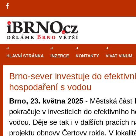
HLAVNÍ STRÁNKA
INZERCE
KONTAKTY
VIVAT VINUM
Brno-sever investuje do efektivn
Průvodce
kasi
hospodaření s vodou
Brně: Od rulet
automaty
Brno, 23. května 2025
- Městská část 
Brno je měs
pokračuje v investicích do efektivního 
zajímavé p
vodou. Děje se tak i v dalších pracích 
restaurace, div
projektu obnovy Čertovy rokle. V lokali
Mimo jiné je ale také místem, kde si můžet