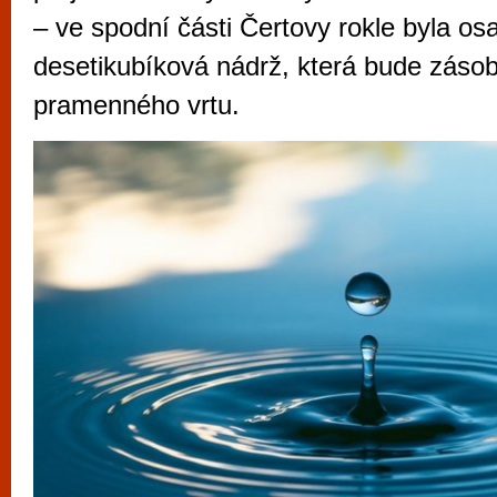
vyzkoušet různé kasinové hry. V neustál
– ve spodní části Čertovy rokle byla o
metropoli naleznete širokou nabídku her o
desetikubíková nádrž, která bude záso
po moderní automaty jak pro pravidelné n
pramenného vrtu.
příležitostné hráče. V...