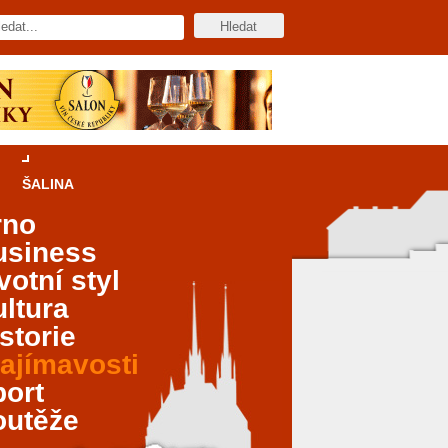
ŠALINA
rno
usiness
votní styl
ltura
storie
ajímavosti
port
outěže