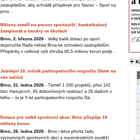
zastupitelům, aby schválili příspěvek pro Starez – Sport na
prov...
Miliony zamíří na provoz sportovišť, basketbalový
šampionát a trenéry ve školách
Brno, 2. března 2026
- Velký balík dotací po sport
doporučila Rada města Brna ke schválení zastupitelům.
Příspěvky v celkové výši zhruba 60,5 milionu korun podp...
K
Jubilejní 10. ročník participativního rozpočtu Dáme na
vás začíná
Brno, 31. ledna 2026
- Téměř 1 200 projektů, přes 142
tisíc hlasujících, 65 dokončených realizací a 26 dalších v
běhu – to je 9 let participativního rozpočtu Dá...
Dotace pro velké sportovní akce: Brno přispěje 18
miliony korun
Brno, 26. ledna 2026
- Brno i letos přivítá řadu
významných sportovních akcí a mezinárodních soutěží.