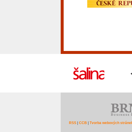
RSS
|
CCB
|
Tvorba webových stráne