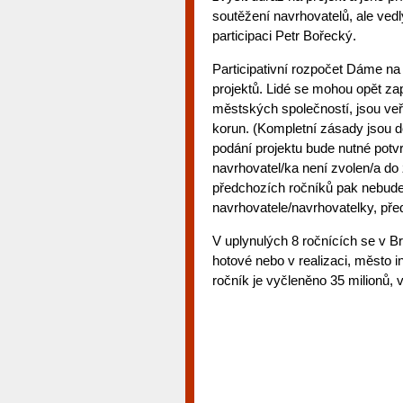
soutěžení navrhovatelů, ale vedl
participaci Petr Bořecký.
Participativní rozpočet Dáme na
projektů. Lidé se mohou opět zap
městských společností, jsou veř
korun. (Kompletní zásady jsou do
podání projektu bude nutné potvr
navrhovatel/ka není zvolen/a do 
předchozích ročníků pak nebude s
navrhovatele/navrhovatelky, př
V uplynulých 8 ročnících se v Br
hotové nebo v realizaci, město i
ročník je vyčleněno 35 milionů,