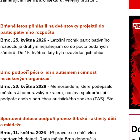
zaměřujícími se na architekturu, veřejný prostor ...
Brňané letos přihlásili na dvě stovky projektů do
participativního rozpočtu
Brno, 25. května 2026
- Letošní ročník participativního
rozpočtu je druhým nejsilnějším co do počtu podaných
záměrů. Do 15. května, kdy byla uzávěrka, jich obča...
Brno podpoří péči o lidi s autismem i činnost
neziskových organizací
Brno, 20. května 2026
- Memorandum, které podepsalo
město s Jihomoravským krajem, nastaví spolupráci při
podpoře osob s poruchou autistického spektra (PAS). Ste...
Sportovní dotace podpoří provoz Srbské i aktivity dětí
a mládeže
Brno, 11. května 2026
- Připravuje se další vlna
sportovních dotací. Rada města Brna doporučila