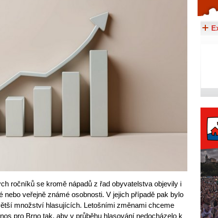
Celý článek...
E
ch ročníků se kromě nápadů z řad obyvatelstva objevily i
cké nebo veřejně známé osobnosti. V jejich případě pak bylo
 větší množství hlasujících. Letošními změnami chceme
řínos pro Brno tak, aby v průběhu hlasování nedocházelo k