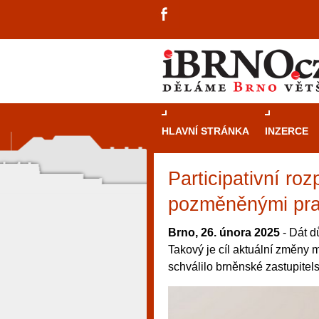
HLAVNÍ STRÁNKA
INZERCE
Participativní ro
pozměněnými pra
Brno, 26. února 2025
- Dát d
Takový je cíl aktuální změny 
schválilo brněnské zastupitelst
návštěvníky, tak pro příležitostné h