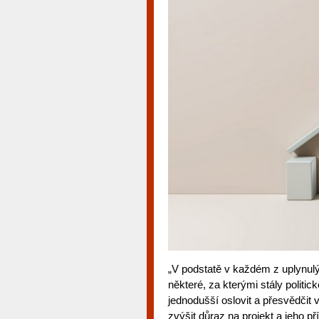
„V podstatě v každém z uplynulý
některé, za kterými stály politi
jednodušší oslovit a přesvědčit
zvýšit důraz na projekt a jeho p