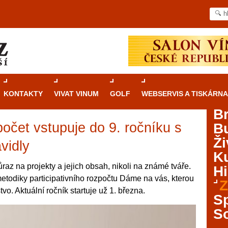
KONTAKTY
VIVAT VINUM
GOLF
WEBSERVIS A TISKÁRNA
B
zpočet vstupuje do 9. ročníku s
B
Průvodce
kasinovými hrami v Brně: Od
Ži
rulety po video automaty
vidly
Ku
Brno je městem známým pro zajímavé památky, skvělé
ůraz na projekty a jejich obsah, nikoli na známé tváře.
Hi
restaurace, divadla a univerzity. Mimo jiné je ale také
metodiky participativního rozpočtu Dáme na vás, kterou
Z
místem, kde si můžete legálně a bezpečně vyzkoušet
vo. Aktuální ročník startuje už 1. března.
různé kasinové hry. V neustále kvetoucí moravské
S
metropoli naleznete širokou nabídku her od klasické
S
rulety až po moderní automaty jak pro pravidelné
ráče. V...