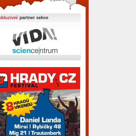
xkluzivní
partner sekce