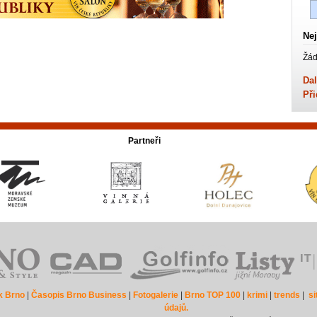
Nej
Žád
Dal
Při
Partneři
k Brno
|
Časopis Brno Business
|
Fotogalerie
|
Brno TOP 100
|
krimi
|
trends
|
s
údajů.