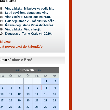
bližší akce
08.
Víno z blízka: Mikulovsko podle Mi..
08.
Letní osvěžení, degustace vín..
08.
Víno z blízka: Salon jede na hrad..
09.
Galadegustace 28. ročníku soutěže ..
09.
Řízená degustace Vinařství Maňák..
09.
Víno z blízka: Víno v kroji..
10.
Degustace: Turné Krále vín 2026..
ší akce
dat novou akci do kalendáře
ulturní
akce v Brně
<<
Srpen 2026
>>
Po
Út
St
Čt
Pá
So
Ne
1
2
3
4
5
6
7
8
9
10
11
12
13
14
15
16
17
18
19
20
21
22
23
24
25
26
27
28
29
30