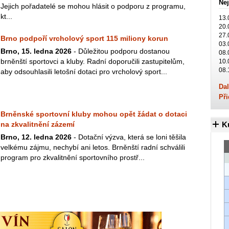
Nej
Jejich pořadatelé se mohou hlásit o podporu z programu,
kt...
13.
20.
27.
Brno podpoří vrcholový sport 115 miliony korun
03.
Brno, 15. ledna 2026
- Důležitou podporu dostanou
08.
brněnští sportovci a kluby. Radní doporučili zastupitelům,
10.
08.
aby odsouhlasili letošní dotaci pro vrcholový sport...
Dal
Při
Brněnské sportovní kluby mohou opět žádat o dotaci
na zkvalitnění zázemí
K
Brno, 12. ledna 2026
- Dotační výzva, která se loni těšila
velkému zájmu, nechybí ani letos. Brněnští radní schválili
program pro zkvalitnění sportovního prostř...