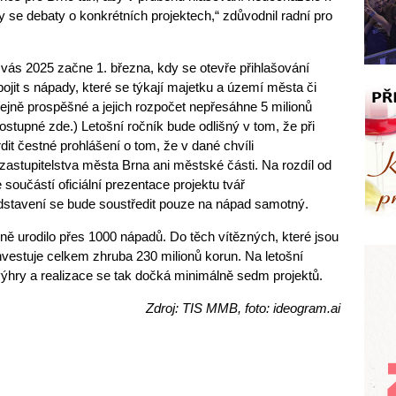
y se debaty o konkrétních projektech,“ zdůvodnil radní pro
 vás 2025 začne 1. března, kdy se otevře přihlašování
ojit s nápady, které se týkají majetku a území města či
ejně prospěšné a jejich rozpočet nepřesáhne 5 milionů
stupné zde.) Letošní ročník bude odlišný v tom, že při
dit čestné prohlášení o tom, že v dané chvíli
zastupitelstva města Brna ani městské části. Na rozdíl od
oučástí oficiální prezentace projektu tvář
edstavení se bude soustředit pouze na nápad samotný.
ně urodilo přes 1000 nápadů. Do těch vítězných, které jsou
nvestuje celkem zhruba 230 milionů korun. Na letošní
 výhry a realizace se tak dočká minimálně sedm projektů.
Zdroj: TIS MMB, foto: ideogram.ai