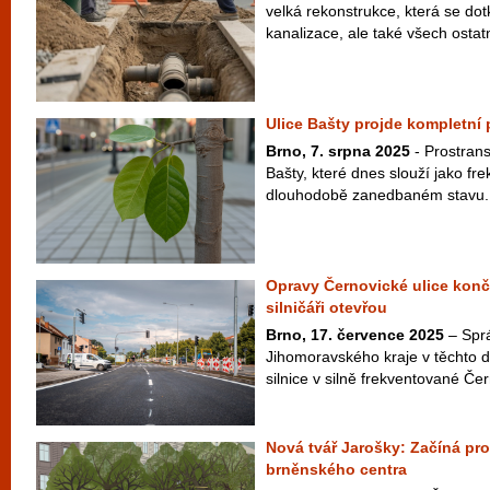
velká rekonstrukce, která se do
kanalizace, ale také všech ostatn
Ulice Bašty projde kompletn
Brno, 7. srpna 2025
- Prostrans
Bašty, které dnes slouží jako fr
dlouhodobě zanedbaném stavu. T
Opravy Černovické ulice končí,
silničáři otevřou
Brno, 17. července 2025
– Sprá
Jihomoravského kraje v těchto 
silnice v silně frekventované Čer
Nová tvář Jarošky: Začíná pro
brněnského centra