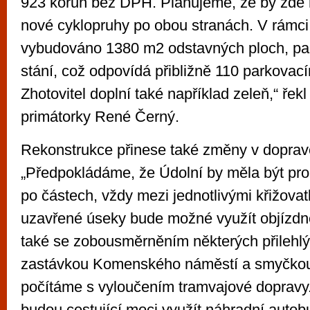
923 korun bez DPH. Plánujeme, že by zde 
nové cyklopruhy po obou stranách. V rámci
vybudováno 1380 m2 odstavných ploch, pa
stání, což odpovídá přibližně 110 parkovac
Zhotovitel doplní také například zeleň,“ řek
primátorky René Černý.
Rekonstrukce přinese také změny v doprav
„Předpokládáme, že Údolní by měla být pro
po částech, vždy mezi jednotlivými křižova
uzavřené úseky bude možné využít objízdn
také se zobousměrněním některých přilehlý
zastávkou Komenského náměstí a smyčkou
počítáme s vyloučením tramvajové dopravy
budou cestující moci využít náhradní auto