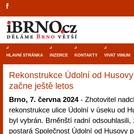
HLAVNÍ STRÁNKA
INZERCE
KONTAKTY
VIVAT VINUM
Rekonstrukce Údolní od Husovy
Průvodce
kasi
začne ještě letos
Brně: Od rulet
automaty
Brno, 7. června 2024
- Zhotovitel nadc
Brno je měs
rekonstrukce ulice Údolní v úseku od 
zajímavé p
byl vybrán. Brněnští radní odsouhlasili,
restaurace, div
postará Společnost Údolní od Husovy p
Mimo jiné je ale také místem, kde si můžet