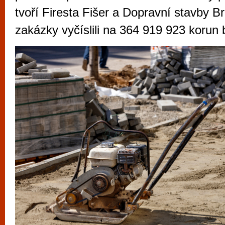
vyzkoušet různé kasinové hry. V neustál
tvoří Firesta Fišer a Dopravní stavby B
metropoli naleznete širokou nabídku her o
zakázky vyčíslili na 364 919 923 korun
po moderní automaty jak pro pravidelné n
příležitostné hráče. V...