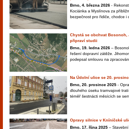
Brno, 4. března 2026
- Rekonstr
Kociánka a Myslínova za přibliž
bezpečnost pro řidiče, chodce i cy
Chystá se obchvat Bosonoh, 
připraví studii
Brno, 19. ledna 2026
– Bosonohy
řešení dopravní zátěže. Jihomor
podepsal smlouvu na zpracování
Na Údolní ulice se 20. prosinc
Brno, 20. prosince 2025
- Opra
dlouhého úseku tramvajové trati 
téměř šestnácti měsících se sem 
Opravy silnice v Kníničské uli
Brno, 17. října 2025
– Stavební