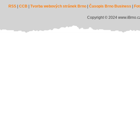
RSS
|
CCB
|
Tvorba webových stránek Brno
|
Časopis Brno Business
|
Fot
Copyright © 2024 www.iBrno.c