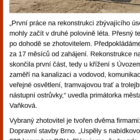
„První práce na rekonstrukci zbývajícího ú
mohly začít v druhé polovině léta. Přesný t
po dohodě se zhotovitelem. Předpokládáme
za 17 měsíců od zahájení. Rekonstrukce n
skončila první část, tedy u křížení s Úvozem
zaměří na kanalizaci a vodovod, komunikac
veřejné osvětlení, tramvajovou trať a trolej
nástupní ostrůvky,“ uvedla primátorka měs
Vaňková.
Vybraný zhotovitel je tvořen dvěma firmami:
Dopravní stavby Brno. „Uspěly s nabídkov