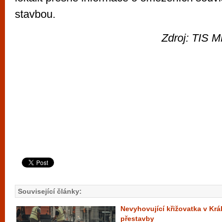
stavbou.
Zdroj: TIS M
Související články:
Nevyhovující křižovatka v Krá
přestavby