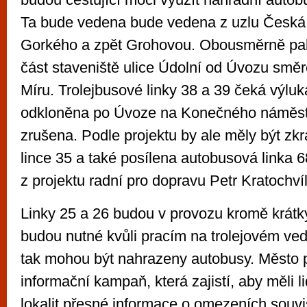
Ta bude vedena bude vedena z uzlu Česká 
Gorkého a zpět Grohovou. Obousměrně pa
část staveniště ulice Údolní od Úvozu smě
Míru. Trolejbusové linky 38 a 39 čeká výlu
odkloněna po Úvoze na Konečného náměstí
zrušena. Podle projektu by ale měly být zkr
lince 35 a také posílena autobusová linka 68,
z projektu radní pro dopravu Petr Kratochvíl
Linky 25 a 26 budou v provozu kromě krátký
budou nutné kvůli pracím na trolejovém ve
tak mohou být nahrazeny autobusy. Město p
informační kampaň, která zajistí, aby měli li
lokalit přesné informace o omezeních souvi