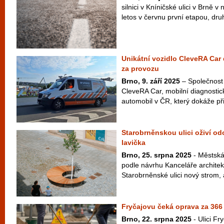
silnici v Kníničské ulici v Brně v
letos v červnu první etapou, dru
Unikátní vozidlo CleveRA Ca
za provozu
Brno, 9. září 2025
– Společnost
CleveRA Car, mobilní diagnostick
automobil v ČR, který dokáže př
Starobrněnskou ulici oživí od
lavička
Brno, 25. srpna 2025
- Městská
podle návrhu Kanceláře archite
Starobrněnské ulici nový strom, 
Fryčajovu čeká oprava za 366 
Brno, 22. srpna 2025
- Ulici Fr