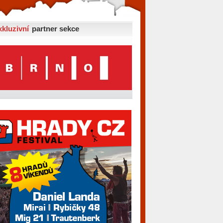
xkluzivní
partner sekce