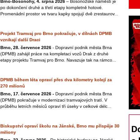
Brno-Bosonohy, 4. srpna 2026
– Bosonožské náměstí je
po dokončení druhé a třetí etapy kompletně hotové.
Promenádní prostor ve tvaru kapky spojují dvě zrestaurov...
Projekt Tramvaj pro Brno pokračuje, v dílnách DPMB
vznikají další Draci
Brno, 28. července 2026
- Dopravní podnik města Brna
(DPMB) zahájil práce na kompletaci vozů Drak z druhé
etapy projektu Tramvaj pro Brno. Navazuje tak na rámco...
DPMB během léta opraví přes dva kilometry kolejí za
270 milionů
Brno, 17. července 2026 -
Dopravní podnik města Brna
(DPMB) pokračuje v modernizaci tramvajových tratí. V
průběhu letních měsíců opraví tři úseky v celkové délc...
Biskupství opraví školu na Jánské, Brno mu přispěje 30
miliony