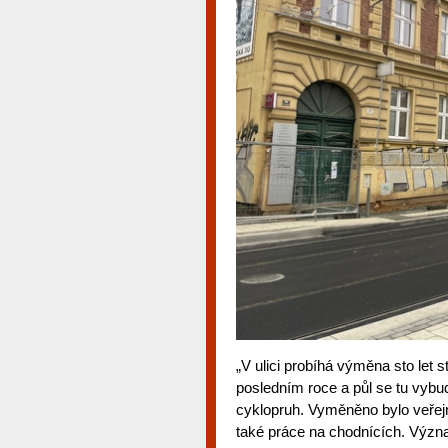
„V ulici probíhá výměna sto let 
posledním roce a půl se tu vybu
cyklopruh. Vyměněno bylo veřejn
také práce na chodnících. Výz