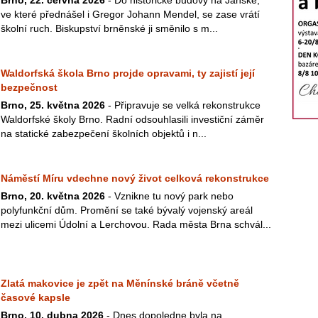
Brno, 22. června 2026
- Do historické budovy na Jánské,
ve které přednášel i Gregor Johann Mendel, se zase vrátí
školní ruch. Biskupství brněnské ji směnilo s m...
Waldorfská škola Brno projde opravami, ty zajistí její
bezpečnost
Brno, 25. května 2026
- Připravuje se velká rekonstrukce
Waldorfské školy Brno. Radní odsouhlasili investiční záměr
na statické zabezpečení školních objektů i n...
Náměstí Míru vdechne nový život celková rekonstrukce
Brno, 20. května 2026
- Vznikne tu nový park nebo
polyfunkční dům. Promění se také bývalý vojenský areál
mezi ulicemi Údolní a Lerchovou. Rada města Brna schvál...
Zlatá makovice je zpět na Měnínské bráně včetně
časové kapsle
Brno, 10. dubna 2026
- Dnes dopoledne byla na