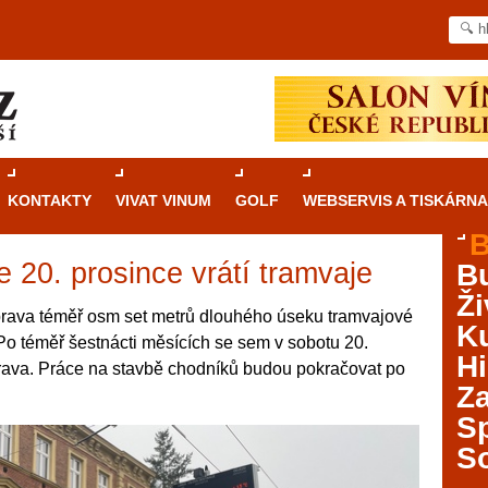
KONTAKTY
VIVAT VINUM
GOLF
WEBSERVIS A TISKÁRNA
B
e 20. prosince vrátí tramvaje
B
Průvodce
kasinovými hrami v Brně: Od
Ži
rulety po video automaty
rava téměř osm set metrů dlouhého úseku tramvajové
Ku
e. Po téměř šestnácti měsících se sem v sobotu 20.
Brno je městem známým pro zajímavé památky, skvělé
Hi
prava. Práce na stavbě chodníků budou pokračovat po
restaurace, divadla a univerzity. Mimo jiné je ale také
Za
místem, kde si můžete legálně a bezpečně vyzkoušet
různé kasinové hry. V neustále kvetoucí moravské
S
metropoli naleznete širokou nabídku her od klasické
S
rulety až po moderní automaty jak pro pravidelné
ráče. V...