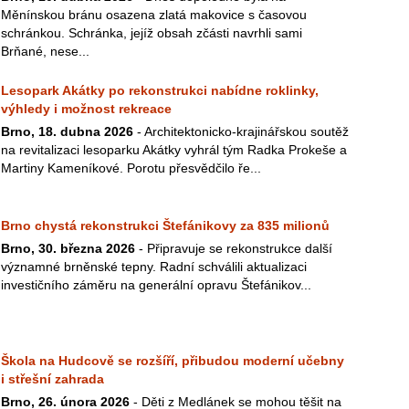
Měnínskou bránu osazena zlatá makovice s časovou
schránkou. Schránka, jejíž obsah zčásti navrhli sami
Brňané, nese...
Lesopark Akátky po rekonstrukci nabídne roklinky,
výhledy i možnost rekreace
Brno, 18. dubna 2026
- Architektonicko-krajinářskou soutěž
na revitalizaci lesoparku Akátky vyhrál tým Radka Prokeše a
Martiny Kameníkové. Porotu přesvědčilo ře...
Brno chystá rekonstrukci Štefánikovy za 835 milionů
Brno, 30. března 2026
- Připravuje se rekonstrukce další
významné brněnské tepny. Radní schválili aktualizaci
investičního záměru na generální opravu Štefánikov...
Škola na Hudcově se rozšíří, přibudou moderní učebny
i střešní zahrada
Brno, 26. února 2026
- Děti z Medlánek se mohou těšit na