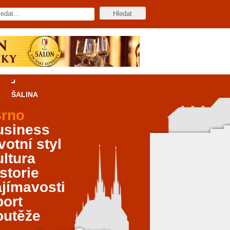
ŠALINA
rno
usiness
votní styl
ltura
storie
jímavosti
port
outěže