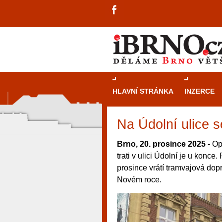
HLAVNÍ STRÁNKA
INZERCE
Na Údolní ulice s
Brno, 20. prosince 2025
- Op
trati v ulici Údolní je u konc
prosince vrátí tramvajová do
Novém roce.
návštěvníky, tak pro příležitostné h