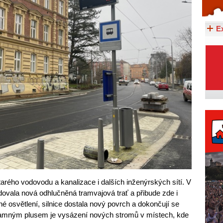
Celý článek...
E
starého vodovodu a kanalizace i dalších inženýrských sítí. V
dovala nová odhlučněná tramvajová trať a přibude zde i
é osvětlení, silnice dostala nový povrch a dokončují se
namným plusem je vysázení nových stromů v místech, kde