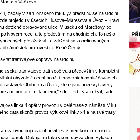
a Markéta Vaňková.
H) začaly v září loňského roku. „V předstihu se na Údolní
či zde projedou v úsecích Husova–Marešova a Úvoz – Kraví
vinu dotčené opravované ulice. V úseku od Marešovy po
 po Novém roce, a to především na chodnících. To nešlo
ynucených přeložek sítí a zdržení na koordinovaných
esnil náměstek pro investice René Černý.
návrat tramvajové dopravy na Údolní.
o úseku tramvajové trati spočívala především v kompletní
 Místní obyvatelé ocení použití moderních odhlučňovacích
vu zastávek Obilní trh a Úvoz, které jsou nově vybaveny
 a informačními tabulemi,“ sdělil Petr Kratochvíl, radní
ajová linka 4 opět v provozu v celé trase z náměstí Míru
ého data skončí provoz výlukové linky x4 a na své trasy
tramvajovou dopravu obnovit ještě před koncem roku a
ánoční dárek. Děkujeme také všem obyvatelům výlukou