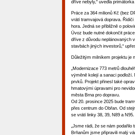
dříve nebyly,“ uvedla primátork
Práce za 364 milionů Kč (bez DP
vrátí tramvajová doprava. Řidi
hora. Jedná se přibližně o polo
Úvoz bude nutné dokončit práce
dříve z důvodu neplánovaných v
stavbách jiných investorů,“ upř
Důležitým milníkem projektu je 
„Modernizace 773 metrů dlouhéh
výměně kolejí a sanaci podloží.
prvků. Projekt přinesl také opra
hmatovými úpravami pro nevidomé
města Brna pro dopravu.
Od 20. prosince 2025 bude tramv
přes centrum do Obřan. Od stejn
se vrátí linky 38, 39, N89 a N95.
„Jsme rádi, že se nám podařilo 
Brňanům jsme připravili malý v