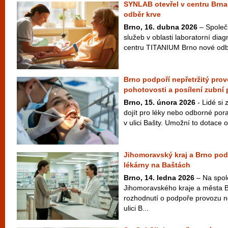
SYNLAB otevřel v centru Brna
odběr krve
Brno, 16. dubna 2026
– Společ
služeb v oblasti laboratorní diag
centru TITANIUM Brno nové odbě
Brno podpoří nepřetržitý pro
pohotovosti a posílení zubní
Brno, 15. února 2026
- Lidé si
dojít pro léky nebo odborné por
v ulici Bašty. Umožní to dotace o
Jihomoravský kraj a Brno po
lékárny na Baštách
Brno, 14. ledna 2026
– Na spol
Jihomoravského kraje a města 
rozhodnutí o podpoře provozu n
ulici B...