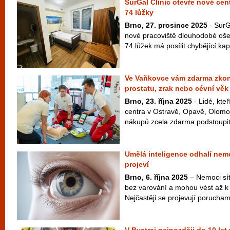
SurGal Clinic otevře nové ce
74 lůžky
Brno, 27. prosince 2025
- SurG
nové pracoviště dlouhodobé oše
74 lůžek má posílit chybějící kap
Ve Vaňkovce vám zdarma zkon
prostatu, zrak nebo cévní věk
Brno, 23. října 2025
- Lidé, kteř
centra v Ostravě, Opavě, Olomo
nákupů zcela zdarma podstoupit 
Umělá inteligence odhalí nemo
projeví
Brno, 6. října 2025
– Nemoci sítn
bez varování a mohou vést až k 
Nejčastěji se projevují porucham