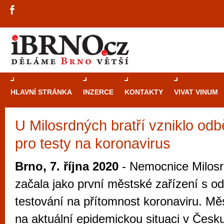
HLAVNÍ STRÁNKA
INZERCE
KONTAKTY
VIVAT VINUM
U Milosrdných bratří vzniklo od
Průvodce
kasi
pro testy na koronavirus
Brně: Od rulet
automaty
Brno, 7. října 2020
- Nemocnice Milosr
Brno je měs
začala jako první městské zařízení s o
zajímavé p
testování na přítomnost koronaviru. Mě
restaurace, div
na aktuální epidemickou situaci v Česk
Mimo jiné je ale také místem, kde si můžet