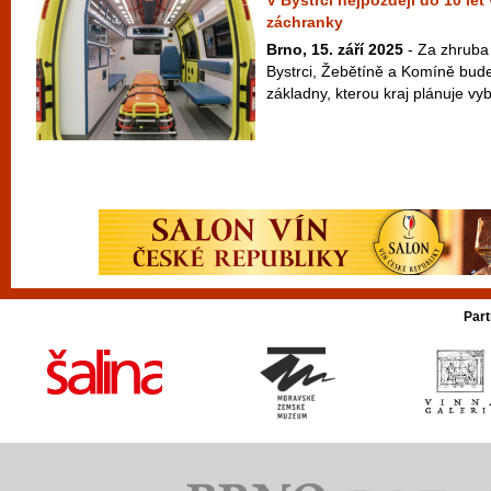
V Bystrci nejpozději do 10 le
záchranky
Brno, 15. září 2025
- Za zhruba 3
Bystrci, Žebětíně a Komíně bude
základny, kterou kraj plánuje vyb
Part