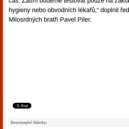
čas. Zatím budeme testovat pouze na zák
hygieny nebo obvodních lékařů,“ doplnil ře
Milosrdných bratří Pavel Piler.
Související články: