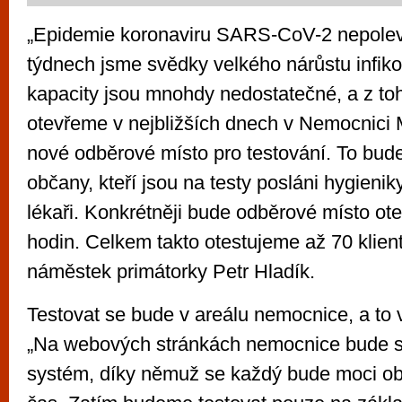
„Epidemie koronaviru SARS-CoV-2 nepolev
týdnech jsme svědky velkého nárůstu infik
kapacity jsou mnohdy nedostatečné, a z to
otevřeme v nejbližších dnech v Nemocnici M
nové odběrové místo pro testování. To bude
občany, kteří jsou na testy posláni hygieni
lékaři. Konkrétněji bude odběrové místo ot
hodin. Celkem takto otestujeme až 70 klien
náměstek primátorky Petr Hladík.
Testovat se bude v areálu nemocnice, a to 
„Na webových stránkách nemocnice bude s
systém, díky němuž se každý bude moci obj