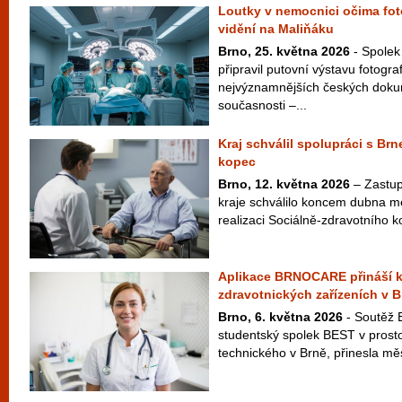
Loutky v nemocnici očima fot
vidění na Maliňáku
Brno, 25. května 2026
- Spolek
připravil putovní výstavu fotogra
nejvýznamnějších českých doku
současnosti –...
Kraj schválil spolupráci s B
kopec
Brno, 12. května 2026
– Zastup
kraje schválilo koncem dubna m
realizaci Sociálně-zdravotního 
Aplikace BRNOCARE přináší k
zdravotnických zařízeních v B
Brno, 6. května 2026
- Soutěž 
studentský spolek BEST v prost
technického v Brně, přinesla měs