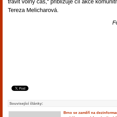
trávit volný čas,“ přibližuje cíl akce komuni
Tereza Melicharová.
F
Související články:
Brno se zaměří na dezinformac