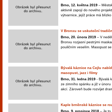
Brno, 12. května 2019
– Městsk
aktivně zapojí do nového projek
výtvarnice, jejíž práce má blízko 
V Bronxu se uskuteční tradič
Brno, 20. února 2019
– V neděli
Bronxu rozjasní pestrými maska
pouličním veselím. Masopust se 
Bývalá káznice na Cejlu nabí
masopust, jazz i filmy
Brno, 31. ledna 2019
- Bývalá k
ze zimního spánku a již v únoru
akcí. Zároveň bude rozvíjet dram
Kaple brněnské káznice se ro
Brno, 9. prosince 2018
– Je to 