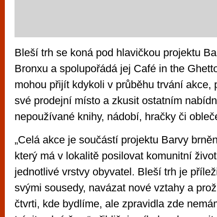
Bleší trh se koná pod hlavičkou projektu B
Bronxu a spolupořádá jej Café in the Ghett
mohou přijít kdykoli v průběhu trvání akce, p
své prodejní místo a zkusit ostatním nabídn
nepoužívané knihy, nádobí, hračky či obleč
„Celá akce je součástí projektu Barvy brn
který má v lokalitě posilovat komunitní živo
jednotlivé vrstvy obyvatel. Bleší trh je přílež
svými sousedy, navázat nové vztahy a prož
čtvrti, kde bydlíme, ale zpravidla zde nemá