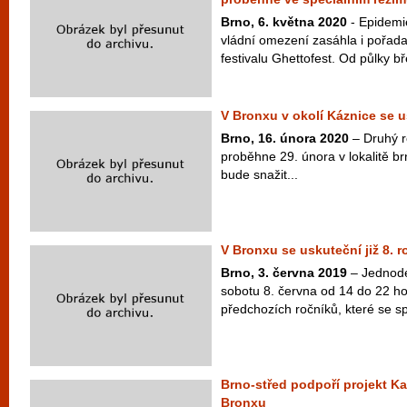
Brno, 6. května 2020
- Epidemi
vládní omezení zasáhla i pořada
festivalu Ghettofest. Od půlky b
V Bronxu v okolí Káznice se 
Brno, 16. února 2020
– Druhý ro
proběhne 29. února v lokalitě b
bude snažit...
V Bronxu se uskuteční již 8. 
Brno, 3. června 2019
– Jednoden
sobotu 8. června od 14 do 22 h
předchozích ročníků, které se s
Brno-střed podpoří projekt Kat
Bronxu