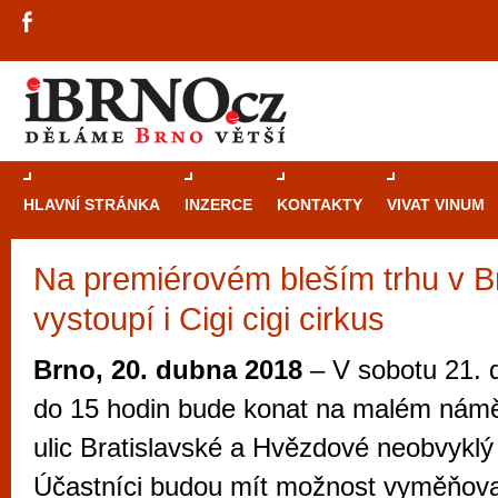
HLAVNÍ STRÁNKA
INZERCE
KONTAKTY
VIVAT VINUM
Na premiérovém bleším trhu v 
Průvodce
kasi
vystoupí i Cigi cigi cirkus
Brně: Od rulet
automaty
Brno, 20. dubna 2018
– V sobotu 21. 
Brno je měs
do 15 hodin bude konat na malém námě
zajímavé p
ulic Bratislavské a Hvězdové neobvyklý 
restaurace, div
Účastníci budou mít možnost vyměňovat
Mimo jiné je ale také místem, kde si můžet