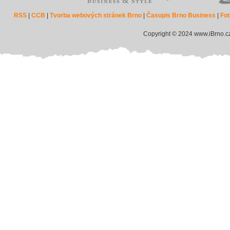
RSS
|
CCB
|
Tvorba webových stránek Brno
|
Časopis Brno Business
|
Fot
Copyright © 2024 www.iBrno.c