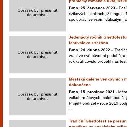
problémy romské a ukrajinsk
Brno, 25. července 2023
- Posí
rizikových lokalitách již funguje
spolupráci se všemi důležitými ak
Jedenáctý ročník Ghettofestu
festivalovou sezónu
Brno, 24. dubna 2022
– Tradičn
vrací ve své původní podobě, a 
rok kvůli covidu proběhl náš fest
Městská galerie venkovních m
dokončena
Brno, 15. prosince 2021
- Měst
velkoformátových maleb pod ši
Projekt obdržel v roce 2019 podp
...
Tradiční Ghettofest se přesun
proběhne ve speciálním reži