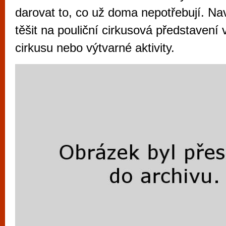
vyzkoušet různé kasinové hry. V neustál
darovat to, co už doma nepotřebují. N
metropoli naleznete širokou nabídku her o
těšit na pouliční cirkusová představení v
po moderní automaty jak pro pravidelné n
cirkusu nebo výtvarné aktivity.
příležitostné hráče. V...