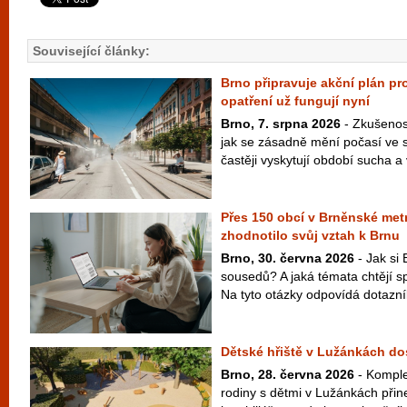
Související články:
Brno připravuje akční plán pro
opatření už fungují nyní
Brno, 7. srpna 2026
- Zkušenost
jak se zásadně mění počasí ve s
častěji vyskytují období sucha a v
Přes 150 obcí v Brněnské metr
zhodnotilo svůj vztah k Brnu
Brno, 30. června 2026
- Jak si 
sousedů? A jaká témata chtějí s
Na tyto otázky odpovídá dotazní
Dětské hřiště v Lužánkách d
Brno, 28. června 2026
- Komple
rodiny s dětmi v Lužánkách přin