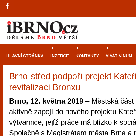
HLAVNÍ STRÁNKA
INZERCE
KONTAKTY
VIVAT VINUM
Brno-střed podpoří projekt Kate
Průvodce
kasi
revitalizaci Bronxu
Brně: Od rulet
automaty
Brno, 12. května 2019
– Městská část 
Brno je měs
aktivně zapojí do nového projektu Kate
zajímavé p
výtvarnice, jejíž práce má blízko k sociá
restaurace, div
Společně s Magistrátem města Brna a 
Mimo jiné je ale také místem, kde si můžet