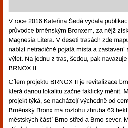
V roce 2016 Kateřina Šedá vydala publika
průvodce brněnským Bronxem, za nějž zís
Magnesia Litera. V deseti trasách zde mapuj
nabízí netradičně pojatá místa a zastavení 
výlet. Na jednu z tras, šedou, pak navazuje 
BRNOX II.
Cílem projektu BRNOX II je revitalizace b
která danou lokalitu začne fakticky měnit. M
projekt týká, se nacházejí východně od cen
Brněnský Bronx má rozlohu zhruba 63 hekt
městských částí Brno-střed a Brno-sever. 