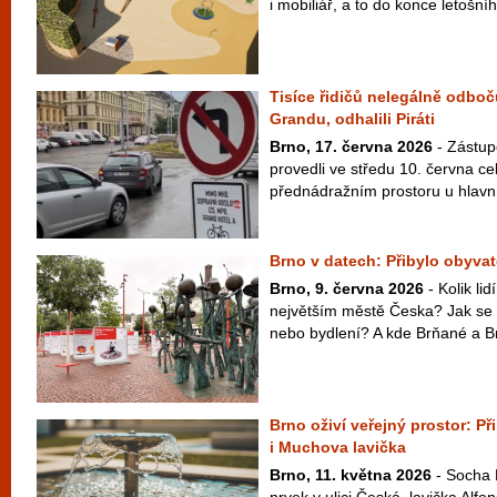
i mobiliář, a to do konce letošní
Tisíce řidičů nelegálně odboč
Grandu, odhalili Piráti
Brno, 17. června 2026
- Zástupc
provedli ve středu 10. června ce
přednádražním prostoru u hlavní
Brno v datech: Přibylo obyvate
Brno, 9. června 2026
- Kolik li
největším městě Česka? Jak se 
nebo bydlení? A kde Brňané a Br
Brno oživí veřejný prostor: P
i Muchova lavička
Brno, 11. května 2026
- Socha 