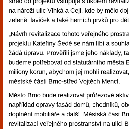
střed do projektu vstupuje s úkolem revitali
na nároží ulic Vlhká a Cejl, kde by mělo doj
zeleně, laviček a také herních prvků pro dět
„Návrh revitalizace tohoto veřejného prostra
projektu Kateřiny Šedé se nám líbí a souhla
žádá úpravu. Prověřili jsme jeho náklady, t
budeme potřebovat od statutárního města 
miliony korun, abychom jej mohli realizovat,
městské části Brno-střed Vojtěch Mencl.
Město Brno bude realizovat průřezové aktivi
například opravy fasád domů, chodníků, ob
doplnění mobiliáře a další. Městská část Brn
revitalizaci veřejného prostranství na ulici 