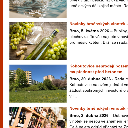
prvek v ulici Česká, lavička Alf
uměleckých děl zajistí město. Ra
Novinky brněnských vinoték 
Brno, 5. května 2026
– Bubliny,
plechovka. To vše najdete v nov
pro měsíc květen. Blíží se i řada
Kohoutovice neprodají pozem
má přednost před betonem
Brno, 30. dubna 2026
- Rada m
Kohoutovice na svém jednání ve
žádost soukromých investorů o
v l...
Novinky brněnských vinoték 
Brno, 2. dubna 2026
– Dubnové
vinoték se nesou ve znamení leh
Celá paleta odrůd přichází ze Zn