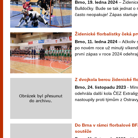
Brno, 19. ledna 2024
– Židenic
Bulldočky. Bude se tak jednat o 
často neopakuje! Zápas startuje 
Židenické florbalistky čeká pr
Brno, 11. ledna 2024
– Ačkoliv 
po novém roce už minulý víkend,
první zápas v roce 2024 odehrají
Z dvojkola berou židenické fl
Brno, 24. listopadu 2023
- Minu
odehrála další kola ČEZ Extralig
nastoupily proti týmům z Ostrav
Do Brna v rámci florbalové BF
soutěže