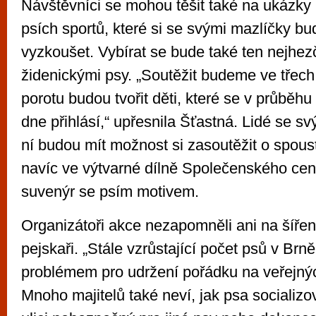
Návštěvníci se mohou těšit také na ukázky 
psích sportů, které si se svými mazlíčky b
vyzkoušet. Vybírat se bude také ten nejhez
židenickými psy. „Soutěžit budeme ve třech 
porotu budou tvořit děti, které se v průběh
dne přihlásí,“ upřesnila Šťastná. Lidé se s
ní budou mít možnost si zasoutěžit o spoust
navíc ve výtvarné dílně Společenského cen
suvenýr se psím motivem.
Organizátoři akce nezapomněli ani na šířen
pejskaři. „Stále vzrůstající počet psů v Brn
problémem pro udržení pořádku na veřejnýc
Mnoho majitelů také neví, jak psa socializo