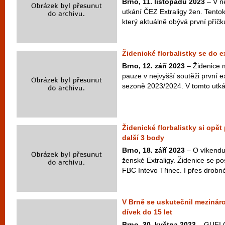
Brno, 11. listopadu 2023
– V ne
utkání ČEZ Extraligy žen. Tento
který aktuálně obývá první příčku
Židenické florbalistky se do ex
Brno, 12. září 2023
– Židenice m
pauze v nejvyšší soutěži první e
sezoně 2023/2024. V tomto utkán
Židenické florbalistky si opět
další 3 body
Brno, 18. září 2023
– O víkendu 
ženské Extraligy. Židenice se p
FBC Intevo Třinec. I přes drobn
V Brně se uskutečnil mezináro
dívek do 15 let
Brno, 30. května 2023
– GUFI C