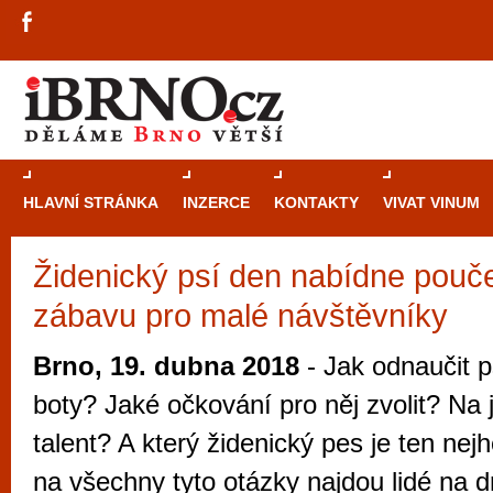
HLAVNÍ STRÁNKA
INZERCE
KONTAKTY
VIVAT VINUM
Židenický psí den nabídne pouče
Průvodce
kasi
zábavu pro malé návštěvníky
Brně: Od rulet
automaty
Brno, 19. dubna 2018
- Jak odnaučit p
Brno je měs
boty? Jaké očkování pro něj zvolit? Na j
zajímavé p
talent? A který židenický pes je ten ne
restaurace, div
na všechny tyto otázky najdou lidé na 
Mimo jiné je ale také místem, kde si můžet