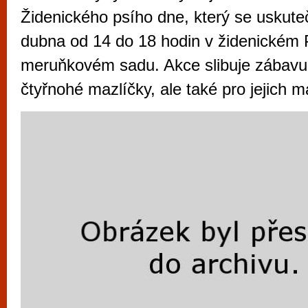
vyzkoušet různé kasinové hry. V neustál
Židenického psího dne, který se uskute
metropoli naleznete širokou nabídku her o
dubna od 14 do 18 hodin v židenickém
po moderní automaty jak pro pravidelné n
meruňkovém sadu. Akce slibuje zábavu
příležitostné hráče. V...
čtyřnohé mazlíčky, ale také pro jejich maj