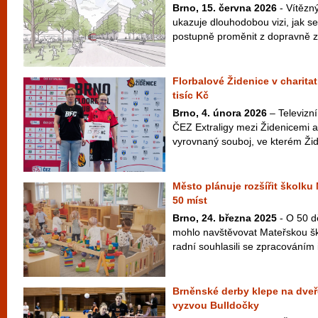
Brno, 15. června 2026
- Vítězn
ukazuje dlouhodobou vizi, jak 
postupně proměnit z dopravně z
Florbalové Židenice v charitat
tisíc Kč
Brno, 4. února 2026
– Televizní
ČEZ Extraligy mezi Židenicemi 
vyrovnaný souboj, ve kterém Žide
Město plánuje rozšířit školku
50 míst
Brno, 24. března 2025
- O 50 d
mohlo navštěvovat Mateřskou š
radní souhlasili se zpracováním 
Brněnské derby klepe na dveře
vyzvou Bulldočky