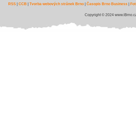
RSS
|
CCB
|
Tvorba webových stránek Brno
|
Časopis Brno Business
|
Fot
Copyright © 2024 www.iBrno.c