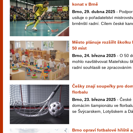
konat v Brně
Brno, 29. dubna 2025
- Podpor
usiluje o pořadatelství mistrovst
brněnští radní. Cílem české kand
Město plánuje rozšířit školku
50 míst
Brno, 24. března 2025
- O 50 d
mohlo navštěvovat Mateřskou š
radní souhlasili se zpracováním 
Češky znají soupeřky pro dom
florbalu
Brno, 23. března 2025
- České 
domácím šampionátu ve florbalu 
se Švýcarskem, Lotyšskem a Dán
Brno opraví fotbalové hřiště 