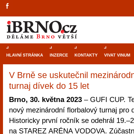
HLAVNÍ STRÁNKA
INZERCE
KONTAKTY
VIVAT VINUM
V Brně se uskutečnil mezinárodn
Průvodce
kasi
turnaj dívek do 15 let
Brně: Od rulet
automaty
Brno, 30. května 2023
– GUFI CUP. Te
Brno je měs
nový mezinárodní florbalový turnaj pro d
zajímavé p
Historicky první ročník se odehrál 19.–
restaurace, div
na STAREZ ARÉNA VODOVA. Zúčastnilo
Mimo jiné je ale také místem, kde si můžet