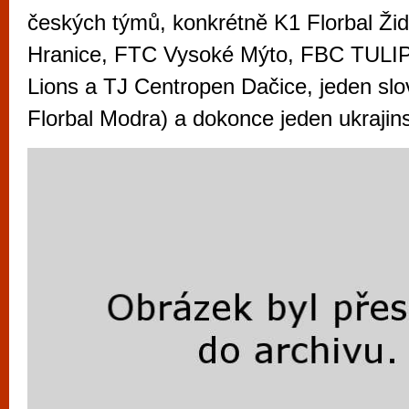
vyzkoušet různé kasinové hry. V neustál
českých týmů, konkrétně K1 Florbal Ži
metropoli naleznete širokou nabídku her o
Hranice, FTC Vysoké Mýto, FBC TULIP 
po moderní automaty jak pro pravidelné n
Lions a TJ Centropen Dačice, jeden sl
příležitostné hráče. V...
Florbal Modra) a dokonce jeden ukrajin