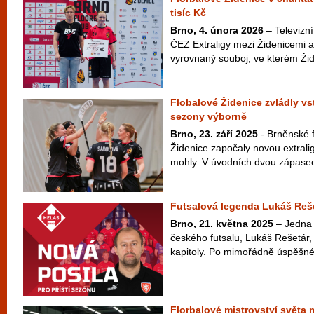
tisíc Kč
Brno, 4. února 2026
– Televizní
ČEZ Extraligy mezi Židenicemi 
vyrovnaný souboj, ve kterém Žide
Flobalové Židenice zvládly vs
sezony výborně
Brno, 23. září 2025
- Brněnské f
Židenice započaly novou extrali
mohly. V úvodních dvou zápasech 
Futsalová legenda Lukáš Reše
Brno, 21. května 2025
– Jedna 
českého futsalu, Lukáš Rešetár,
kapitoly. Po mimořádně úspěšné 
Florbalové mistrovství světa