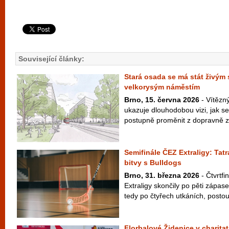
Související články:
Stará osada se má stát živým
velkorysým náměstím
Brno, 15. června 2026
- Vítězn
ukazuje dlouhodobou vizi, jak 
postupně proměnit z dopravně z
Semifinále ČEZ Extraligy: Tatr
bitvy s Bulldogs
Brno, 31. března 2026
- Čtvrtf
Extraligy skončily po pěti zápas
tedy po čtyřech utkáních, postoup
Florbalové Židenice v charitat