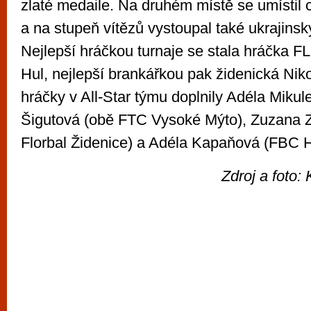
zlaté medaile. Na druhém místě se umístil
a na stupeň vítězů vystoupal také ukrajins
Nejlepší hráčkou turnaje se stala hráčka FL
Hul, nejlepší brankářkou pak židenická Ni
hráčky v All-Star týmu doplnily Adéla Mikul
Šigutová (obě FTC Vysoké Mýto), Zuzana Z
Florbal Židenice) a Adéla Kapaňová (FBC H
Zdroj a foto: