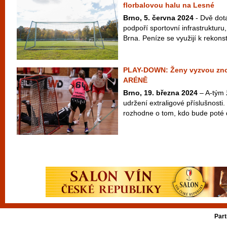
florbalovou halu na Lesné
Brno, 5. června 2024
- Dvě dot
podpoří sportovní infrastruktur
Brna. Peníze se využijí k rekonst
PLAY-DOWN: Ženy vyzvou zn
ARÉNĚ
Brno, 19. března 2024
– A-tým ž
udržení extraligové příslušnost
rozhodne o tom, kdo bude poté d
Part