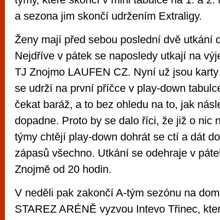
a sezona jim skončí udržením Extraligy.
Ženy mají před sebou poslední dvě utkání 
Nejdříve v pátek se naposledy utkají na vý
TJ Znojmo LAUFEN CZ. Nyní už jsou karty 
se udrží na první příčce v play-down tabul
čekat baráž, a to bez ohledu na to, jak násl
dopadne. Proto by se dalo říci, že již o nic
týmy chtějí play-down dohrát se ctí a dát d
zápasů všechno. Utkání se odehraje v páte
Znojmě od 20 hodin.
V neděli pak zakončí A-tým sezónu na dom
STAREZ ARÉNĚ vyzvou Intevo Třinec, kter