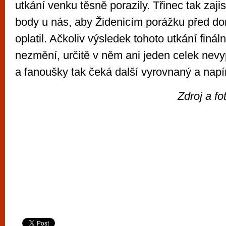
utkání venku těsně porazily. Třinec tak zajis
body u nás, aby Židenicím porážku před d
oplatil. Ačkoliv výsledek tohoto utkání finál
nezmění, určitě v něm ani jeden celek nevy
a fanoušky tak čeká další vyrovnaný a nap
Zdroj a fo