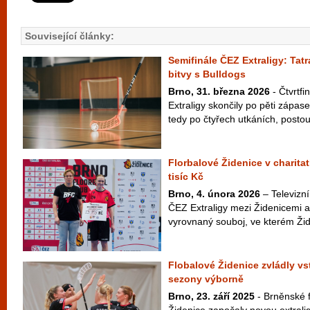
Související články:
Semifinále ČEZ Extraligy: Tatr
bitvy s Bulldogs
Brno, 31. března 2026
- Čtvrtf
Extraligy skončily po pěti zápas
tedy po čtyřech utkáních, postoup
Florbalové Židenice v charitat
tisíc Kč
Brno, 4. února 2026
– Televizní
ČEZ Extraligy mezi Židenicemi 
vyrovnaný souboj, ve kterém Žide
Flobalové Židenice zvládly vs
sezony výborně
Brno, 23. září 2025
- Brněnské f