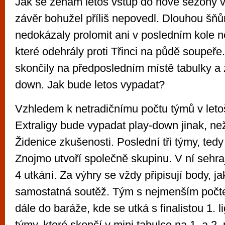
Jak se ženám letos vstup do nové sezony vy
závěr bohužel příliš nepovedl. Dlouhou šňů
nedokázaly prolomit ani v posledním kole n
které odehrály proti Třinci na půdě soupeř
skončily na předposledním místě tabulky a z
down. Jak bude letos vypadat?
Vzhledem k netradičnímu počtu týmů v let
Extraligy bude vypadat play-down jinak, ne
Židenice zkušenosti. Poslední tři týmy, tedy
Znojmo utvoří společně skupinu. V ní sehr
4 utkání. Za výhry se vždy připisují body, ja
samostatná soutěž. Tým s nejmenším počt
dále do baráže, kde se utká s finalistou 1. l
týmy, které skončí v mini tabulce na 1. a 2.