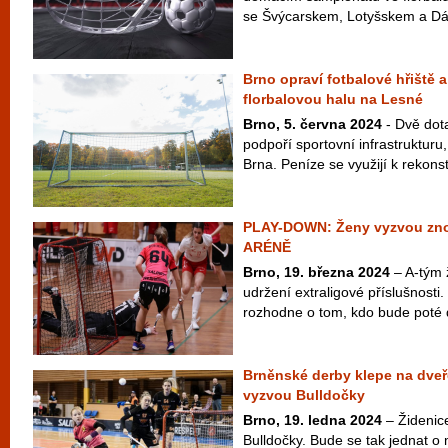
se Švýcarskem, Lotyšskem a Dán
Brno opraví fotbalové hřiště 
florbalovou halu na Lesné
Brno, 5. června 2024
- Dvě dot
podpoří sportovní infrastruktur
Brna. Peníze se využijí k rekonst
PLAY-DOWN: Ženy vyzvou zn
ARÉNĚ
Brno, 19. března 2024
– A-tým ž
udržení extraligové příslušnost
rozhodne o tom, kdo bude poté d
Brněnské derby klepe na dveře
vyzvou Bulldočky
Brno, 19. ledna 2024
– Židenic
Bulldočky. Bude se tak jednat o 