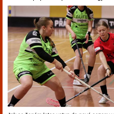
vyzkoušet různé kasinové hry. V neustál
metropoli naleznete širokou nabídku her o
po moderní automaty jak pro pravidelné n
příležitostné hráče. V...