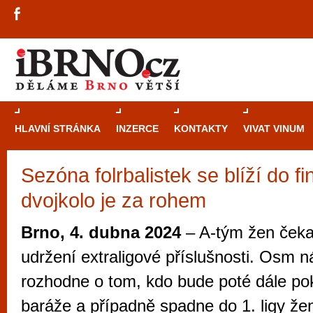
HLAVNÍ STRÁNKA
INZERCE
KONTAKTY
VIVAT VINUM
Sezóna folrbalistek se blíží do fi
Průvodce
kasi
dvojkolo je za rohem
Brně: Od rulet
automaty
Brno, 4. dubna 2024
– A-tým žen čekaj
Brno je měs
udržení extraligové příslušnosti. Osm 
zajímavé p
rozhodne o tom, kdo bude poté dále po
restaurace, div
baráže a případně spadne do 1. ligy že
Mimo jiné je ale také místem, kde si můžet