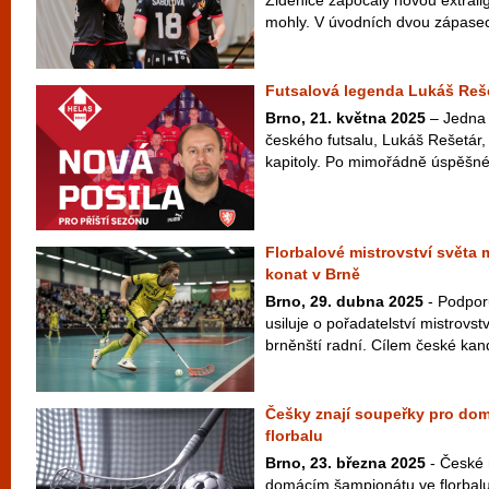
Židenice započaly novou extrali
mohly. V úvodních dvou zápasech 
Futsalová legenda Lukáš Reše
Brno, 21. května 2025
– Jedna 
českého futsalu, Lukáš Rešetár,
kapitoly. Po mimořádně úspěšné 
Florbalové mistrovství světa
konat v Brně
Brno, 29. dubna 2025
- Podpor
usiluje o pořadatelství mistrovst
brněnští radní. Cílem české kand
Češky znají soupeřky pro dom
florbalu
Brno, 23. března 2025
- České 
domácím šampionátu ve florbalu 