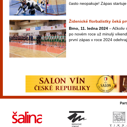
často neopakuje! Zápas startuje 
Židenické florbalistky čeká pr
Brno, 11. ledna 2024
– Ačkoliv 
po novém roce už minulý víkend,
první zápas v roce 2024 odehrají
Part