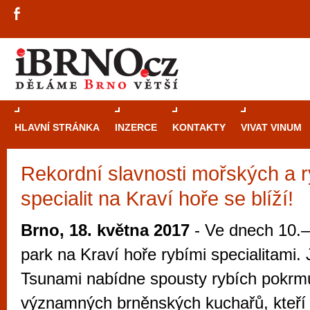
HLAVNÍ STRÁNKA
INZERCE
KONTAKTY
VIVAT VINUM
Rekordní slavnosti mořských a r
Průvodce
kasi
specialit na Kraví hoře se blíží!
Brně: Od rulet
automaty
Brno, 18. května 2017
- Ve dnech 10.–
Brno je měs
park na Kraví hoře rybími specialitami. J
zajímavé p
Tsunami nabídne spousty rybích pokrm
restaurace, div
významných brněnských kuchařů, kteří
Mimo jiné je ale také místem, kde si můžet