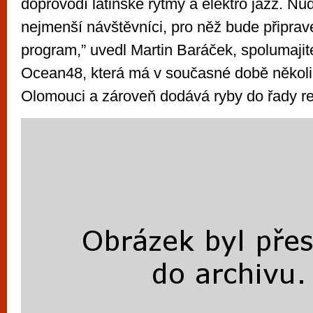
doprovodí latinské rytmy a elektro jazz. Nu
nejmenší návštěvníci, pro něž bude připra
program,” uvedl Martin Baráček, spolumajite
Ocean48, která má v současné době několi
Olomouci a zároveň dodává ryby do řady re