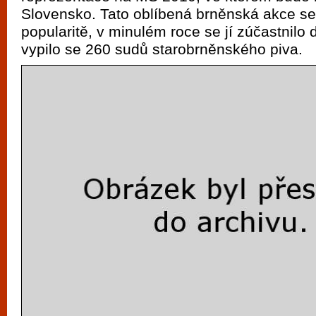
vyzkoušet různé kasinové hry. V neustál
Slovensko. Tato oblíbená brněnská akce se 
metropoli naleznete širokou nabídku her o
popularitě, v minulém roce se jí zúčastnilo d
po moderní automaty jak pro pravidelné n
vypilo se 260 sudů starobrněnského piva.
příležitostné hráče. V...