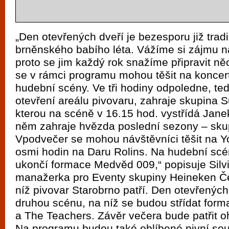
„Den otevřených dveří je bezesporu již trad
brněnského babího léta. Vážíme si zájmu n
proto se jim každý rok snažíme připravit n
se v rámci programu mohou těšit na koncer
hudební scény. Ve tři hodiny odpoledne, te
otevření areálu pivovaru, zahraje skupina 
kterou na scéně v 16.15 hod. vystřídá Jan
něm zahraje hvězda poslední sezony – sku
Vpodvečer se mohou návštěvníci těšit na Y
osmi hodin na Daru Rolins. Na hudební scén
ukončí formace Medvěd 009,“ popisuje Silv
manažerka pro Eventy skupiny Heineken Če
níž pivovar Starobrno patří. Den otevřených
druhou scénu, na níž se budou střídat form
a The Teachers. Závěr večera bude patřit o
Na programu budou také oblíbené pivní sou