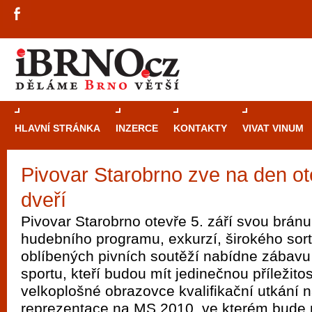
HLAVNÍ STRÁNKA
INZERCE
KONTAKTY
VIVAT VINUM
Pivovar Starobrno zve na den o
Průvodce
kasi
dveří
Brně: Od rulet
automaty
Pivovar Starobrno otevře 5. září svou brán
hudebního programu, exkurzí, širokého sort
Brno je měs
oblíbených pivních soutěží nabídne zábavu 
zajímavé p
sportu, kteří budou mít jedinečnou příležito
restaurace, div
velkoplošné obrazovce kvalifikační utkání n
Mimo jiné je ale také místem, kde si můžet
reprezentace na MS 2010, ve kterém bude