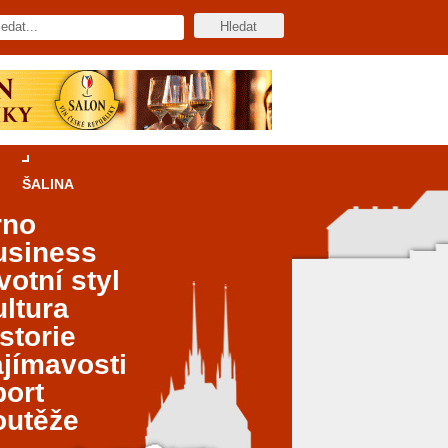
ŠALINA
rno
usiness
votní styl
ltura
storie
jímavosti
port
outěže