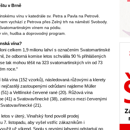
štu v Brně
nskému vínu v katedrále sv. Petra a Pavla na Petrově.
inem vychází z Petrova přes Zelný trh na náměstí Svobody.
k Svatomartinským vínem na pódiu.
y vín, hudba a doprovodný program.
inská vína?
 vloni celkem 1,9 milionu lahví s označením Svatomartinské
nil, že odborná komise letos schválila 90 % přihlášených
 se tak mohou těšit na 323 svatomartinských vín od 73
kém roce.“
 bílá vína (152 vzorků), následovaná růžovými a klerety
i nejčastěji zastoupenými odrůdami najdeme Müller
51) a Veltlínské červené rané (20). Růžová vína
be (41) a Svatovavřinecké (38), zatímco mezi červenými
 Svatovavřinecké (21).
letos v úterý, Vinařský fond povolil prodej
 7. listopadu, aby vyšel vstříc zákazníkům i
 využít už víkend. Spolu s prvními lahvemi odstartují po