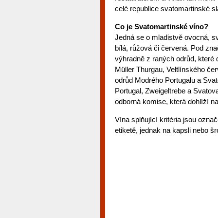
celé republice svatomartinské sl
Co je Svatomartinské víno?
Jedná se o mladistvě ovocná, sv
bílá, růžová či červená. Pod zn
výhradně z raných odrůd, které d
Müller Thurgau, Veltlínského č
odrůd Modrého Portugalu a Svat
Portugal, Zweigeltrebe a Svatov
odborná komise, která dohlíží n
Vína splňující kritéria jsou oz
etiketě, jednak na kapsli nebo 