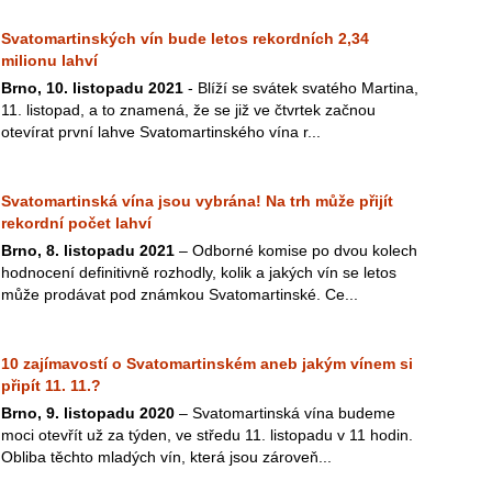
Svatomartinských vín bude letos rekordních 2,34
milionu lahví
Brno, 10. listopadu 2021
- Blíží se svátek svatého Martina,
11. listopad, a to znamená, že se již ve čtvrtek začnou
otevírat první lahve Svatomartinského vína r...
Svatomartinská vína jsou vybrána! Na trh může přijít
rekordní počet lahví
Brno, 8. listopadu 2021
– Odborné komise po dvou kolech
hodnocení definitivně rozhodly, kolik a jakých vín se letos
může prodávat pod známkou Svatomartinské. Ce...
10 zajímavostí o Svatomartinském aneb jakým vínem si
připít 11. 11.?
Brno, 9. listopadu 2020
– Svatomartinská vína budeme
moci otevřít už za týden, ve středu 11. listopadu v 11 hodin.
Obliba těchto mladých vín, která jsou zároveň...