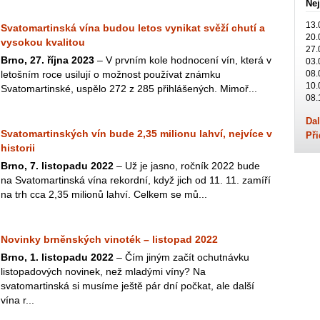
Nej
13.
Svatomartinská vína budou letos vynikat svěží chutí a
20.
vysokou kvalitou
27.
Brno, 27. října 2023
– V prvním kole hodnocení vín, která v
03.
letošním roce usilují o možnost používat známku
08.
10.
Svatomartinské, uspělo 272 z 285 přihlášených. Mimoř...
08.
Dal
Svatomartinských vín bude 2,35 milionu lahví, nejvíce v
Při
historii
Brno, 7. listopadu 2022
– Už je jasno, ročník 2022 bude
na Svatomartinská vína rekordní, když jich od 11. 11. zamíří
na trh cca 2,35 milionů lahví. Celkem se mů...
Novinky brněnských vinoték – listopad 2022
Brno, 1. listopadu 2022
– Čím jiným začít ochutnávku
listopadových novinek, než mladými víny? Na
svatomartinská si musíme ještě pár dní počkat, ale další
vína r...