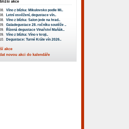
bližší akce
08.
Víno z blízka: Mikulovsko podle Mi..
08.
Letní osvěžení, degustace vín..
08.
Víno z blízka: Salon jede na hrad..
09.
Galadegustace 28. ročníku soutěže ..
09.
Řízená degustace Vinařství Maňák..
09.
Víno z blízka: Víno v kroji..
10.
Degustace: Turné Krále vín 2026..
ší akce
dat novou akci do kalendáře