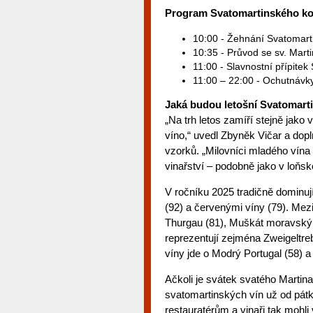
Program Svatomartinského ko
10:00 - Žehnání Svatomarti
10:35 - Průvod se sv. Mart
11:00 - Slavnostní přípite
11:00 – 22:00 - Ochutnávk
Jaká budou letošní Svatomart
„Na trh letos zamíří stejně jako
víno,“ uvedl Zbyněk Vičar a dopl
vzorků. „Milovníci mladého vína
vinařství – podobně jako v loňs
V ročníku 2025 tradičně dominují
(92) a červenými víny (79). Mez
Thurgau (81), Muškát moravský (
reprezentují zejména Zweigeltre
víny jde o Modrý Portugal (58) a
Ačkoli je svátek svatého Martina 
svatomartinských vín už od pátku
restauratérům a vinaři tak mohli