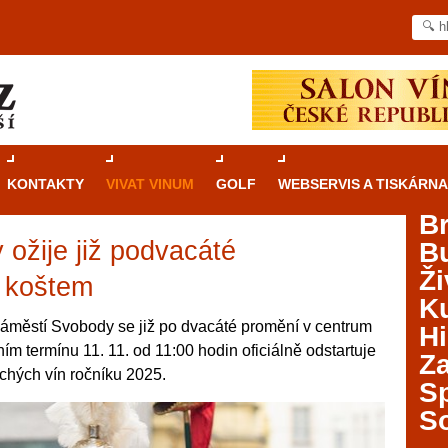
KONTAKTY
VIVAT VINUM
GOLF
WEBSERVIS A TISKÁRNA
B
ožije již podvacáté
B
Průvodce
kasinovými hrami v Brně: Od
Ži
rulety po video automaty
 koštem
Ku
Brno je městem známým pro zajímavé památky, skvělé
áměstí Svobody se již po dvacáté promění v centrum
Hi
restaurace, divadla a univerzity. Mimo jiné je ale také
ním termínu 11. 11. od 11:00 hodin oficiálně odstartuje
Za
místem, kde si můžete legálně a bezpečně vyzkoušet
ichých vín ročníku 2025.
různé kasinové hry. V neustále kvetoucí moravské
S
metropoli naleznete širokou nabídku her od klasické
S
rulety až po moderní automaty jak pro pravidelné
ráče. V...