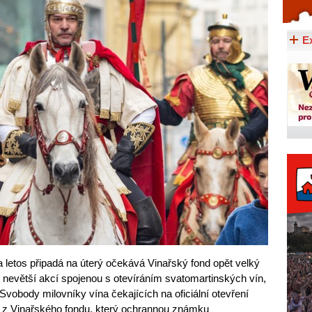
Celý článek...
E
 letos připadá na úterý očekává Vinařský fond opět velký
e nevětší akcí spojenou s otevíráním svatomartinských vín,
 Svobody milovníky vína čekajících na oficiální otevření
r z Vinařského fondu, který ochrannou známku