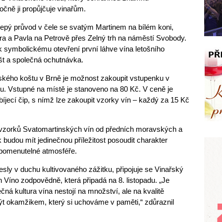
očně ji propůjčuje vinařům.
olepý průvod v čele se svatým Martinem na bílém koni,
tra a Pavla na Petrově přes Zelný trh na náměstí Svobody.
k symbolickému otevření první láhve vína letošního
št a společná ochutnávka.
ského koštu v Brně je možnost zakoupit vstupenku v
u. Vstupné na místě je stanoveno na 80 Kč. V ceně je
bíjecí čip, s nímž lze zakoupit vzorky vín – každý za 15 Kč
 vzorků Svatomartinských vín od předních moravských a
 budou mít jedinečnou příležitost posoudit charakter
pomenutelné atmosféře.
sly v duchu kultivovaného zážitku, připojuje se Vinařský
n Víno zodpovědně, která připadá na 8. listopadu. „Je
čná kultura vína nestojí na množství, ale na kvalitě
ýt okamžikem, který si uchováme v paměti,“ zdůraznil