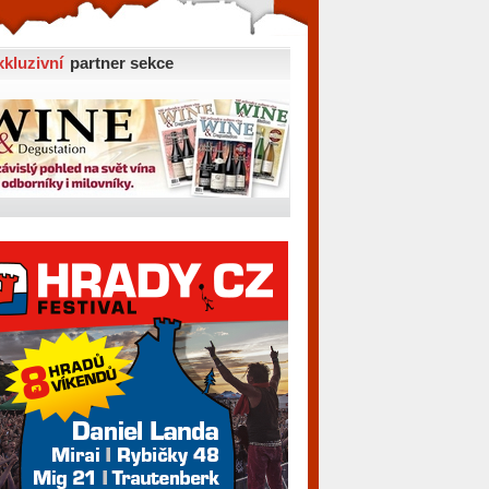
xkluzivní
partner sekce