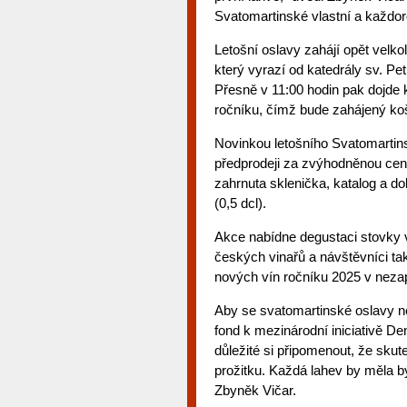
Svatomartinské vlastní a každor
Letošní oslavy zahájí opět velk
který vyrazí od katedrály sv. Pe
Přesně v 11:00 hodin pak dojde 
ročníku, čímž bude zahájený ko
Novinkou letošního Svatomartin
předprodeji za zvýhodněnou cen
zahrnuta sklenička, katalog a do
(0,5 dcl).
Akce nabídne degustaci stovky
českých vinařů a návštěvníci tak
nových vín ročníku 2025 v neza
Aby se svatomartinské oslavy ne
fond k mezinárodní iniciativě De
důležité si připomenout, že skute
prožitku. Každá lahev by měla b
Zbyněk Vičar.