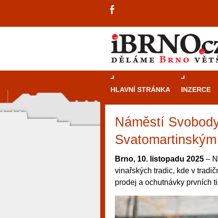
HLAVNÍ STRÁNKA
INZERCE
Náměstí Svobody 
Svatomartinským
Brno, 10. listopadu 2025
– N
vinařských tradic, kde v tradič
prodej a ochutnávky prvních t
návštěvníky, tak pro příležitostné h