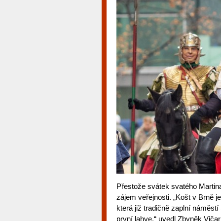
Přestože svátek svatého Martina
zájem veřejnosti. „Košt v Brně j
která již tradičně zaplní náměstí
první lahve,“ uvedl Zbyněk Viča