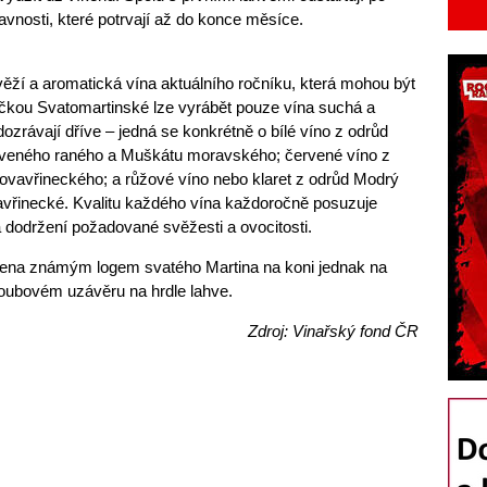
avnosti, které potrvají až do konce měsíce.
ěží a aromatická vína aktuálního ročníku, která mohou být
ačkou Svatomartinské lze vyrábět pouze vína suchá a
ozrávají dříve – jedná se konkrétně o bílé víno z odrůd
erveného raného a Muškátu moravského; červené víno z
ovavřineckého; a růžové víno nebo klaret z odrůd Modrý
avřinecké. Kvalitu každého vína každoročně posuzuje
a dodržení požadované svěžesti a ovocitosti.
načena známým logem svatého Martina na koni jednak na
šroubovém uzávěru na hrdle lahve.
Zdroj: Vinařský fond ČR