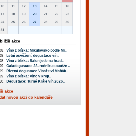
10
11
12
13
14
15
16
17
18
19
20
21
22
23
24
25
26
27
28
29
30
31
bližší akce
08.
Víno z blízka: Mikulovsko podle Mi..
08.
Letní osvěžení, degustace vín..
08.
Víno z blízka: Salon jede na hrad..
09.
Galadegustace 28. ročníku soutěže ..
09.
Řízená degustace Vinařství Maňák..
09.
Víno z blízka: Víno v kroji..
10.
Degustace: Turné Krále vín 2026..
ší akce
dat novou akci do kalendáře