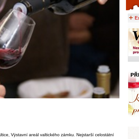
Celý článek...
E
altice, Výstavní areál valtického zámku. Nejstarší celostátní