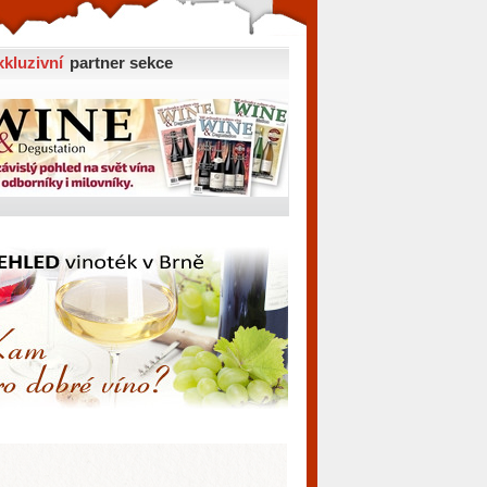
xkluzivní
partner sekce