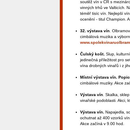
soutěž vín v ČR s mezinárod
vinných trhů ve Valticích.
téměř tisíc vín. Nejlepší v
ocenění - titul Champion. 
32. výstava vín
. Olbramov
cimbálová muzika a výborné
www.spolekvinaruolbram
Čulský košt.
Slup, kulturn
jedinečná příležitost pro s
vína drobných vinařů i z j
Místní výstava vín. Popi
cimbálové muziky. Akce za
Výstava vín
. Skalka, skle
vinařské podoblasti. Akci, 
Výstava vín.
Napajedla, so
ochutnat až 400 vzorků vín
Akce začíná v 9.00 hod.