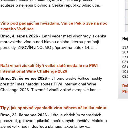
soutěže o nejlepší biovíno z České republiky. Absolutní...
Víno pod padajícími hvězdami. Vinice Peklo zve na noc
svatého Vavřince
Brno, 4. srpna 2026
- Letní večer mezi vinohrady, sklenka
Nej
moravského vína a nad hlavou obloha, kterou protínají
perseidy. ZNOVÍN ZNOJMO připravil na pátek 14. s...
13.
20.
27.
03.
Naši vinaři získali čtyři velké zlaté medaile na PIWI
08.
International Wine Challenge 2026
10.
08.
Brno, 28. července 2026
– Jihomoravské Valtice hostily
prestižní mezinárodní soutěž PIWI International Wine
Dal
Challenge 2026. Tuzemští vinaři v silné evropské kon...
Při
Tipy, jak správně vychladit víno během několika minut
Brno, 22. července 2026
- Léto je obdobím zahradních
posezení, grilování, pikniků i nečekaných návštěv. Málokdo
ale několik hodin dopředu plánuje, jakou láhev v...