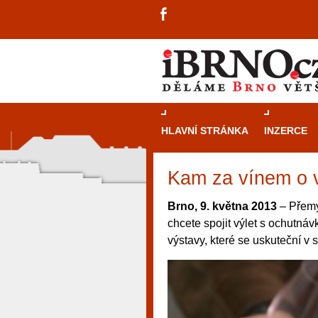
HLAVNÍ STRÁNKA
INZERCE
Kam za vínem o v
Brno, 9. května 2013
– Přemý
chcete spojit výlet s ochutná
výstavy, které se uskuteční v 
návštěvníky, tak pro příležitostné h