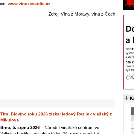
nce.
www.vinozesardic.cz
Zdroj: Vína z Moravy, vína z Čech
K
Titul Biovíno roku 2026 získal ledový Ryzlink vlašský z
Mikulova
Brno, 5. srpna 2026
– Národní vinařské centrum ve
Valticích hostilo v minulém týdnu 24. ročník prestižní