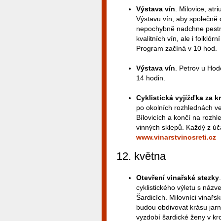
Výstava vín
. Milovice, atr
Výstavu vín, aby společně os
nepochybně nadchne pestrý
kvalitních vín, ale i folkl
Program začíná v 10 hod.
Výstava vín
. Petrov u Hod
14 hodin.
Cyklistická vyjížďka za k
po okolních rozhlednách ve
Bílovicích a končí na rozhl
vinných sklepů. Každý z úč
www.vinarstvinosreti.cz
12. května
Otevření vinařské stezky
cyklistického výletu s názv
Šardicích. Milovníci vinařs
budou obdivovat krásu jarní
vyzdobí šardické ženy v kro