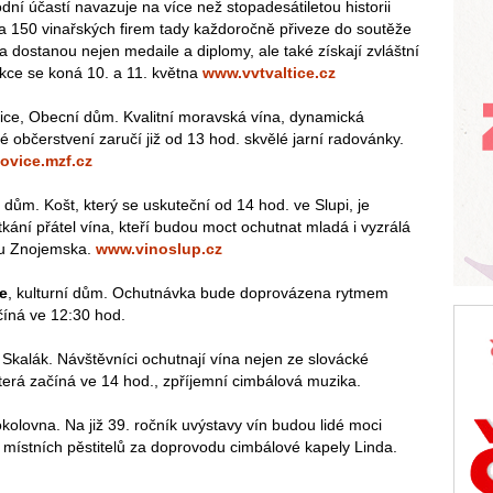
ní účastí navazuje na více než stopadesátiletou historii
 Na 150 vinařských firem tady každoročně přiveze do soutěže
ína dostanou nejen medaile a diplomy, ale také získají zvláštní
Akce se koná 10. a 11. května
www.vvtvaltice.cz
ice, Obecní dům. Kvalitní moravská vína, dynamická
 občerstvení zaručí již od 13 hod. skvělé jarní radovánky.
ovice.mzf.cz
í dům. Košt, který se uskuteční od 14 hod. ve Slupi, je
etkání přátel vína, kteří budou moct ochutnat mladá i vyzrálá
ihu Znojemska.
www.vinoslup.cz
ce
, kulturní dům. Ochutnávka bude doprovázena rytmem
číná ve 12:30 hod.
p Skalák. Návštěvníci ochutnají vína nejen ze slovácké
která začíná ve 14 hod., zpříjemní cimbálová muzika.
kolovna. Na již 39. ročník uvýstavy vín budou lidé moci
 místních pěstitelů za doprovodu cimbálové kapely Linda.