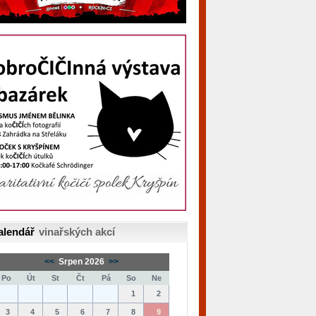
alendář
vinařských akcí
<<
Srpen 2026
>>
Po
Út
St
Čt
Pá
So
Ne
1
2
3
4
5
6
7
8
9