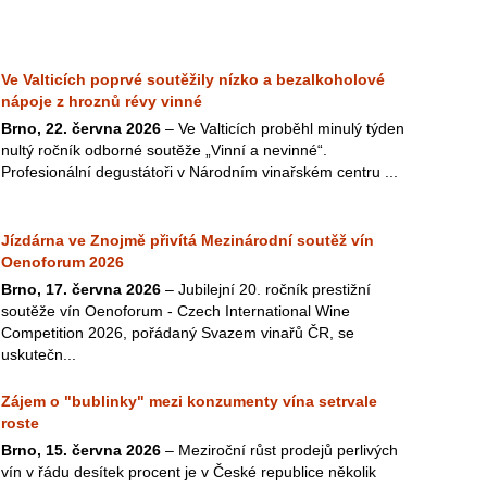
Ve Valticích poprvé soutěžily nízko a bezalkoholové
nápoje z hroznů révy vinné
Brno, 22. června 2026
– Ve Valticích proběhl minulý týden
nultý ročník odborné soutěže „Vinní a nevinné“.
Profesionální degustátoři v Národním vinařském centru ...
Jízdárna ve Znojmě přivítá Mezinárodní soutěž vín
Oenoforum 2026
Brno, 17. června 2026
– Jubilejní 20. ročník prestižní
soutěže vín Oenoforum - Czech International Wine
Competition 2026, pořádaný Svazem vinařů ČR, se
uskutečn...
Zájem o "bublinky" mezi konzumenty vína setrvale
roste
Brno, 15. června 2026
– Meziroční růst prodejů perlivých
vín v řádu desítek procent je v České republice několik