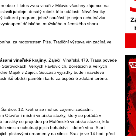
ium obce. I letos zvou vinaři z Milovic všechny zájemce na
lavili jubilejní desátý ročník této události. Návštěvníky
 kulturní program, jehož součástí je nejen ochutnávka
órní vystoupení dětského, mužského a ženského sboru.
onína, za motorestem Plže. Tradiční výstava vín začíná ve
rásami vinařské krajiny
. Zaječí, Vinařská 479. Trasa povede
 Starovičkách, Velkých Pavlovicích, Bořeticích a Velkých
edně Maják v Zaječí. Součástí vyjížďky bude i návštěva
astníků obdrží pamětní kartu za úspěšné zdolání terénu.
. Šardice. 12. května se mohou zájemci zúčastnit
em Otevření místní vinařské stezky, který se pořádá v
ké turistiky se projedou po Mutěnické vinařské stezce, kde
ch vinic a ochutnají jejich bohatství – dobré víno. Start
jích pískovými ornamenty na silnici. Sraz je ve 14 hod. před