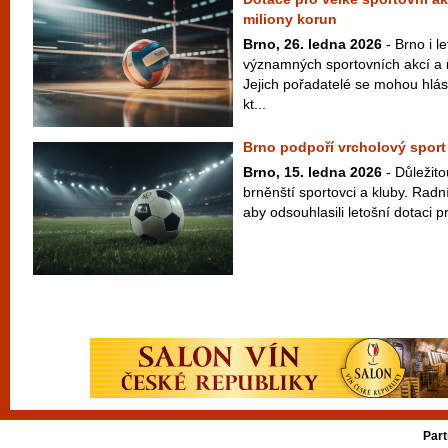
miliony korun
Brno, 26. ledna 2026
- Brno i le
významných sportovních akcí a 
Jejich pořadatelé se mohou hlás
kt...
Brno podpoří vrcholový sport
Brno, 15. ledna 2026
- Důležit
brněnští sportovci a kluby. Radní
aby odsouhlasili letošní dotaci p
Part