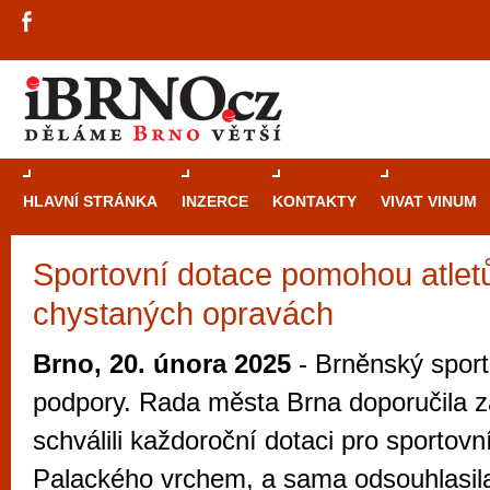
HLAVNÍ STRÁNKA
INZERCE
KONTAKTY
VIVAT VINUM
Sportovní dotace pomohou atletů
Průvodce
kasi
chystaných opravách
Brně: Od rulet
automaty
Brno, 20. února 2025
- Brněnský sport
Brno je měs
podpory. Rada města Brna doporučila z
zajímavé p
schválili každoroční dotaci pro sportovn
restaurace, div
Palackého vrchem, a sama odsouhlasil
Mimo jiné je ale také místem, kde si můžet