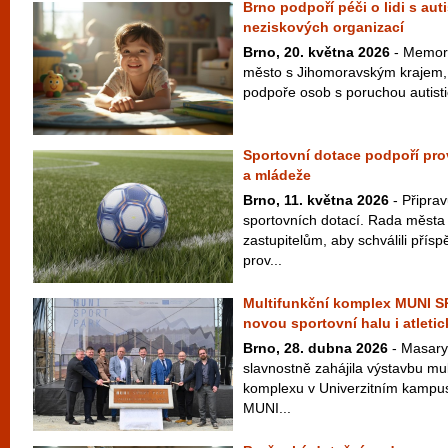
Brno podpoří péči o lidi s au
neziskových organizací
Brno, 20. května 2026
- Memor
město s Jihomoravským krajem, n
podpoře osob s poruchou autisti
Sportovní dotace podpoří prov
a mládeže
Brno, 11. května 2026
- Připrav
sportovních dotací. Rada města
zastupitelům, aby schválili přís
prov...
Multifunkční komplex MUNI 
novou sportovní halu i atletic
Brno, 28. dubna 2026
- Masary
slavnostně zahájila výstavbu mu
komplexu v Univerzitním kampus
MUNI...