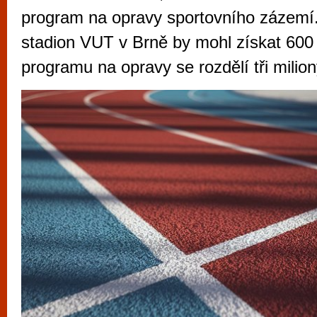
vyzkoušet různé kasinové hry. V neustál
program na opravy sportovního zázemí
metropoli naleznete širokou nabídku her o
stadion VUT v Brně by mohl získat 600 t
po moderní automaty jak pro pravidelné n
programu na opravy se rozdělí tři milio
příležitostné hráče. V...