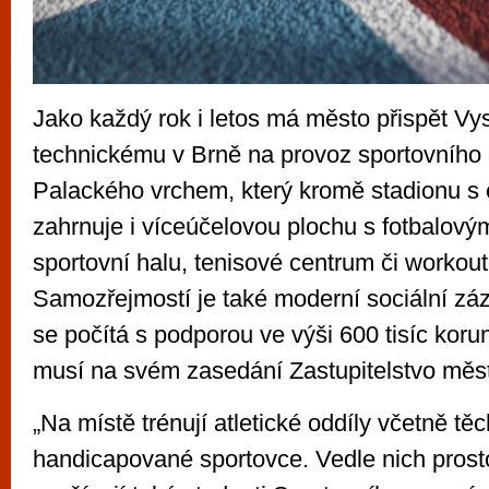
Jako každý rok i letos má město přispět V
technickému v Brně na provoz sportovního
Palackého vrchem, který kromě stadionu s
zahrnuje i víceúčelovou plochu s fotbalový
sportovní halu, tenisové centrum či workout
Samozřejmostí je také moderní sociální zá
se počítá s podporou ve výši 600 tisíc korun,
musí na svém zasedání Zastupitelstvo měs
„Na místě trénují atletické oddíly včetně těc
handicapované sportovce. Vedle nich prost