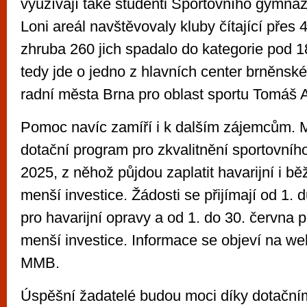
využívají také studenti Sportovního gymná
Loni areál navštěvovaly kluby čítající přes 
zhruba 260 jich spadalo do kategorie pod 1
tedy jde o jedno z hlavních center brněnskéh
radní města Brna pro oblast sportu Tomáš A
Pomoc navíc zamíří i k dalším zájemcům. M
dotační program pro zkvalitnění sportovního
2025, z něhož půjdou zaplatit havarijní i b
menší investice. Žádosti se přijímají od 1. 
pro havarijní opravy a od 1. do 30. června p
menší investice. Informace se objeví na w
MMB.
Úspěšní žadatelé budou moci díky dotačn