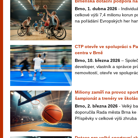
Brněnská dotační podpora na 
Brno, 1. dubna 2026
- Individuá
celkové výši 7,4 milionu korun 
na pořádání Evropských her ha
CTP otevře ve spolupráci s P
centra v Brně
Brno, 10. března 2026
– Společ
developer, vlastník a správce pr
nemovitostí, otevře ve spolupráci
Miliony zamíří na provoz spor
šampionát a trenéry ve školá
Brno, 2. března 2026
- Velký ba
doporučila Rada města Brna ke 
Příspěvky v celkové výši zhruba 
Dotace pro velké sportovní ak