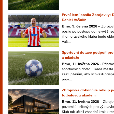
První letní posila Zbrojovky: 
Daniel Vašulín
Brno, 9. června 2026
– Zbrojov
posilu po postupu do nejvyšší s
jihomoravského klubu bude oblék
Vaš...
Sportovní dotace podpoří prov
a mládeže
Brno, 11. května 2026
- Připrav
sportovních dotací. Rada města
zastupitelům, aby schválili přís
prov...
Zbrojovka dokončila odkup 
fotbalovou akademii
Brno, 11. května 2026
– Zbrojov
pozemků určených pro vý-stavb
Klub tak učinil zásadní krok k rea