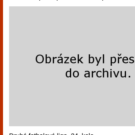
vyzkoušet různé kasinové hry. V neustál
metropoli naleznete širokou nabídku her o
po moderní automaty jak pro pravidelné n
příležitostné hráče. V...