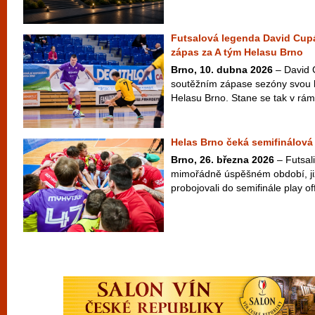
Futsalová legenda David Cup
zápas za A tým Helasu Brno
Brno, 10. dubna 2026
– David 
soutěžním zápase sezóny svou h
Helasu Brno. Stane se tak v rámc
Helas Brno čeká semifinálová 
Brno, 26. března 2026
– Futsali
mimořádně úspěšném období, již 
probojovali do semifinále play off 