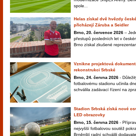
spole...
Helas získal dvě hvězdy české
přicházejí Záruba a Seidler
Brno, 20. července 2026
– Jede
přestupů posledních let v českém
Brno získal zkušené reprezentan
Vznikne projektová dokument
rekonstrukci Srbské
Brno, 24. června 2026
- Důleži
fotbalovému stadionu učinila d
schválila zadávací řízení na zp
Stadion Srbská získá nové osv
LED obrazovky
Brno, 15. června 2026
- Přípra
nejvyšší fotbalovou soutěž pokr
Brněnští radní schválili dodavate