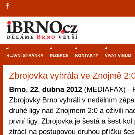
HLAVNÍ STRÁNKA
INZERCE
KONTAKTY
VIVAT VINUM
Zbrojovka vyhrála ve Znojmě 2:
Průvodce
kasi
Brně: Od rulet
Brno, 22. dubna 2012
(MEDIAFAX) - F
automaty
Zbrojovky Brno vyhráli v nedělním zápa
Brno je měs
druhé ligy nad Znojmem 2:0 a oživili na
zajímavé p
první ligy. Zbrojovka je šestá a šest ko
restaurace, div
ztrácí na postupovou druhou příčku šes
Mimo jiné je ale také místem, kde si můžet