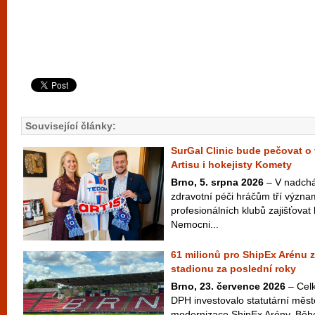
Související články:
SurGal Clinic bude pečovat o 
Artisu i hokejisty Komety
Brno, 5. srpna 2026
– V nadchá
zdravotní péči hráčům tří význ
profesionálních klubů zajišťovat 
Nemocni...
61 milionů pro ShipEx Arénu z
stadionu za poslední roky
Brno, 23. července 2026
– Celk
DPH investovalo statutární měst
modernizace ShipEx Arény. Běh