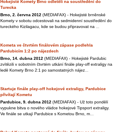
Hokejisté Komety Brno odletěli na soustředění do
Turecka
Brno, 2. června 2012
(MEDIAFAX) - Hokejisté brněnské
Komety v sobotu odcestovali na sedmidenní soustředění do
tureckého Kizilagacu, kde se budou připravovat na ...
Kometa ve čtvrtém finálovém zápase podlehla
Pardubicím 1:2 po nájezdech
Brno, 14. dubna 2012
(MEDIAFAX) - Hokejisté Pardubic
zvítězili v sobotním čtvrtém utkání finále play-off extraligy na
ledě Komety Brno 2:1 po samostatných nájez...
Startuje finále play-off hokejové extraligy, Pardubice
přivítají Kometu
Pardubice, 9. dubna 2012
(MEDIAFAX) - Už toto pondělí
vypukne bitva o nového vládce hokejové Tipsport extraligy.
Ve finále se utkají Pardubice s Kometou Brno, m...