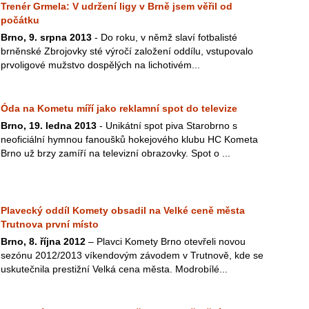
Trenér Grmela: V udržení ligy v Brně jsem věřil od
počátku
Brno, 9. srpna 2013
- Do roku, v němž slaví fotbalisté
brněnské Zbrojovky sté výročí založení oddílu, vstupovalo
prvoligové mužstvo dospělých na lichotivém...
Óda na Kometu míří jako reklamní spot do televize
Brno, 19. ledna 2013
- Unikátní spot piva Starobrno s
neoficiální hymnou fanoušků hokejového klubu HC Kometa
Brno už brzy zamíří na televizní obrazovky. Spot o ...
Plavecký oddíl Komety obsadil na Velké ceně města
Trutnova první místo
Brno, 8. října 2012
– Plavci Komety Brno otevřeli novou
sezónu 2012/2013 víkendovým závodem v Trutnově, kde se
uskutečnila prestižní Velká cena města. Modrobílé...