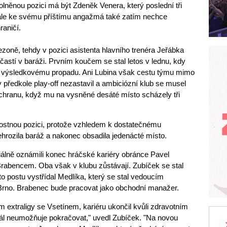
něnou pozici má být Zdeněk Venera, který poslední tři
ale ke svému příštímu angažmá také zatím nechce
raničí.
ezoně, tehdy v pozici asistenta hlavního trenéra Jeřábka
astí v baráži. Prvním koučem se stal letos v lednu, kdy
i výsledkovému propadu. Ani Lubina však cestu týmu mimo
 v předkole play-off nezastavil a ambiciózní klub se musel
chranu, když mu na vysněné desáté místo scházely tři
ostnou pozici, protože vzhledem k dostatečnému
hrozila baráž a nakonec obsadila jedenácté místo.
ciálně oznámili konec hráčské kariéry obránce Pavel
abencem. Oba však v klubu zůstávají. Zubíček se stal
 postu vystřídal Medlíka, který se stal vedoucím
rno. Brabenec bude pracovat jako obchodní manažer.
 extraligy se Vsetínem, kariéru ukončil kvůli zdravotním
dál neumožňuje pokračovat," uvedl Zubíček. "Na novou