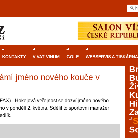
KONTAKTY
VIVAT VINUM
GOLF
WEBSERVIS A TISKÁRNA
B
ámí jméno nového kouče v
B
Průvodce
kasinovými hrami v Brně: Od
Ži
rulety po video automaty
Ku
Brno je městem známým pro zajímavé památky, skvělé
AX) - Hokejová veřejnost se dozví jméno nového
Hi
restaurace, divadla a univerzity. Mimo jiné je ale také
no v pondělí 2. května. Sdělil to sportovní manažer
Za
místem, kde si můžete legálně a bezpečně vyzkoušet
dlík.
různé kasinové hry. V neustále kvetoucí moravské
S
metropoli naleznete širokou nabídku her od klasické
S
rulety až po moderní automaty jak pro pravidelné
ráče. V...