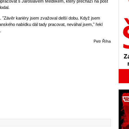
lupracovat s Jaroslavem Medlíkem, který přechází na post
odal.
 "Závěr kariéry jsem zvažoval delší dobu. Když jsem
anského nabídku dál tady pracovat, neváhal jsem," řekl
.
Petr Říha