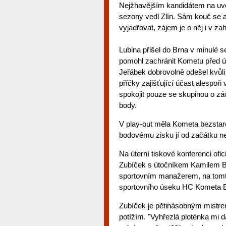
Nejžhavějším kandidátem na uvol
sezony vedl Zlín. Sám kouč se 
vyjadřovat, zájem je o něj i v zah
Lubina přišel do Brna v minulé s
pomohl zachránit Kometu před úč
Jeřábek dobrovolně odešel kvůl
příčky zajišťující účast alespoň
spokojit pouze se skupinou o zá
body.
V play-out měla Kometa bezstar
bodovému zisku jí od začátku ne
Na úterní tiskové konferenci ofi
Zubíček s útočníkem Kamilem Br
sportovním manažerem, na tomto
sportovního úseku HC Kometa B
Zubíček je pětinásobným mistrem
potížím. "Vyhřezlá ploténka mi 