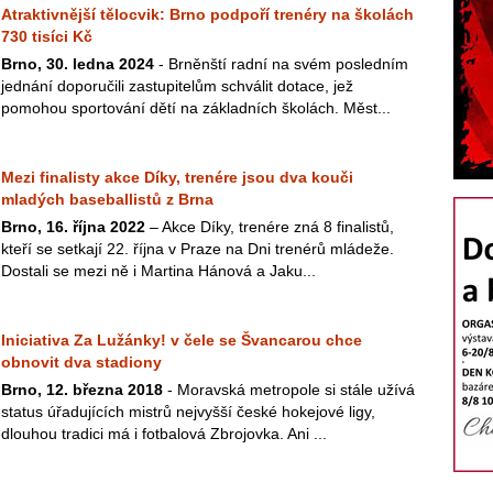
Atraktivnější tělocvik: Brno podpoří trenéry na školách
730 tisíci Kč
Brno, 30. ledna 2024
- Brněnští radní na svém posledním
jednání doporučili zastupitelům schválit dotace, jež
pomohou sportování dětí na základních školách. Měst...
Mezi finalisty akce Díky, trenére jsou dva kouči
mladých baseballistů z Brna
Brno, 16. října 2022
– Akce Díky, trenére zná 8 finalistů,
kteří se setkají 22. října v Praze na Dni trenérů mládeže.
Dostali se mezi ně i Martina Hánová a Jaku...
Iniciativa Za Lužánky! v čele se Švancarou chce
obnovit dva stadiony
Brno, 12. března 2018
- Moravská metropole si stále užívá
status úřadujících mistrů nejvyšší české hokejové ligy,
dlouhou tradici má i fotbalová Zbrojovka. Ani ...