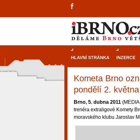
HLAVNÍ STRÁNKA
INZERCE
Kometa Brno ozn
pondělí 2. května
Brno, 5. dubna 2011
(MEDIAF
trenéra extraligové Komety Br
moravského klubu Jaroslav Me
návštěvníky, tak pro příležitostné h