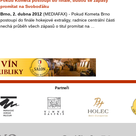
Pokud Kometa postoupí do finále, budou se zápasy
promítat na Svoboďáku
Brno, 2. dubna 2012
(MEDIAFAX) - Pokud Kometa Brno
postoupí do finále hokejové extraligy, radnice centrální části
nechá průběh všech zápasů o titul promítat na ...
Partneři