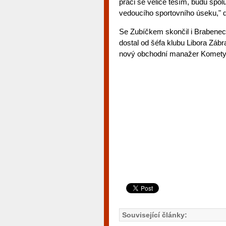
práci se velice těším, budu spo
vedoucího sportovního úseku," d
Se Zubíčkem skončil i Brabenec.
dostal od šéfa klubu Libora Zábr
nový obchodní manažer Komety
Související články: