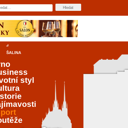
ŠALINA
rno
usiness
votní styl
ltura
storie
jímavosti
port
outěže