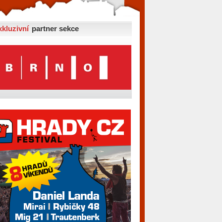
xkluzivní
partner sekce