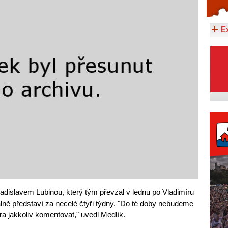
Celý článek...
E
dislavem Lubinou, který tým převzal v lednu po Vladimíru
álně představí za necelé čtyři týdny. "Do té doby nebudeme
a jakkoliv komentovat," uvedl Medlík.