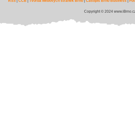
RSS
|
CCB
|
Tvorba webových stránek Brno
|
Časopis Brno Business
|
Fot
Copyright © 2024 www.iBrno.c