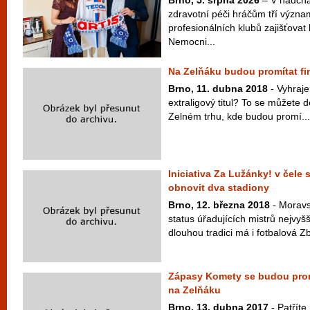
Brno, 5. srpna 2026
– V nadchá
zdravotní péči hráčům tří význ
profesionálních klubů zajišťovat 
Nemocni...
Na Zelňáku budou promítat f
Brno, 11. dubna 2018
- Vyhraj
extraligový titul? To se můžete 
Zelném trhu, kde budou promí...
Iniciativa Za Lužánky! v čele
obnovit dva stadiony
Brno, 12. března 2018
- Moravs
status úřadujících mistrů nejvyšš
dlouhou tradici má i fotbalová Zb
Zápasy Komety se budou promí
na Zelňáku
Brno, 13. dubna 2017
- Patříte