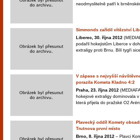
neodmyslitelně patří k brněnské
Simmonds zařídil vítězství Li
Liberec, 30. října 2012
(MEDIAFA
podařil hokejistům Liberce v doh
extraligy proti Brnu. Bílí tygři sic
V zápase s nejvyšší návštěvnos
porazila Kometa Kladno 4:2
Praha, 23. října 2012
(MEDIAFAX
hokejové extraligy dominovala 
která přijela do pražské O2 Aré
Plavecký oddíl Komety obsadi
Trutnova první místo
Brno, 8. října 2012
– Plavci Kom