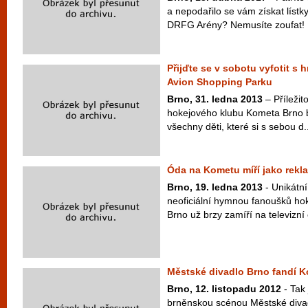
a nepodařilo se vám získat lístk
DRFG Arény? Nemusíte zoufat! 
Přijďte se v sobotu vyfotit s
Avion Shopping Parku
Brno, 31. ledna
2013
– Příležito
hokejového klubu Kometa Brno b
všechny děti, které si s sebou d..
Óda na Kometu míří jako rekla
Brno, 19. ledna 2013
- Unikátní
neoficiální hymnou fanoušků h
Brno už brzy zamíří na televizní 
Městské divadlo Brno fandí 
Brno, 12. listopadu 2012
- Tak 
brněnskou scénou Městské divad