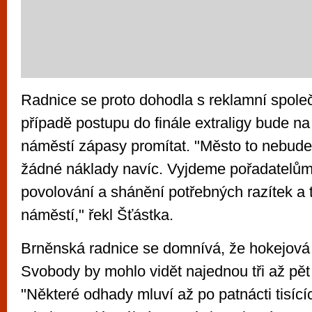
Radnice se proto dohodla s reklamní společ
případě postupu do finále extraligy bude na
náměstí zápasy promítat. "Město to nebude 
žádné náklady navíc. Vyjdeme pořadatelům v
povolování a shánění potřebných razítek a t
náměstí," řekl Šťástka.
Brněnská radnice se domnívá, že hokejová
Svobody by mohlo vidět najednou tři až pět t
"Některé odhady mluví až po patnácti tisící