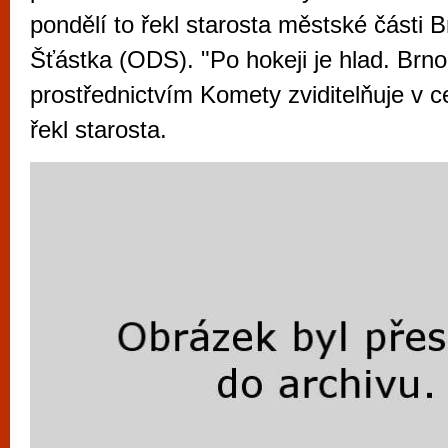
vyzkoušet různé kasinové hry. V neustál
pondělí to řekl starosta městské části B
metropoli naleznete širokou nabídku her o
Šťástka (ODS). "Po hokeji je hlad. Brno
po moderní automaty jak pro pravidelné n
prostřednictvím Komety zviditelňuje v ce
příležitostné hráče. V...
řekl starosta.