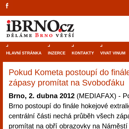
HLAVNÍ STRÁNKA
INZERCE
KONTAKTY
VIVAT VINUM
Pokud Kometa postoupí do finál
Průvodce
kasi
zápasy promítat na Svoboďáku
Brně: Od rulet
automaty
Brno, 2. dubna 2012
(MEDIAFAX) - P
Brno je měs
Brno postoupí do finále hokejové extrali
zajímavé p
centrální části nechá průběh všech zápa
restaurace, div
promítat na obří obrazovky na Náměstí
Mimo jiné je ale také místem, kde si můžet