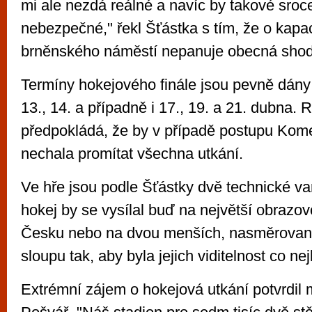
mi ale nezdá reálné a navíc by takové sroce
nebezpečné," řekl Šťástka s tím, že o kapa
brněnského náměstí nepanuje obecná shod
Termíny hokejového finále jsou pevně dány -
13., 14. a případně i 17., 19. a 21. dubna. 
předpokládá, že by v případě postupu Kome
nechala promítat všechna utkání.
Ve hře jsou podle Šťástky dvě technické va
hokej by se vysílal buď na největší obrazo
Česku nebo na dvou menších, nasměrova
sloupu tak, aby byla jejich viditelnost co nej
Extrémní zájem o hokejová utkání potvrdil 