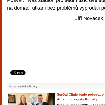
Pošvář. "Náš stadion pro sedm tisíc dvě s
na domácí utkání bez problémů vyprodali pě
Jiří Nováček,
Související články:
SurGal Clinic bude pečovat o 
Artisu i hokejisty Komety