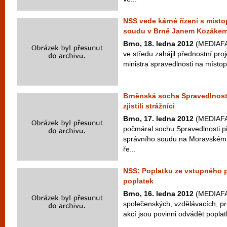
NSS vede kárné řízení s míst
soudu v Brně Janem Kozáke
Brno, 18. ledna 2012
(MEDIAFAX
ve středu zahájil přednostní pr
ministra spravedlnosti na místo
Brněnská socha Spravedlnosti
zjistili strážníci
Brno, 17. ledna 2012
(MEDIAFA
počmáral sochu Spravedlnosti 
správního soudu na Moravském n
ře...
NSS: Poplatku ze vstupného p
poplatek
Brno, 16. ledna 2012
(MEDIAFAX
společenských, vzdělávacích, p
akcí jsou povinni odvádět poplat