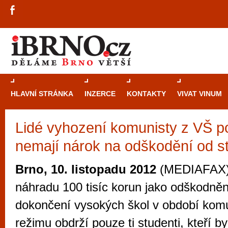
HLAVNÍ STRÁNKA
INZERCE
KONTAKTY
VIVAT VINUM
Lidé vyhození komunisty z VŠ p
Průvodce
kasi
nemají nárok na odškodění od s
Brně: Od rulet
automaty
Brno, 10. listopadu 2012
(MEDIAFAX) 
Brno je měs
náhradu 100 tisíc korun jako odškodně
zajímavé p
dokončení vysokých škol v období kom
restaurace, div
režimu obdrží pouze ti studenti, kteří by
Mimo jiné je ale také místem, kde si můžet