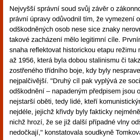
Nejvyšší správní soud svůj závěr o zákonn
právní úpravy odůvodnil tím, že vymezení 
odškodněných osob nese sice znaky nerovn
takové zacházení mělo legitimní cíle. První
snaha reflektovat historickou etapu režim
až 1956, která byla dobou stalinismu či ta
zostřeného třídního boje, kdy byly nesprave
nejpalčivější. "Druhý cíl pak vyplývá ze soc
odškodnění – napadeným předpisem jsou 
nejstarší oběti, tedy lidé, kteří komunistick
nejdéle, jejichž křivdy byly fakticky nejméně
nichž hrozí, že se již další případné vlny o
nedočkají," konstatovala soudkyně Tomkov