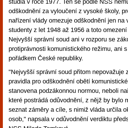
studia v roce 1977. Ten se podle NSS ne
odškodnění za vyloučení z vysoké školy, p
nařízení vlády omezuje odškodnění jen na
studenty z let 1948 až 1956 a toto omezení
Nejvyšší správní soud ani v rozporu se zá
protiprávnosti komunistického režimu, ani 
pořádkem České republiky.
"Nejvyšší správní soud přitom nepovažuje z
pravidla pro odškodnění obětí komunistick
stanovena podzákonnou normou, neboli nař
které postrádá odůvodnění, z nějž by bylo
seznat záměry a cíle, s nimiž vláda určila
osob," napsala v odůvodnění verdiktu pře