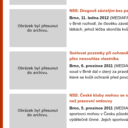
NSS: Drogově závislým bez pen
Brno, 11. ledna 2012
(MEDIAFAX
v Brně rozhodl, že člověku záv
látkách, jehož léčba skončila kvů
Scelovat pozemky při ochraně
přes nesouhlas vlastníka
Brno, 6. prosince 2011
(MEDIAF
soud v Brně dal v úterý za pravd
které se kvůli ochraně před povo
NSS: České kluby mohou se spo
než pracovní smlouvy
Brno, 5. prosince 2011
(MEDIAF
sportovci mohou v Česku působi
výdělečně činné. Jejich sportová