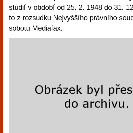
vyzkoušet různé kasinové hry. V neustál
studií v období od 25. 2. 1948 do 31. 1
metropoli naleznete širokou nabídku her o
to z rozsudku Nejvyššího právního soudu
po moderní automaty jak pro pravidelné n
sobotu Mediafax.
příležitostné hráče. V...