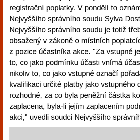
vyzkoušet různé kasinové hry. V neustál
registrační poplatky. V pondělí to oznám
metropoli naleznete širokou nabídku her o
Nejvyššího správního soudu Sylva Dost
po moderní automaty jak pro pravidelné n
Nejvyššího správního soudu je totiž tř
příležitostné hráče. V...
obsažený v zákoně o místních poplatcí
z pozice účastníka akce. "Za vstupné j
to, co jako podmínku účasti vnímá účas
nikoliv to, co jako vstupné označí pořad
kvalifikaci určité platby jako vstupného 
rozhodné, za co byla peněžní částka k
zaplacena, byla-li jejím zaplacením po
akci," uvedli soudci Nejvyššího správní