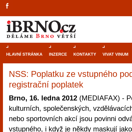
HLAVNÍ STRÁNKA
INZERCE
KONTAKTY
VIVAT VINUM
NSS: Poplatku ze vstupného pod
Průvodce
kasi
registrační poplatek
Brně: Od rulet
automaty
Brno, 16. ledna 2012
(MEDIAFAX) - Po
Brno je měs
kulturních, společenských, vzdělávacíc
zajímavé p
nebo sportovních akcí jsou povinni odv
restaurace, div
vstupného, i když je někdy maskují jako
Mimo jiné je ale také místem, kde si můžet