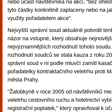
nebo účast návštěvníka na akci, "bez ohledu
tyto částky konkrétně zaplaceny nebo na ja
využity pořadatelem akce".
Nejvyšší správní soud aktuálně potvrdil ten
názor na vstupné, který obsahuje nejnovějš
nejvýznamnějších rozhodnutí tohoto soudu
rozhodnutí soudců se stala kauza z roku 20
správní soud v ní podle mluvčí zamítl kasač
pořadatelky kontraktačního veletrhu proti M
města Prahy.
"Žalobkyně v roce 2005 od návštěvníků me
veletrhu cestovního ruchu a hotelnictví vyb
registrační poplatek," který opravňoval k úč