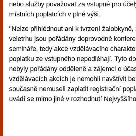
nebo služby považovat za vstupné pro úče
místních poplatcích v plné výši.
"Nelze přihlédnout ani k tvrzení žalobkyně,
veletrhu jsou pořádány doprovodné konfer
semináře, tedy akce vzdělávacího charakte
poplatku ze vstupného nepodléhají. Tyto d
nebyly pořádány odděleně a zájemci o účas
vzdělávacích akcích je nemohli navštívit be
současně nemuseli zaplatit registrační popl
uvádí se mimo jiné v rozhodnutí Nejvyššíh