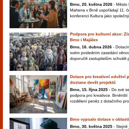
Brno, 20. května 2026
- Město 
Mahena v Brně uspořádají 11. 
konferenci Kultura jako společný 
Podpora pro kulturní akce: Zí
Brno i Majáles
Brno, 16. dubna 2026
- Dotací
svém posledním zasedání věnoval
doporučili zastupitelům schválit p
Dotace pro kreativní odvětví 
dostane devět projektů
Brno, 15. října 2025
- Do své s
podpora pro kreativce. Brněnští z
rozdělení peněz z dotačního pro
Brno vypsalo dotace v oblasti
Brno, 30. května 2025
- Stejně 