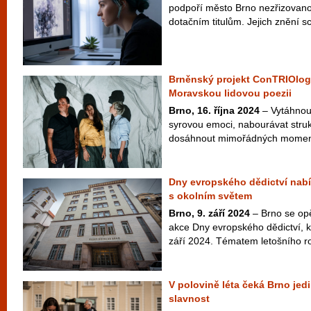
podpoří město Brno nezřizovanou 
dotačním titulům. Jejich znění sch
Brněnský projekt ConTRIOlo
Moravskou lidovou poezii
Brno, 16. října 2024
– Vytáhnout
syrovou emoci, nabourávat struk
dosáhnout mimořádných momentů
Dny evropského dědictví nab
s okolním světem
Brno, 9. září 2024
– Brno se opě
akce Dny evropského dědictví, k
září 2024. Tématem letošního roč
V polovině léta čeká Brno je
slavnost