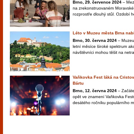
Brno, 29. července 2024
– Mezi
na zrekonstruovaném Moravské
rozprostře dlouhý stůl. Ozdobí ho
Léto v Muzeu města Brna nab
Brno, 30. června 2024
– Muzeum
letní měsíce široké spektrum akc
návštěvníci mohou těšit na netrad
Vaňkovka Fest láká na Cristo
Bártu
Brno, 12. června 2024
– Začáte
opět ve znamení Vaňkovka Fest
desátého ročníku populárního mu