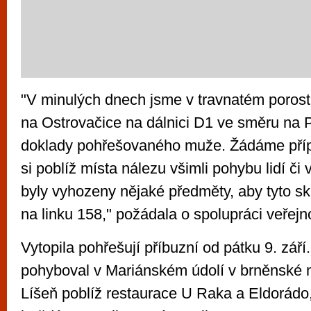
"V minulých dnech jsme v travnatém porost
na Ostrovačice na dálnici D1 ve směru na 
doklady pohřešovaného muže. Žádáme příp
si poblíž místa nálezu všimli pohybu lidí či 
byly vyhozeny nějaké předměty, aby tyto sk
na linku 158," požádala o spolupráci veřejn
Vytopila pohřešují příbuzní od pátku 9. zář
pohyboval v Mariánském údolí v brněnské 
Líšeň poblíž restaurace U Raka a Eldorádo,