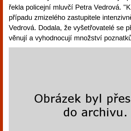
vyzkoušet různé kasinové hry. V neustál
řekla policejní mluvčí Petra Vedrová. "K
metropoli naleznete širokou nabídku her o
případu zmizelého zastupitele intenzivně
po moderní automaty jak pro pravidelné n
Vedrová. Dodala, že vyšetřovatelé se p
příležitostné hráče. V...
věnují a vyhodnocují množství poznatků