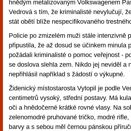
hnědým metalizovaným Volkswagenem Pass
Vedrová s tím, že kriminalisté nevylučují, že
stát obětí blíže nespecifikovaného trestného
Policie po zmizelém muži stále intenzivně 
připustila, že až dosud se účinkem minula 
požádali kriminalisté o pomoc veřejnost - p
se doslova slehla zem. Nikdo jej neviděl a 
nepřihlásil například s žádostí o výkupné.
Židenický místostarosta Vytopil je podle Ve
centimetrů vysoký, střední postavy. Má kula
oči a hnědočerné krátké rovné vlasy. Na s
zelenomodré pruhované tričko, modré rifle, 
barvy a s sebou měl černou pánskou příručn