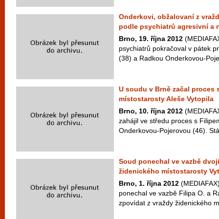
Onderkovi, obžalovaní z vraždy
podle psychiatrů agresivní a n
Brno, 19. října 2012
(MEDIAFAX)
psychiatrů pokračoval v pátek p
(38) a Radkou Onderkovou-Pojer
U soudu v Brně začal proces 
místostarosty Aleše Vytopila
Brno, 10. října 2012
(MEDIAFAX)
zahájil ve středu proces s Fili
Onderkovou-Pojerovou (46). Stát
Soud ponechal ve vazbě dvoji
židenického místostarosty Vyt
Brno, 1. října 2012
(MEDIAFAX) 
ponechal ve vazbě Filipa O. a R
zpovídat z vraždy židenického mí