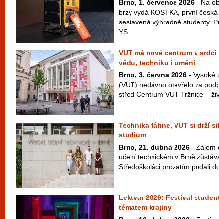
Brno, 1. července 2026
- Na ob
brzy vydá KOSTKA, první česká 
sestavená výhradně studenty. P
YS...
VUT má nové centrum v srdci B
vědu, techniku i umění
Brno, 3. června 2026
- Vysoké 
(VUT) nedávno otevřelo za podp
střed Centrum VUT Tržnice – živý
Technika táhne, VUT si drží s
studium
Brno, 21. dubna 2026
- Zájem 
učení technickém v Brně zůstává
Středoškoláci prozatím podali do
Lektvar 2026: Festival studen
tématem krajiny