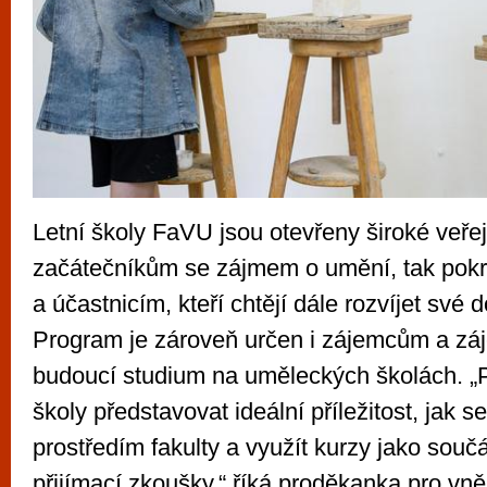
Letní školy FaVU jsou otevřeny široké veřejn
začátečníkům se zájmem o umění, tak pok
a účastnicím, kteří chtějí dále rozvíjet své 
Program je zároveň určen i zájemcům a z
budoucí studium na uměleckých školách. „
školy představovat ideální příležitost, jak s
prostředím fakulty a využít kurzy jako souč
přijímací zkoušky,“ říká proděkanka pro vně