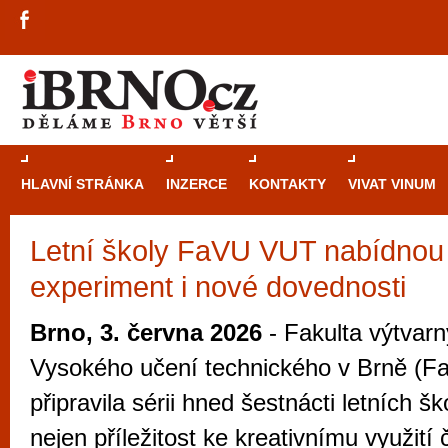
HLAVNÍ STRÁNKA
INZERCE
KONTAKTY
VIVAT VINUM
Letní školy FaVU VUT nabídnou
Průvodce
kasi
experiment i nové dovednosti
Brně: Od rulet
automaty
Brno, 3. června 2026
- Fakulta výtvar
Brno je měs
Vysokého učení technického v Brně (F
zajímavé p
připravila sérii hned šestnácti letních šk
restaurace, div
nejen příležitost ke kreativnímu využití č
Mimo jiné je ale také místem, kde si můžet