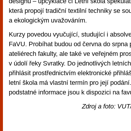
designu – upcyklace či Letní škola spekulat
která propojí tradiční textilní techniky se
a ekologickým uvažováním.
Kurzy povedou vyučující, studující i absolv
FaVU. Probíhat budou od června do srpna 
ateliérech fakulty, ale také ve veřejném pro
v údolí řeky Svratky. Do jednotlivých letních
přihlásit prostřednictvím elektronické přihl
letní škola má vlastní termín pro její podán
podstatné informace jsou k dispozici na favu
Zdroj a foto: VU