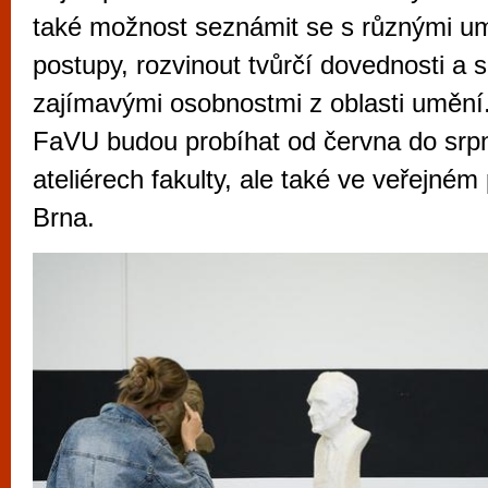
vyzkoušet různé kasinové hry. V neustál
také možnost seznámit se s různými u
metropoli naleznete širokou nabídku her o
postupy, rozvinout tvůrčí dovednosti a 
po moderní automaty jak pro pravidelné n
zajímavými osobnostmi z oblasti umění.
příležitostné hráče. V...
FaVU budou probíhat od června do srp
ateliérech fakulty, ale také ve veřejné
Brna.