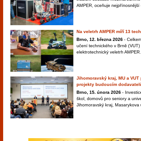
AMPER, oceňuje nejpřínosnější e
Na veletrh AMPER míří 13 tech
Brno, 12. března 2026
- Celkem
učení technického v Brně (VUT) 
elektrotechnický veletrh AMPER. 
Jihomoravský kraj, MU a VUT p
projekty budoucím dodavate
Brno, 15. února 2026
- Investic
škol, domovů pro seniory a unive
Jihomoravský kraj, Masarykova u