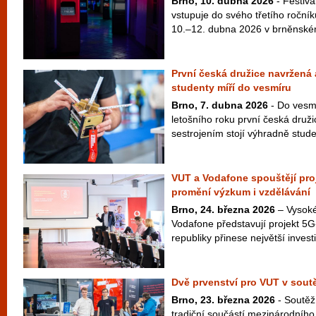
Brno, 10. dubna 2026
- Festiva
vstupuje do svého třetího ročníku
10.–12. dubna 2026 v brněnském
První česká družice navržená
studenty míří do vesmíru
Brno, 7. dubna 2026
- Do vesmí
letošního roku první česká druž
sestrojením stojí výhradně studen
VUT a Vodafone spouštějí pro
promění výzkum i vzdělávání
Brno, 24. března 2026
– Vysoké
Vodafone představují projekt 5
republiky přinese největší investic
Dvě prvenství pro VUT v sou
Brno, 23. března 2026
- Soutěž
tradiční součástí mezinárodního