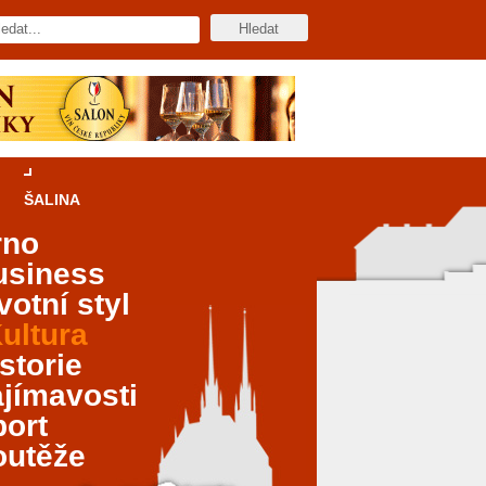
ŠALINA
rno
usiness
votní styl
ultura
storie
jímavosti
port
outěže