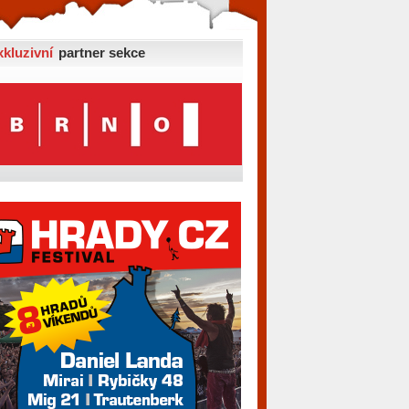
xkluzivní
partner sekce