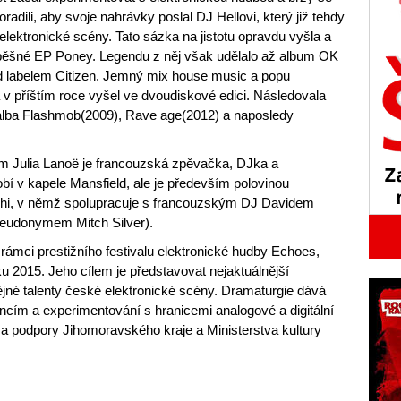
oradili, aby svoje nahrávky poslal DJ Hellovi, který již tehdy
 elektronické scény. Tato sázka na jistotu opravdu vyšla a
úspěšné EP Poney. Legendu z něj však udělalo až album OK
 labelem Citizen. Jemný mix house music a popu
v příštím roce vyšel ve dvoudiskové edici. Následovala
tá alba Flashmob(2009), Rave age(2012) a naposledy
m Julia Lanoë je francouzská zpěvačka, DJka a
obí v kapele Mansfield, ale je především polovinou
hi, v němž spolupracuje s francouzským DJ Davidem
eudonymem Mitch Silver).
ámci prestižního festivalu elektronické hudby Echoes,
oku 2015. Jeho cílem je představovat nejaktuálnější
ějné talenty české elektronické scény. Dramaturgie dává
ncím a experimentování s hranicemi analogové a digitální
za podpory Jihomoravského kraje a Ministerstva kultury