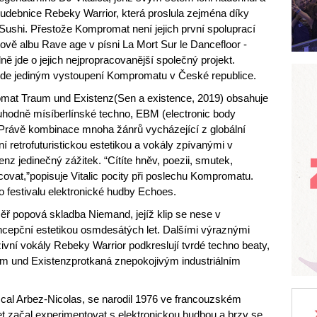
udebnice Rebeky Warrior, která proslula zejména díky
ushi. Přestože Kompromat není jejich první spoluprací
cově albu Rave age v písni La Mort Sur le Dancefloor -
ně jde o jejich nejpropracovanější společný projekt.
ude jediným vystoupení Kompromatu v České republice.
mat Traum und Existenz(Sen a existence, 2019) obsahuje
ruhodně mísíberlínské techno, EBM (electronic body
 Právě kombinace mnoha žánrů vycházející z globální
ní retrofuturistickou estetikou a vokály zpívanými v
z jedinečný zážitek. “Cítíte hněv, poezii, smutek,
covat,”popisuje Vitalic pocity při poslechu Kompromatu.
o festivalu elektronické hudby Echoes.
ř popová skladba Niemand, jejíž klip se nese v
cepční estetikou osmdesátých let. Dalšími výraznými
ivní vokály Rebeky Warrior podkreslují tvrdé techno beaty,
m und Existenzprotkaná znepokojivým industriálním
cal Arbez-Nicolas, se narodil 1976 ve francouzském
t začal experimentovat s elektronickou hudbou a brzy se