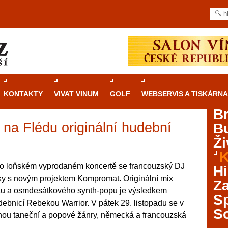
KONTAKTY
VIVAT VINUM
GOLF
WEBSERVIS A TISKÁRNA
B
e na Flédu originální hudební
B
Průvodce
kasinovými hrami v Brně: Od
Ži
rulety po video automaty
K
Brno je městem známým pro zajímavé památky, skvělé
o loňském vyprodaném koncertě se francouzský DJ
Hi
restaurace, divadla a univerzity. Mimo jiné je ale také
iky s novým projektem Kompromat. Originální mix
Za
místem, kde si můžete legálně a bezpečně vyzkoušet
nku a osmdesátkového synth-popu je výsledkem
různé kasinové hry. V neustále kvetoucí moravské
S
ebnicí Rebekou Warrior. V pátek 29. listopadu se v
metropoli naleznete širokou nabídku her od klasické
S
nou taneční a popové žánry, německá a francouzská
rulety až po moderní automaty jak pro pravidelné
ráče. V...