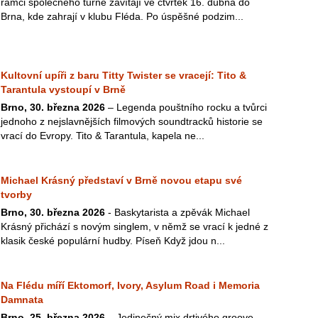
rámci společného turné zavítají ve čtvrtek 16. dubna do
Brna, kde zahrají v klubu Fléda. Po úspěšné podzim...
Kultovní upíři z baru Titty Twister se vracejí: Tito &
Tarantula vystoupí v Brně
Brno, 30. března 2026
– Legenda pouštního rocku a tvůrci
jednoho z nejslavnějších filmových soundtracků historie se
vrací do Evropy. Tito & Tarantula, kapela ne...
Michael Krásný představí v Brně novou etapu své
tvorby
Brno, 30. března 2026
- Baskytarista a zpěvák Michael
Krásný přichází s novým singlem, v němž se vrací k jedné z
klasik české populární hudby. Píseň Když jdou n...
Na Flédu míří Ektomorf, Ivory, Asylum Road i Memoria
Damnata
Brno, 25. března 2026
– Jedinečný mix drtivého groove