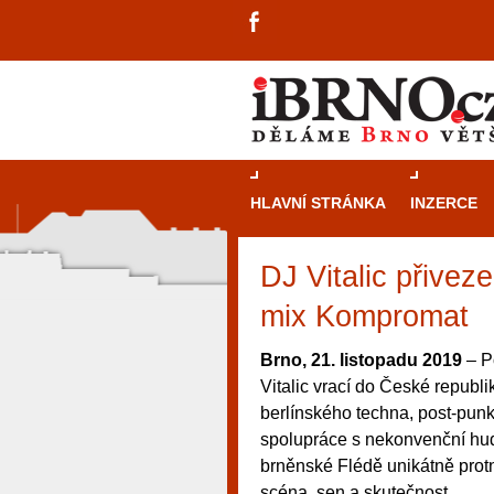
HLAVNÍ STRÁNKA
INZERCE
DJ Vitalic přivez
mix Kompromat
Brno, 21. listopadu 2019
– P
Vitalic vrací do České republ
berlínského techna, post-pu
spolupráce s nekonvenční hud
brněnské Flédě unikátně prot
návštěvníky, tak pro příležitostné h
scéna, sen a skutečnost.