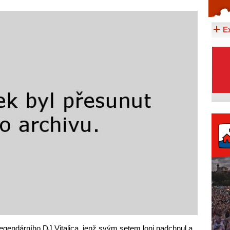
Celý článek...
E
egendárního DJ Vitalica, jenž svým setem loni nadchnul a