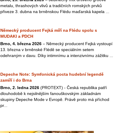
metalu, thrashových vlivů a tradičních romských prvků
přiveze 3. dubna na brněnskou Flédu maďarská kapela ...
Německý producent Fejká míří na Flédu spolu s
MUDAKI a PDCH
Brno, 4. března 2026
– Německý producent Fejká vystoupí
13. března v brněnské Flédě se speciálním setem
odehraným v davu. Díky intimnímu a intenzivnímu zážitku ...
Depeche Note: Symfonická pocta hudební legendě
zamíří i do Brna
Brno, 2. ledna 2026
(PROTEXT) - Česká republika patří
dlouhodobě k nejsilnějším fanouškovským základnám
skupiny Depeche Mode v Evropě. Právě proto má příchod
pr...