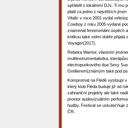
spřátelil s lokálními DJs. Ti mu p
platil za jedno z největších jmen
Vitalic v roce 2001 vydal vele
Cowboy z roku 2005 vydané pod
znamenal fenomenální úspěch a 
kritikou také velmi dobře přija
Voyager(2017).
Rebeka Warrior, vlastním jméne
multiinstrumentalistka, kterápůs
electropunkového dua Sexy Sus
Grellierem(známým také pod ps
Kompromat na Flédě vystoupí v r
který klub Fléda buduje již od r
zahraniční projekty ale také nad
prostor audiovizuálním performa
hudby. Festival se uskutečňuje 
ČR.