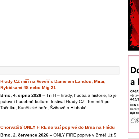
Hrady CZ míří na Veveří s Danielem Landou, Mirai,
Rybičkami 48 nebo Mig 21
Brno, 4. srpna 2026
– Tři H – hrady, hudba a historie, to je
putovní hudebně-kulturní festival Hrady CZ. Ten míří po
Točníku, Kunětické hoře, Švihově a Hluboké ...
Chorvatští ONLY FIRE dorazí poprvé do Brna na Flédu
Brno, 2. července 2026
– ONLY FIRE poprvé v Brně! Už 5.