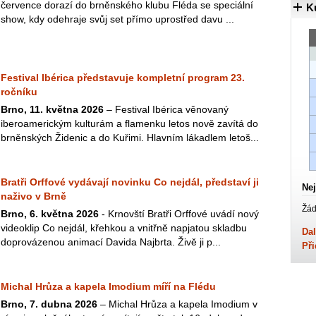
července dorazí do brněnského klubu Fléda se speciální
K
show, kdy odehraje svůj set přímo uprostřed davu ...
Festival Ibérica představuje kompletní program 23.
ročníku
Brno, 11. května 2026
– Festival Ibérica věnovaný
iberoamerickým kulturám a flamenku letos nově zavítá do
brněnských Židenic a do Kuřimi. Hlavním lákadlem letoš...
Bratři Orffové vydávají novinku Co nejdál, představí ji
Nej
naživo v Brně
Žád
Brno, 6. května 2026
- Krnovští Bratři Orffové uvádí nový
videoklip Co nejdál, křehkou a vnitřně napjatou skladbu
Dal
doprovázenou animací Davida Najbrta. Živě ji p...
Při
Michal Hrůza a kapela Imodium míří na Flédu
Brno, 7. dubna 2026
– Michal Hrůza a kapela Imodium v