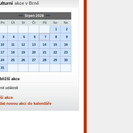
ulturní
akce v Brně
<<
Srpen 2026
>>
Po
Út
St
Čt
Pá
So
Ne
1
2
3
4
5
6
7
8
9
10
11
12
13
14
15
16
17
18
19
20
21
22
23
24
25
26
27
28
29
30
31
bližší akce
né události
ší akce
dat novou akci do kalendáře