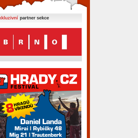
xkluzivní
partner sekce