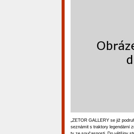
„ZETOR GALLERY se již podruhé
seznámit s traktory legendární 
ty ze současnosti. Do většiny st