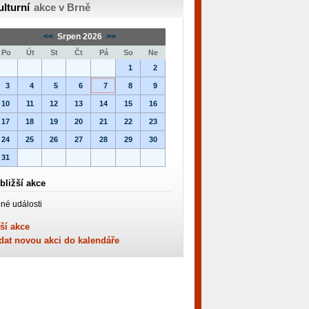
ulturní
akce v Brně
<<
Srpen 2026
>>
Po
Út
St
Čt
Pá
So
Ne
1
2
3
4
5
6
7
8
9
10
11
12
13
14
15
16
17
18
19
20
21
22
23
24
25
26
27
28
29
30
31
bližší akce
né události
ší akce
dat novou akci do kalendáře