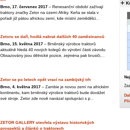
K
Brno, 17. červenec 2017
– Renesanční období zažívají
traktory značky Zetor na území Afriky. Keňa se stala v
pořadí již pátou africkou zemí, kde místní zemědělci...
Zetoru se daří, hodlá nabrat dalších 40 zaměstnanců
Brno, 15. května 2017
– Brněnský výrobce traktorů
aktuálně hledá 40 nových kolegů do výrobní části závodu.
Obsazovány jsou dělnické pozice, zejména pak brusiči,...
Nej
Zetor se po letech opět vrací na zambijský trh
Žád
Brno, 4. května 2017
– Zambie je novou zemí na africkém
kontinentu, kam brněnský výrobce traktorů bude dovážet
Dal
své stroje. Zetor zde nově navázal spolupráci s p...
Při
ZETOR GALLERY otevřela výstavu historických
prospektů a článků o traktorech