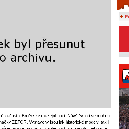
Celý článek...
E
 zúčastní Brněnské muzejní noci. Návštěvníci se mohou
značky ZETOR. Vystaveny jsou jak historické modely, tak i
rojů je možné nastoupit, nahlédnout pod kapotu, nebo si je