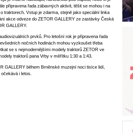
 dále připravena řada zábavných aktivit, těšit se mohou i na
i o traktorech. Vstup je zdarma, stejně jako speciální linka
onání akce odveze do ZETOR GALLERY ze zastávky Česká
ETOR GALLERY.
a audiovizuálních prvků. Pro letošní rok je připravena řada
v nevšedních nočních hodinách mohou vyzkoušet třeba
setkat se s nejmodernějšími modely traktorů ZETOR ve
 modely traktorů pana Vrby v měřítku 1:30 a 1:43.
R GALLERY během Brněnské muzejní noci tisíce lidí,
očekává i letos.