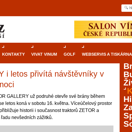
KONTAKTY
VIVAT VINUM
GOLF
WEBSERVIS A TISKÁRNA
B
letos přivítá návštěvníky v
B
Průvodce
kasinovými hrami v Brně: Od
Ži
rulety po video automaty
noci
K
Brno je městem známým pro zajímavé památky, skvělé
OR GALLERY už podruhé otevře své brány během
Hi
restaurace, divadla a univerzity. Mimo jiné je ale také
se letos koná v sobotu 16. května. Víceúčelový prostor
Za
místem, kde si můžete legálně a bezpečně vyzkoušet
 přibližuje historii i současnost traktorů ZETOR a
různé kasinové hry. V neustále kvetoucí moravské
S
řadu nevšedních zážitků.
metropoli naleznete širokou nabídku her od klasické
S
rulety až po moderní automaty jak pro pravidelné
ráče. V...