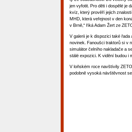
jen vyfotit. Pro děti i dospělé je
kvíz, který prověří jejich znalost
MHD, která veřejnost v den k
v Brně,“ říká Adam Žert ze Z
V galerii je k dispozici také řad
novinek. Fanoušci traktorů si 
simulátor čelního nakladače a 
stálé expozici. K vidění budou i
V loňském roce navštívily ZETO
podobně vysoká návštěvnost se 