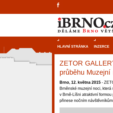
HLAVNÍ STRÁNKA
INZERCE
ZETOR GALLERY i 
průběhu Muzejní 
Brno, 12. května 2015
- ZET
Brněnské muzejní noci, která 
v Brně-Líšni atraktivní formou
přinese nočním návštěvníkům 
návštěvníky, tak pro příležitostné h