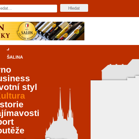
ŠALINA
rno
usiness
votní styl
ultura
storie
jímavosti
port
outěže