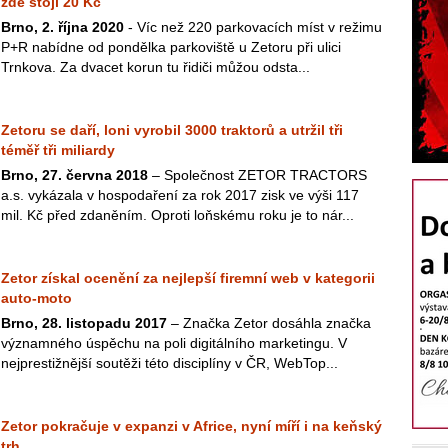
zde stojí 20 Kč
Brno, 2. října 2020
- Víc než 220 parkovacích míst v režimu
P+R nabídne od pondělka parkoviště u Zetoru při ulici
Trnkova. Za dvacet korun tu řidiči můžou odsta...
Zetoru se daří, loni vyrobil 3000 traktorů a utržil tři
téměř tři miliardy
Brno, 27. června 2018
– Společnost ZETOR TRACTORS
a.s. vykázala v hospodaření za rok 2017 zisk ve výši 117
mil. Kč před zdaněním. Oproti loňskému roku je to nár...
Zetor získal ocenění za nejlepší firemní web v kategorii
auto-moto
Brno, 28. listopadu 2017
– Značka Zetor dosáhla značka
významného úspěchu na poli digitálního marketingu. V
nejprestižnější soutěži této disciplíny v ČR, WebTop...
Zetor pokračuje v expanzi v Africe, nyní míří i na keňský
trh