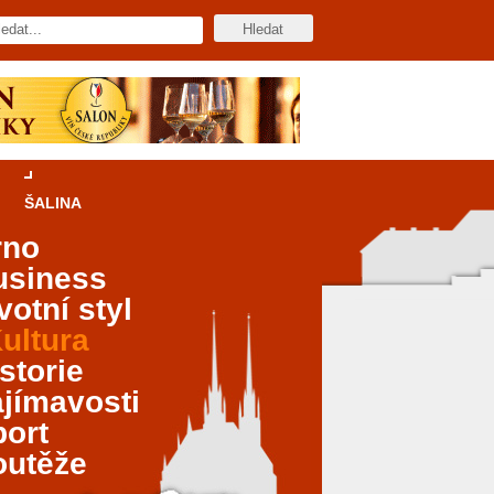
ŠALINA
rno
usiness
votní styl
ultura
storie
jímavosti
port
outěže