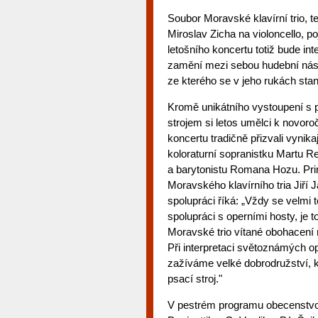
Soubor Moravské klavírní trio, t
Miroslav Zicha na violoncello, 
letošního koncertu totiž bude int
zamění mezi sebou hudební nástr
ze kterého se v jeho rukách stan
Kromě unikátního vystoupení s
strojem si letos umělci k novor
koncertu tradičně přizvali vynika
koloraturní sopranistku Martu R
a barytonistu Romana Hozu. Pri
Moravského klavírního tria Jiří 
spolupráci říká: „Vždy se velmi 
spolupráci s operními hosty, je t
Moravské trio vítané obohacení 
Při interpretaci světoznámých o
zažíváme velké dobrodružství, k
psací stroj."
V pestrém programu obecenstvo 