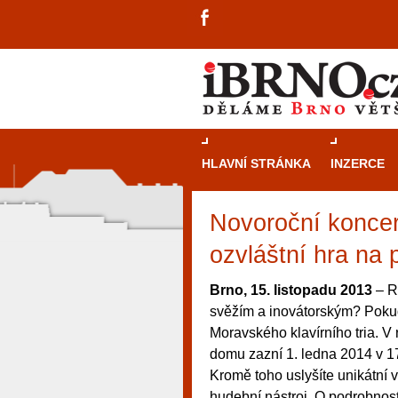
HLAVNÍ STRÁNKA
INZERCE
Novoroční koncer
ozvláštní hra na p
Brno, 15. listopadu 2013
– Rá
svěžím a inovátorským? Pokud 
Moravského klavírního tria. 
domu zazní 1. ledna 2014 v 17
Kromě toho uslyšíte unikátní v
návštěvníky, tak pro příležitostné h
hudební nástroj. O podrobnost