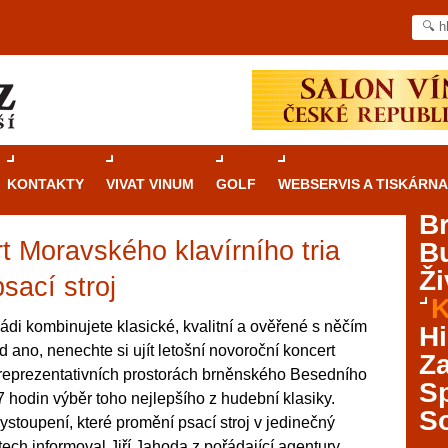
KONTAKTY
VIVAT VINUM
GOLF
WEBSERVIS A TISKÁRNA
B
t Moravského klavírního tria
B
Průvodce
kasinovými hrami v Brně: Od
Ži
rulety po video automaty
sací stroj
K
Brno je městem známým pro zajímavé památky, skvělé
di kombinujete klasické, kvalitní a ověřené s něčím
Hi
restaurace, divadla a univerzity. Mimo jiné je ale také
ano, nenechte si ujít letošní novoroční koncert
Za
místem, kde si můžete legálně a bezpečně vyzkoušet
V reprezentativních prostorách brněnského Besedního
různé kasinové hry. V neustále kvetoucí moravské
S
 hodin výběr toho nejlepšího z hudební klasiky.
metropoli naleznete širokou nabídku her od klasické
S
ystoupení, které promění psací stroj v jedinečný
rulety až po moderní automaty jak pro pravidelné
ráče. V...
ech informoval Jiří Jahoda z pořádající agentury