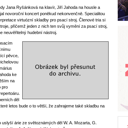
edy Jana Ryšánková na klavír, Jiří Jahoda na housle a
pojal novoroční koncert poněkud nekonvenčně. Specialitou
erpretace virtuózní skladby pro psací stroj. Členové tria si
oje, přičemž jeden z nich ten svůj vymění za psací stroj,
e neuvěřitelný hudební nástroj.
 psacím
očnímu
jící pěvce,
eichelovou
márius
Jahoda ke
těším na
o pro
repertoáru.
perních děl
teré letos bude o to větší, že zahrajeme také skladbu na
uslyší árie ze světoznámých děl W. A. Mozarta, G.