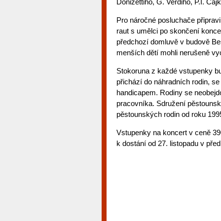
Donizettiho, G. Verdiho, P.I. Ča
Pro náročné posluchače připravi
raut s umělci po skončení konc
předchozí domluvě v budově Bese
menších dětí mohli nerušeně vyc
Stokoruna z každé vstupenky bu
přichází do náhradních rodin, s
handicapem. Rodiny se neobejdo
pracovníka. Sdružení pěstounsk
pěstounských rodin od roku 199
Vstupenky na koncert v ceně 39
k dostání od 27. listopadu v př