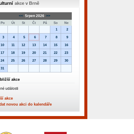
ulturní
akce v Brně
<<
Srpen 2026
>>
Po
Út
St
Čt
Pá
So
Ne
1
2
3
4
5
6
7
8
9
10
11
12
13
14
15
16
17
18
19
20
21
22
23
24
25
26
27
28
29
30
31
bližší akce
né události
ší akce
dat novou akci do kalendáře