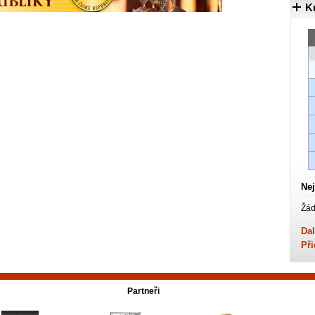
K
Nej
Žád
Dal
Při
Partneři