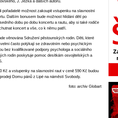
jkovského, J. Ježka a dalších autorů.
li pořadatelé možnost zakoupit vstupenku na slavnostní
ertu. Dalším bonusem bude možnost hlídání dětí po
dního dobu po dobu koncertu a rautu, aby si také rodiče
hutnat koncert a vše, co k němu patří.
de věnována Sdružení pěstounských rodin. Děti, které
e velmi často potýkají se zdravotním nebo psychickým
u bez kvalifikované podpory psychologa a sociálního
ých rodin poskytuje pomoc desítkám osvojitelských a
5.
0 Kč a vstupenky na slavnostní raut v ceně 590 Kč budou
edprodeji Domu pánů z Lipé na náměstí Svobody.
foto: archiv Globart