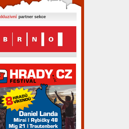
xkluzivní
partner sekce