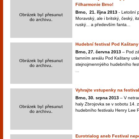
Filharmonie Brno!
Brno, 21. října 2013
- Letošní 
Moravský, ale i britský, český, it
ruský... a především fanta...
Hudební festival Pod Kaštany 
Brno, 27. června 2013
– Pod zá
tamním areálu Pod Kaštany usku
stejnojmennýého hudebního festi
...
Vyhrajte vstupenky na festiva
Brno, 30. srpna 2013
– V netrad
haly Zbrojovka se v sobotu 14. z
hudebního festivalu Henry Lee Fe
Eurotrialog aneb Festival ne