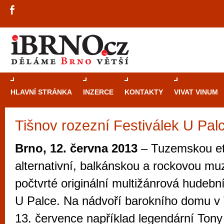
HLAVNÍ STRÁNKA
INZERCE
KONTAKTY
VIVAT VINUM
Tišnov rozezní Festiválek U Pal
Průvodce
kasi
Brně: Od rulet
Brno, 12. června 2013
– Tuzemskou et
automaty
alternativní, balkánskou a rockovou muz
Brno je měs
počtvrté originální multižánrová hudebn
zajímavé p
U Palce. Na nádvoří barokního domu v 
restaurace, div
13. července například legendární Ton
Mimo jiné je ale také místem, kde si můžet