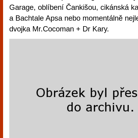
vyzkoušet různé kasinové hry. V neustál
Garage, oblíbení Čankišou, cikánská ka
metropoli naleznete širokou nabídku her o
a Bachtale Apsa nebo momentálně nejl
po moderní automaty jak pro pravidelné n
dvojka Mr.Cocoman + Dr Kary.
příležitostné hráče. V...