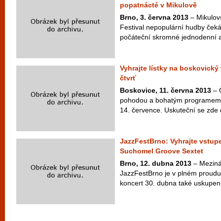
popatnácté v Mikulově
Brno, 3. června 2013
– Mikulovs
Festival nepopulární hudby čeká 
počáteční skromné jednodenní ak
Vyhrajte lístky na boskovický
čtvrť
Boskovice, 11. června 2013
– Č
pohodou a bohatým programem č
14. července. Uskuteční se zde da
JazzFestBrno: Vyhrajte vstupe
Suchomel Groove Sextet
Brno, 12. dubna 2013
– Mezinár
JazzFestBrno je v plném proudu.
koncert 30. dubna také uskupení