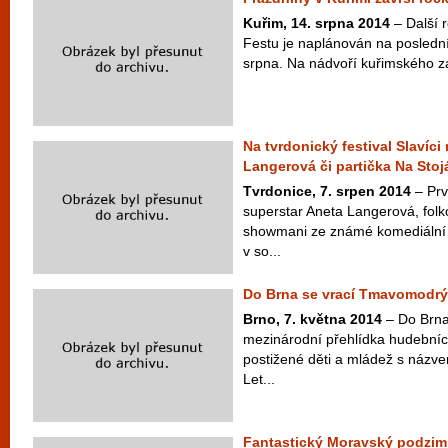
Kuřim, 14. srpna 2014
– Další 
Festu je naplánován na posledn
srpna. Na nádvoří kuřimského z
Na tvrdonický festival Slavíci
Langerová či partička Na Stoj
Tvrdonice, 7. srpen 2014
– Prv
superstar Aneta Langerová, folko
showmani ze známé komediální s
v so...
Do Brna se vrací Tmavomodrý 
Brno, 7. května 2014
– Do Brna 
mezinárodní přehlídka hudebníc
postižené děti a mládež s názv
Let...
Fantastický Moravský podzim