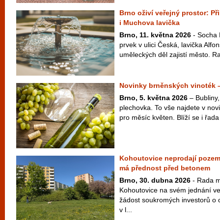
Brno oživí veřejný prostor: P
i Muchova lavička
Brno, 11. května 2026
- Socha 
prvek v ulici Česká, lavička Alf
uměleckých děl zajistí město. Ra
Novinky brněnských vinoték 
Brno, 5. května 2026
– Bubliny,
plechovka. To vše najdete v nov
pro měsíc květen. Blíží se i řada
Kohoutovice neprodají pozem
má přednost před betonem
Brno, 30. dubna 2026
- Rada m
Kohoutovice na svém jednání ve
žádost soukromých investorů o
v l...