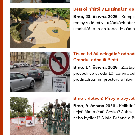
Dětské hřiště v Lužánkách d
Brno, 28. června 2026
- Komple
rodiny s dětmi v Lužánkách přin
i mobiliář, a to do konce letošní
Tisíce řidičů nelegálně odboč
Grandu, odhalili Piráti
Brno, 17. června 2026
- Zástupc
provedli ve středu 10. června ce
přednádražním prostoru u hlavní
Brno v datech: Přibylo obyvate
Brno, 9. června 2026
- Kolik li
největším městě Česka? Jak se 
nebo bydlení? A kde Brňané a Br