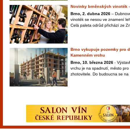
Novinky brněnských vinoték 
Brno, 2. dubna 2026
– Dubnové
vinoték se nesou ve znamení leh
Celá paleta odrůd přichází ze Zn
Brno vykupuje pozemky pro d
Kamenném vrchu
Brno, 10. března 2026
- Výsta
vrchu je na spadnutí, město pro 
zhotovitele. Do budoucna se na mí