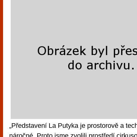
vyzkoušet různé kasinové hry. V neustál
metropoli naleznete širokou nabídku her o
po moderní automaty jak pro pravidelné n
příležitostné hráče. V...
„Představení La Putyka je prostorově a tec
náročné. Proto jsme zvolili prostředí cirkus