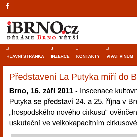
HLAVNÍ STRÁNKA
INZERCE
KONTAKTY
VIVAT VINUM
Představení La Putyka míří do 
Průvodce
kasi
Brně: Od rulet
Brno, 16. září 2011
- Inscenace kultovn
automaty
Putyka se představí 24. a 25. října v B
Brno je měs
„hospodského nového cirkusu“ ověnčen
zajímavé p
uskuteční ve velkokapacitním cirkusov
restaurace, div
Mimo jiné je ale také místem, kde si můžet