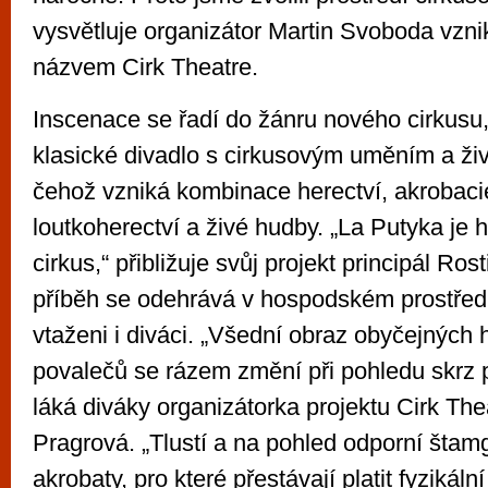
vysvětluje organizátor Martin Svoboda vznik
názvem Cirk Theatre.
Inscenace se řadí do žánru nového cirkusu,
klasické divadlo s cirkusovým uměním a ži
čehož vzniká kombinace herectví, akrobacie
loutkoherectví a živé hudby. „La Putyka je
cirkus,“ přibližuje svůj projekt principál Ro
příběh se odehrává v hospodském prostředí
vtaženi i diváci. „Všední obraz obyčejných
povalečů se rázem změní při pohledu skrz pln
láká diváky organizátorka projektu Cirk Th
Pragrová. „Tlustí a na pohled odporní štamg
akrobaty, pro které přestávají platit fyzikáln