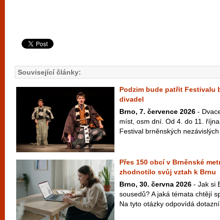
Související články:
Podzim bude patřit Festivalu
divadel
Brno, 7. července 2026
- Dvace
míst, osm dní. Od 4. do 11. říj
Festival brněnských nezávislých 
Přes 150 obcí v Brněnské metr
zhodnotilo svůj vztah k Brnu
Brno, 30. června 2026
- Jak si 
sousedů? A jaká témata chtějí s
Na tyto otázky odpovídá dotazní