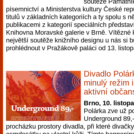
soutěže Památní
písemnictví a Ministerstva kultury České rep
titulů v základních kategoriích a ty spolu s 
publikacemi z kategorií speciálních předsta
Knihovna Moravské galerie v Brně. Vítězné k
největší soutěže knižního designu u nás si 
prohlédnout v Pražákově paláci od 13. listo
Divadlo Polá
minulý režim 
aktivní občan
Brno, 10. listop
Polárka zve už po
Underground 89,
procházku prostory divadla, při které divačky 