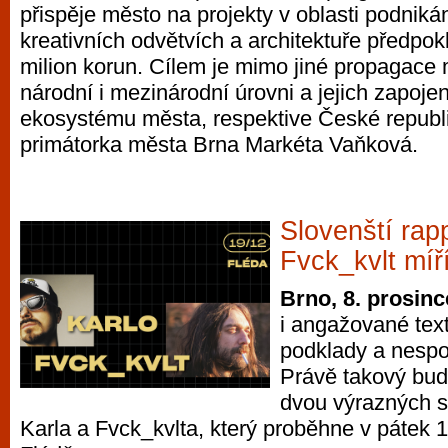
přispěje město na projekty v oblasti podniká
vyzkoušet různé kasinové hry. V neustál
kreativních odvětvích a architektuře předpo
metropoli naleznete širokou nabídku her o
milion korun. Cílem je mimo jiné propagace 
po moderní automaty jak pro pravidelné n
národní i mezinárodní úrovni a jejich zapoje
příležitostné hráče. V...
ekosystému města, respektive České republik
primátorka města Brna Markéta Vaňková.
Slovenští rapp
Fvck_kvlt míř
Brno, 8. prosinc
i angažované tex
podklady a nespo
Právě takový bud
dvou výrazných s
Karla a Fvck_kvlta, který proběhne v pátek 1