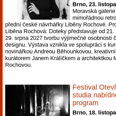
Brno, 23. listop
Moravská galerie
mimořádnou retro
přední české návrhářky Liběny Rochové. Pr
Liběna Rochová: Doteky představuje od 21. 
29. srpna 2027 tvorbu výjimečné osobnosti
designu. Výstava vznikla ve spolupráci s ku
novinářkou Andreou Běhounkovou, kreativní
kurátorem Janem Králíčkem a architektkou
Rochovou.
Festival Ote
studia nabídn
program
Brno, 18. listop