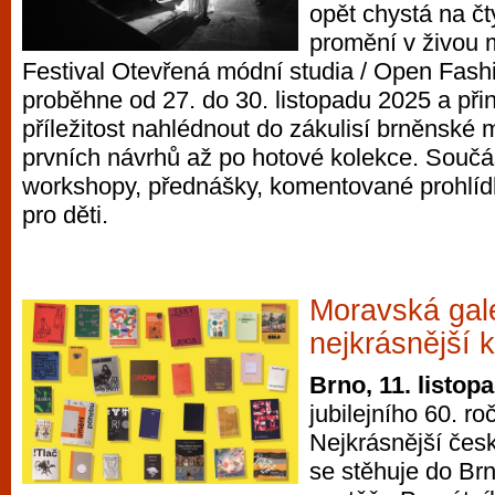
opět chystá na čt
promění v živou m
Festival Otevřená módní studia / Open Fashi
proběhne od 27. do 30. listopadu 2025 a při
příležitost nahlédnout do zákulisí brněnské
prvních návrhů až po hotové kolekce. Součá
workshopy, přednášky, komentované prohlídk
pro děti.
Moravská gal
nejkrásnější 
Brno, 11. listop
jubilejního 60. r
Nejkrásnější čes
se stěhuje do Brn