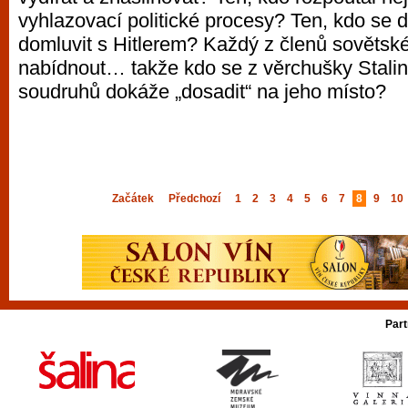
vyhlazovací politické procesy? Ten, kdo se 
domluvit s Hitlerem? Každý z členů sovětsk
nabídnout… takže kdo se z věrchušky Stali
soudruhů dokáže „dosadit“ na jeho místo?
Začátek
Předchozí
1
2
3
4
5
6
7
8
9
10
Part