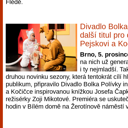
Flédě.
Divadlo Bolka
další titul pro
Pejskovi a Ko
Brno, 5. prosinc
na nich už genera
i ty nejmladší. Ta
druhou novinku sezony, která tentokrát cílí 
publikum, připravilo Divadlo Bolka Polívky i
a Kočičce inspirovanou knížkou Josefa Čapk
režisérky Zoji Mikotové. Premiéra se uskuteč
hodin v Bílém domě na Žerotínově náměstí v