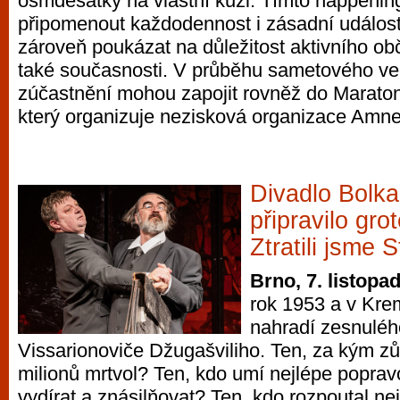
osmdesátky na vlastní kůži. Tímto happeni
připomenout každodennost i zásadní událost
zároveň poukázat na důležitost aktivního obča
také současnosti. V průběhu sametového ve
zúčastnění mohou zapojit rovněž do Maraton
který organizuje nezisková organizace Amnes
Divadlo Bolka
připravilo gro
Ztratili jsme S
Brno, 7. listopa
rok 1953 a v Krem
nahradí zesnuléh
Vissarionoviče Džugašviliho. Ten, za kým zů
milionů mrtvol? Ten, kdo umí nejlépe popravov
vydírat a znásilňovat? Ten, kdo rozpoutal nej