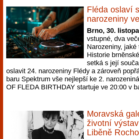
Fléda oslaví 
narozeniny ve
Brno, 30. listop
vstupné, dva veče
Narozeniny, jaké 
Historie brněnsk
setká s její souča
oslavit 24. narozeniny Flédy a zároveň popřá
baru Spektrum vše nejlepší ke 2. narozen
OF FLEDA BIRTHDAY startuje ve 20:00 v b
Moravská gale
životní výsta
Liběně Roch