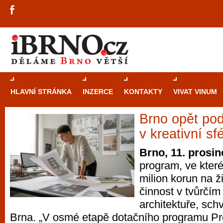
HLAVNÍ STRÁNKA
INZERCE
KONTAKTY
VIVAT VINUM
Brno opět pod
Průvodce
kasi
v kreativní sf
Brně: Od rulet
Brno, 11. prosi
automaty
program, ve kter
milion korun na 
Brno je měs
činnost v tvůrčím
zajímavé p
architektuře, sch
restaurace, div
Brna. „V osmé etapě dotačního programu Pr
Mimo jiné je ale také místem, kde si můžet