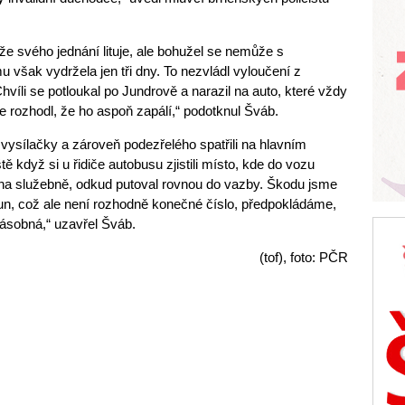
že svého jednání lituje, ale bohužel se nemůže s
 však vydržela jen tři dny. To nezvládl vyloučení z
íli se potloukal po Jundrově a narazil na auto, které vždy
se rozhodl, že ho aspoň zapálí,“ podotknul Šváb.
z vysílačky a zároveň podezřelého spatřili na hlavním
tě když si u řidiče autobusu zjistili místo, kde do vozu
t na služebně, odkud putoval rovnou do vazby. Škodu jsme
orun, což ale není rozhodně konečné číslo, předpokládáme,
ásobná,“ uzavřel Šváb.
(tof), foto: PČR