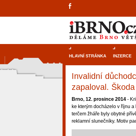
HLAVNÍ STRÁNKA
INZERCE
Invalidní důchodc
zapaloval. Škoda
Brno, 12. prosince 2014
- Kr
ke kterým docházelo v říjnu a
terčem žháře byly obytné přívě
reklamní slunečníky. Motiv pac
návštěvníky, tak pro příležitostné h