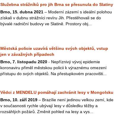
Služebna strážníků pro jih Brna se přesunula do Slatiny
Brno, 15. dubna 2021
– Moderní zázemí s ideální polohou
získali v dubnu strážníci revíru Jih. Přestěhovali se do
bývalé radniční budovy ve Slatině. Prostory obj...
Městská policie uzavírá většinu svých objektů, vstup
jen v závažných případech
Brno, 7. listopadu 2020
- Nepříznivý vývoj epidemie
koronaviru přiměl městskou policii k výraznému omezení
přístupu do svých objektů. Na přestupkovém pracovišti...
Vědci z MENDELU pomáhají zachránit lesy v Mongolsku
Brno, 10. září 2019
– Brazílie není jedinou velkou zemí, kde
v současnosti rychle ubývají lesy v důsledku těžby a
rozsáhlých požárů. Změnit pohled na lesy a vys...