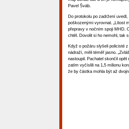
Pavel Šváb.
Do protokolu po zadržení uvedl, 
poškozenými vyrovnat. „Lítost mu
přepravy v nočním spoji MHD. Chv
chtěl. Dovolit si ho nemohl, tak 
Když o požáru slyšeli policisté 
nádraží, měli téměř jasno. „Zvláš
nastoupil. Pachatel skončil opě
zatím vyčíslili na 1,5 milionu k
že by částka mohla být až dvojn