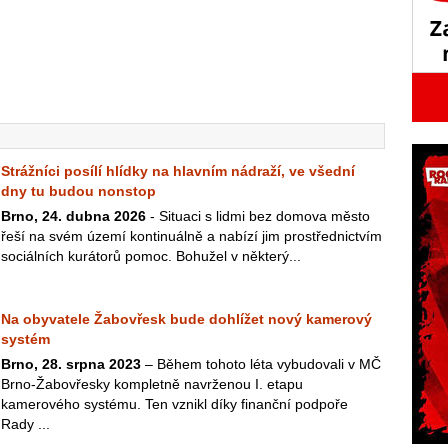
Strážníci posílí hlídky na hlavním nádraží, ve všední
dny tu budou nonstop
Brno, 24. dubna 2026
- Situaci s lidmi bez domova město
řeší na svém území kontinuálně a nabízí jim prostřednictvím
sociálních kurátorů pomoc. Bohužel v některý...
Na obyvatele Žabovřesk bude dohlížet nový kamerový
systém
Brno, 28. srpna 2023
– Během tohoto léta vybudovali v MČ
Brno-Žabovřesky kompletně navrženou I. etapu
kamerového systému. Ten vznikl díky finanční podpoře
Rady ...