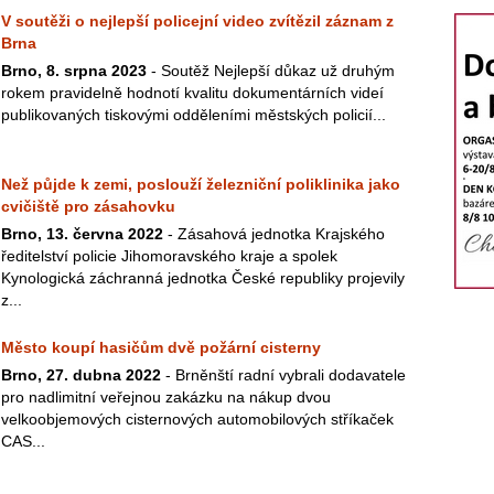
V soutěži o nejlepší policejní video zvítězil záznam z
Brna
Brno, 8. srpna 2023
- Soutěž Nejlepší důkaz už druhým
rokem pravidelně hodnotí kvalitu dokumentárních videí
publikovaných tiskovými odděleními městských policií...
Než půjde k zemi, poslouží železniční poliklinika jako
cvičiště pro zásahovku
Brno, 13. června 2022
- Zásahová jednotka Krajského
ředitelství policie Jihomoravského kraje a spolek
Kynologická záchranná jednotka České republiky projevily
z...
Město koupí hasičům dvě požární cisterny
Brno, 27. dubna 2022
- Brněnští radní vybrali dodavatele
pro nadlimitní veřejnou zakázku na nákup dvou
velkoobjemových cisternových automobilových stříkaček
CAS...