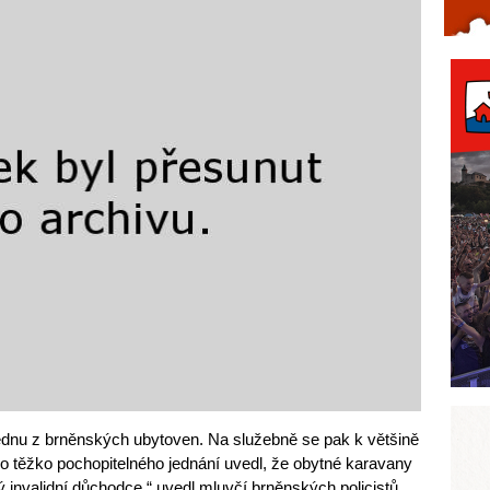
Celý článek...
na jednu z brněnských ubytoven. Na služebně se pak k většině
o těžko pochopitelného jednání uvedl, že obytné karavany
ný invalidní důchodce,“ uvedl mluvčí brněnských policistů