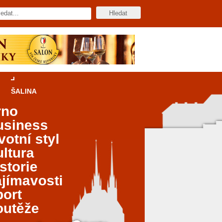
ŠALINA
rno
usiness
votní styl
ltura
storie
jímavosti
port
outěže