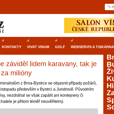
KONTAKTY
VIVAT VINUM
GOLF
WEBSERVIS A TISKÁRNA
B
e záviděl lidem karavany, tak je
B
Průvodce
kasinovými hrami v Brně: Od
Ži
rulety po video automaty
 za milióny
Ku
Brno je městem známým pro zajímavé památky, skvělé
iminalistům z Brna-Bystrce se objasnit případy požárů,
Hi
restaurace, divadla a univerzity. Mimo jiné je ale také
 listopadu především v Bystrci a Jundrově. Původním
Za
místem, kde si můžete legálně a bezpečně vyzkoušet
sy, nezdráhal se však zapálit ani kontejnery či
různé kasinové hry. V neustále kvetoucí moravské
S
hatele je přitom téměř neuvěřitelný.
metropoli naleznete širokou nabídku her od klasické
S
rulety až po moderní automaty jak pro pravidelné
ráče. V...