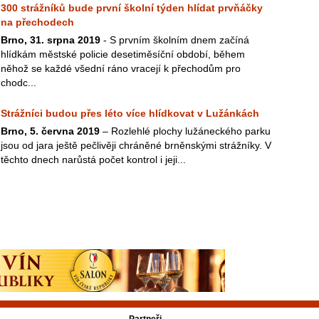
300 strážníků bude první školní týden hlídat prvňáčky
na přechodech
Brno, 31. srpna 2019
- S prvním školním dnem začíná
hlídkám městské policie desetiměsíční období, během
něhož se každé všední ráno vracejí k přechodům pro
chodc...
Strážníci budou přes léto více hlídkovat v Lužánkách
Brno, 5. června 2019
– Rozlehlé plochy lužáneckého parku
jsou od jara ještě pečlivěji chráněné brněnskými strážníky. V
těchto dnech narůstá počet kontrol i jeji...