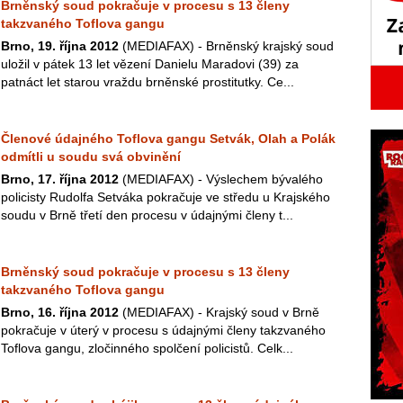
Brněnský soud pokračuje v procesu s 13 členy
takzvaného Toflova gangu
Brno, 19. října 2012
(MEDIAFAX) - Brněnský krajský soud
uložil v pátek 13 let vězení Danielu Maradovi (39) za
patnáct let starou vraždu brněnské prostitutky. Ce...
Členové údajného Toflova gangu Setvák, Olah a Polák
odmítli u soudu svá obvinění
Brno, 17. října 2012
(MEDIAFAX) - Výslechem bývalého
policisty Rudolfa Setváka pokračuje ve středu u Krajského
soudu v Brně třetí den procesu v údajnými členy t...
Brněnský soud pokračuje v procesu s 13 členy
takzvaného Toflova gangu
Brno, 16. října 2012
(MEDIAFAX) - Krajský soud v Brně
pokračuje v úterý v procesu s údajnými členy takzvaného
Toflova gangu, zločinného spolčení policistů. Celk...