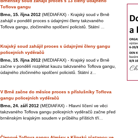
Brněnský soud zahájil proces s 13 členy údajného
Toflova gangu
Brno, 15. října 2012
(MEDIAFAX) - Krajský soud v Brně
zahájil v pondělí proces s údajnými členy takzvaného
Toflova gangu, zločinného spolčení policistů. Státní ...
Krajský soud zahájil proces s údajnými členy gangu
policejních vyděračů
Brno, 15. října 2012
(MEDIAFAX) - Krajský soud v Brně
začne v pondělí rozplétat kauzu takzvaného Toflova gangu,
údajného zločinného spolčení policistů. Státní z...
V Brně začne do měsíce proces s příslušníky Toflova
gangu policejních vyděračů
Brno, 24. září 2012
(MEDIAFAX) - Hlavní líčení ve věci
takzvaného Toflova gangu policejních vyděračů začne před
brněnským krajským soudem v průběhu příštích tří...
Členové Toflova gangu Almásy a Křipský zůstanou ve