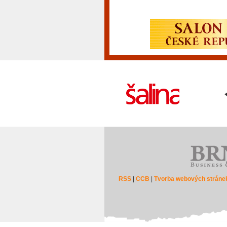
RSS
|
CCB
|
Tvorba webových stráne