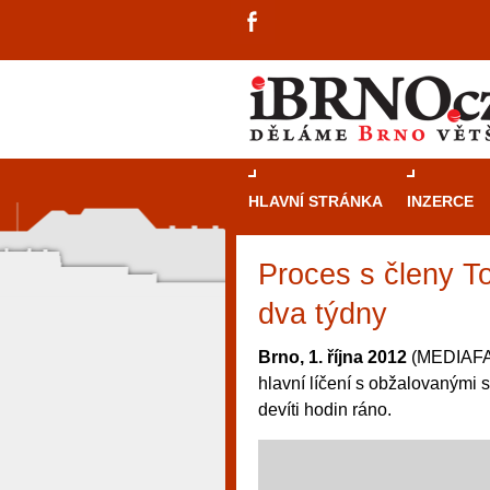
HLAVNÍ STRÁNKA
INZERCE
Proces s členy T
dva týdny
Brno, 1. října 2012
(MEDIAFAX
hlavní líčení s obžalovanými s
devíti hodin ráno.
návštěvníky, tak pro příležitostné h