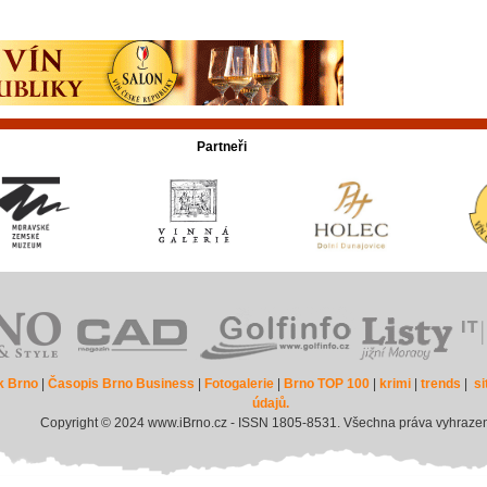
Partneři
k Brno
|
Časopis Brno Business
|
Fotogalerie
|
Brno TOP 100
|
krimi
|
trends
|
s
údajů.
Copyright © 2024 www.iBrno.cz - ISSN 1805-8531. Všechna práva vyhraze