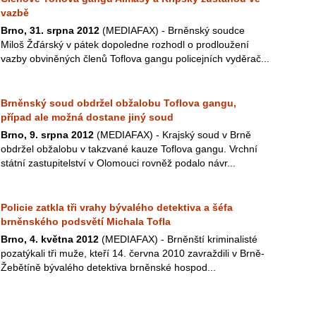
vazbě
Brno, 31. srpna 2012
(MEDIAFAX) - Brněnský soudce
Miloš Žďárský v pátek dopoledne rozhodl o prodloužení
vazby obviněných členů Toflova gangu policejních vyděrač...
Brněnský soud obdržel obžalobu Toflova gangu,
případ ale možná dostane jiný soud
Brno, 9. srpna 2012
(MEDIAFAX) - Krajský soud v Brně
obdržel obžalobu v takzvané kauze Toflova gangu. Vrchní
státní zastupitelství v Olomouci rovněž podalo návr...
Policie zatkla tři vrahy bývalého detektiva a šéfa
brněnského podsvětí Michala Tofla
Brno, 4. května 2012
(MEDIAFAX) - Brněnští kriminalisté
pozatýkali tři muže, kteří 14. června 2010 zavraždili v Brně-
Žebětíně bývalého detektiva brněnské hospod...