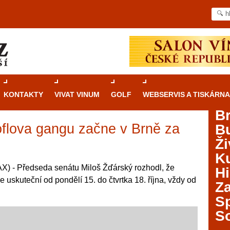
KONTAKTY
VIVAT VINUM
GOLF
WEBSERVIS A TISKÁRNA
B
oflova gangu začne v Brně za
B
Průvodce
kasinovými hrami v Brně: Od
Ži
rulety po video automaty
Ku
Brno je městem známým pro zajímavé památky, skvělé
) - Předseda senátu Miloš Žďárský rozhodl, že
Hi
restaurace, divadla a univerzity. Mimo jiné je ale také
e uskuteční od pondělí 15. do čtvrtka 18. října, vždy od
Za
místem, kde si můžete legálně a bezpečně vyzkoušet
různé kasinové hry. V neustále kvetoucí moravské
S
metropoli naleznete širokou nabídku her od klasické
S
rulety až po moderní automaty jak pro pravidelné
ráče. V...