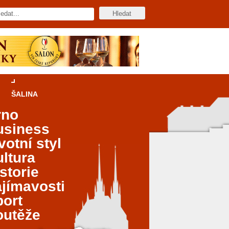
ŠALINA
rno
usiness
votní styl
ltura
storie
jímavosti
port
outěže