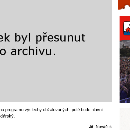
Celý článek...
na programu výslechy obžalovaných, poté bude hlavní
Žďárský.
Jiří Nováček